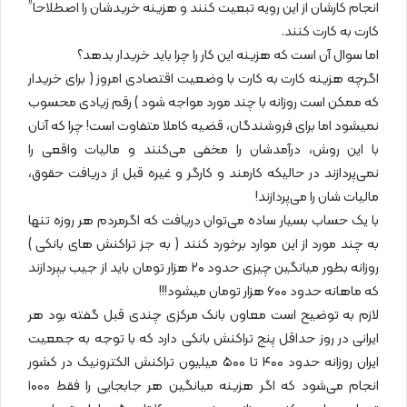
انجام کارشان از این رویه تبعیت کنند و هزینه خریدشان را اصطلاحا”
کارت به کارت کنند.
اما سوال آن است که هزینه این کار را چرا باید خریدار بدهد؟
اگرچه هزینه کارت به کارت با وضعیت اقتصادی امروز ( برای خریدار
که ممکن است روزانه با چند مورد مواجه شود ) رقم زیادی محسوب
نمیشود اما برای فروشندگان، قضیه کاملا متفاوت است! چرا که آنان
با این روش، درآمدشان را مخفی می‌کنند و مالیات واقعی را
نمی‌پردازند در حالیکه کارمند و کارگر و غیره قبل از دریافت حقوق،
مالیات شان را می‌پردازند!
با یک حساب بسیار ساده می‌توان دریافت که اگرمردم هر روزه تنها
به چند مورد از این موارد برخورد کنند ( به جز تراکنش های بانکی )
روزانه بطور میانگین چیزی حدود ۲۰ هزار تومان باید از جیب بپردازند
که ماهانه حدود ۶۰۰ هزار تومان میشود!!!
لازم به توضیح است معاون بانک مرکزی چندی قبل گفته بود هر
ایرانی در روز حداقل پنج تراکنش بانکی دارد که با توجه به جمعیت
ایران روزانه حدود ۴۰۰ تا ۵۰۰ میلیون تراکنش الکترونیک در کشور
انجام می‌شود که اگر هزینه میانگین هر جابجایی را فقط ۱۰۰۰