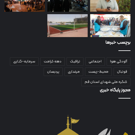
برچسب خبرها
آلودگی هوا
اجتماعی
ترافیک
دهه کرامت
سرمایه-گذاری
فوتبال
محیط-زیست
مرغداری
پردیسان
کنگره ملی شهدای استان قم
مجوز پایگاه خبری