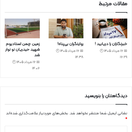
مقالات مرتبط
خبرنگاران را دریابید !
روایتگران بی‌پناه!
زمین چمن استادیوم
شهید حیدریان نو نوار
📅 16 مرداد 1405 🕙
📅 16 مرداد 1405 🕙
شد
14:38
16:29
📅 16 مرداد 1405 🕙
14:06
دیدگاهتان را بنویسید
نشانی ایمیل شما منتشر نخواهد شد.
بخش‌های موردنیاز علامت‌گذاری شده‌اند
*
د