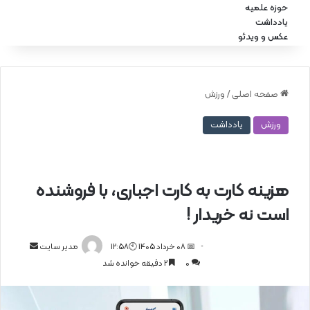
حوزه علمیه
یادداشت
عکس و ویدئو
صفحه اصلی
/
ورزش
ورزش
یادداشت
هزینه کارت به کارت اجباری، با فروشنده
است نه خریدار !
📅 08 خرداد 1405 🕙12:58
ا
مدیر سایت
0
2 دقیقه خوانده شد
ر
س
ا