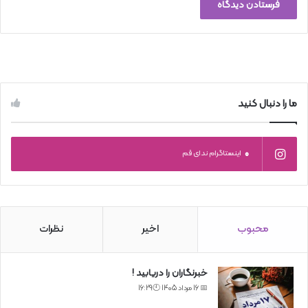
ما را دنبال کنید
0
اینستاگرام ندای قم
محبوب
اخیر
نظرات
خبرنگاران را دریابید !
📅 16 مرداد 1405 🕙16:29