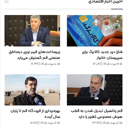
آخرین اخبار اقتصادی
شارژ دور جدید کالابرگ برای
زیرساخت‌های فیبر نوری درمناطق
سرپرستان خانوار
صنعتی قم گسترش می‌یابد
📅 16 مرداد 1405 🕙14:04
📅 10 مرداد 1405 🕙19:32
قم پتانسیل تبدیل شدن به قطب
بهره‌برداری از فرودگاه قم تا پایان
هوش مصنوعی کشور را دارد
سال آینده
📅 06 مرداد 1405 🕙23:31
📅 02 مرداد 1405 🕙18:47