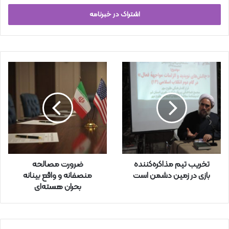
ر
س
ا
ی
م
ی
ل
خ
و
د
ر
ا
و
ا
ر
تخریب تیم مذاکره‌کننده
ضرورت مصالحه
د
بازی در زمین دشمن است
منصفانه و واقع بینانه‌
ک
بحران هسته‌ای
ن
ی
د