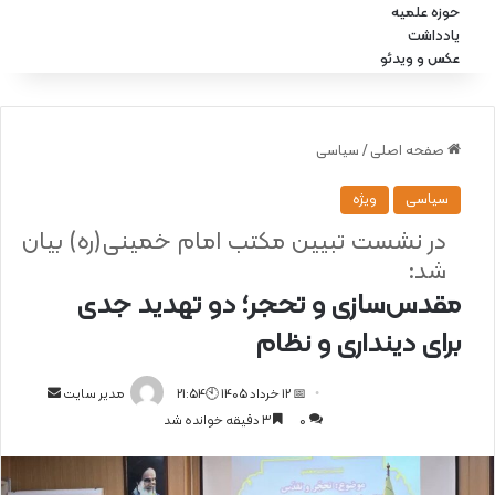
حوزه علمیه
یادداشت
عکس و ویدئو
صفحه اصلی
/
سیاسی
سیاسی
ویژه
در نشست تبیین مکتب امام خمینی(ره) بیان
شد:
مقدس‌سازی و تحجر؛ دو تهدید جدی
برای دینداری و نظام
📅 12 خرداد 1405 🕙21:54
ا
مدیر سایت
0
3 دقیقه خوانده شد
ر
س
ا