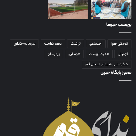
برچسب خبرها
آلودگی هوا
اجتماعی
ترافیک
دهه کرامت
سرمایه-گذاری
فوتبال
محیط-زیست
مرغداری
پردیسان
کنگره ملی شهدای استان قم
مجوز پایگاه خبری