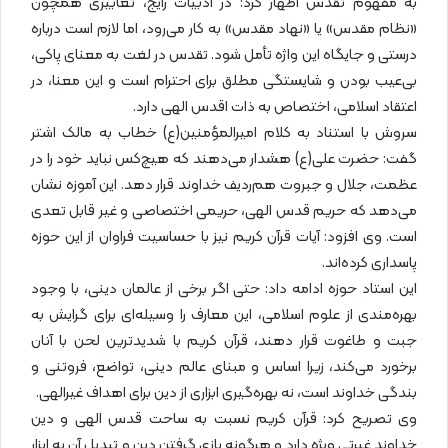
به مفهوم تقدس اظهار کرد: در ادبیات رایج، تعابیری همچون
«نظام مقدس» یا «نهاد مقدس» به کار می‌رود، اما لازم است درباره
درستی و جایگاه این واژه تأمل شود. تقدس در لغت به معنای پاکی،
بی‌عیب بودن و شایستگی مطلق برای احترام است و این معنا، در
اعتقاد اسلامی، اختصاص به ذات اقدس الهی دارد.
سروش با استناد به کلام امیرالمؤمنین(ع) خطاب به مالک اشتر
گفت: حضرت علی(ع) هشدار می‌دهند که هیچ‌کس نباید خود را در
عظمت، جلال و جبروت هم‌ردیف خداوند قرار دهد. این آموزه نشان
می‌دهد که حریم قدس الهی، حریمی اختصاصی و غیر قابل تعدی
است. وی افزود: آیات قرآن کریم نیز با حساسیت فراوان از این حوزه
پاسداری کرده‌اند.
این استاد حوزه ادامه داد: حتی اگر برخی از عالمان دینی، با وجود
بهره‌مندی از علوم اسلامی، این معارف را وسیله‌ای برای گرایش به
جبت و طاغوت قرار دهند، قرآن کریم با شدیدترین لحن با آنان
برخورد می‌کند، زیرا اساس و مبنای عالم دینی، تواضع، فروتنی و
بندگی خداوند است، نه بهره‌گیری ابزاری از دین برای اهداف غیرالهی.
وی تصریح کرد: قرآن کریم نسبت به ساحت قدس الهی و دین
خداوند غیرتی ویژه دارد و هرگونه بازی گرفتن دین و تبدیل آن به ابزار