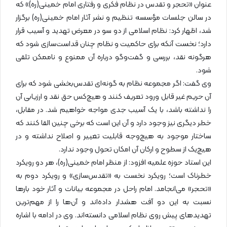
عنوان «تحجر و تقدس در نظام فکری و رفتاری امام خمینی(ره)» که
در سالن جلسات مؤسسه تنظیم و نشر آثار امام خمینی(ره) برگزار
شد، اظهار کرد: نظام اسلامی از دو سو در معرض تهدید و آسیب قرار
دارد؛ نخست آنکه برای حاکمیت و نظام چنان قداست‌سازی شود که
هرگونه نقد، بررسی و گفت‌وگو درباره آن ممنوع و ناممکن تلقی
شود.
وی گفت: اگر مجموعه نظام به گونه‌ای تقدس‌بخشی شود که برای
آن حریم غیر قابل ورود تعریف کنند و هیچ‌کس حق نقد و ارزیابی آن
را نداشته باشد، با یک آسیب جدی مواجه خواهیم شد. در مقابل،
خطر دیگری نیز وجود دارد و آن این است که برخی چنین القا کنند که
ساختار موجود به هیچ‌وجه قابلیت تغییر و اصلاح نداشته و در
هیچ‌یک از سطوح و ارکان آن امکان تحول وجود ندارد.
این استاد حوزه علمیه افزود: از منظر امام خمینی(ره)، هر دو رویکرد
خطرناک است؛ رویکرد نخست به «تقدس‌سازی» و رویکرد دوم به
«تحجر» می‌انجامد. امام راحل در مجموعه بیانات و آثار خود بارها
نسبت به این دو آفت هشدار داده‌اند و آن‌ها را از مهم‌ترین
تهدیدهای پیش روی نظام اسلامی دانسته‌اند. وی در ادامه با اشاره