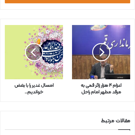
ا
ی
م
ی
ل
خ
و
د
ر
ا
و
ا
ر
اعزام ۴ هزار زائر قمی به
امسال غدیر را با بغض
د
مرقد مطهر امام راحل
خواندیم...
ک
ن
ی
د
مقالات مرتبط