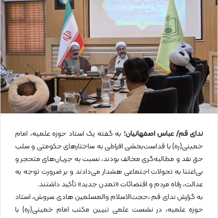
ل
ا
ی
م
ی
ل
ندای قم/ عباس اصفهانیان؛
به گفته یک استاد حوزه علمیه، امام
خمینی(ره) با قداست‌بخشی افراطی به ساختارهای حکومتی و سلب
حق نقد و مطالبه‌گری مخالف بودند، نسبت به جریان‌های متحجر و
بی‌اعتنا به تحولات اجتماعی هشدار می‌دادند و بر ضرورت توجه به
عدالت، رفاه مردم و اقتضائات «تمدن جدید» تأکید داشتند.
به گزارش ندای قم ،حجت‌الاسلام والمسلمین هادی سروش، استاد
حوزه علمیه، در نشست علمی تبیین مکتب امام خمینی(ره) با