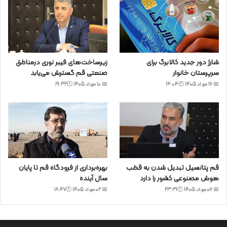
شارژ دور جدید کالابرگ برای
زیرساخت‌های فیبر نوری درمناطق
سرپرستان خانوار
صنعتی قم گسترش می‌یابد
📅 16 مرداد 1405 🕙14:04
📅 10 مرداد 1405 🕙19:32
قم پتانسیل تبدیل شدن به قطب
بهره‌برداری از فرودگاه قم تا پایان
هوش مصنوعی کشور را دارد
سال آینده
📅 06 مرداد 1405 🕙23:31
📅 02 مرداد 1405 🕙18:47