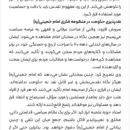
را نکوهش می‌کند. از این رو، مفهوم تقدس باید با دقت و حساسیت
مورد استفاده قرار گیرد.
نقدپذیری حکومت در منظومه فکری امام خمینی(ره)
سروش افزود: وقتی از مباحث عرفانی و فقهی به عرصه سیاست
می‌رسیم نیز همین نگاه در سخنان امام مشاهده می‌شود. ایشان
در سال‌های ابتدایی دهه ۶۰ با صراحت از رنج و خستگی خود در برابر
مشکلات و گلایه‌های مردم سخن می‌گویند و تأکید می‌کنند که
مشاهده گریه‌ها، درخواست‌ها و مطالبات مردم برای ایشان سخت
و آزاردهنده است.
وی تصریح کرد: چنین سخنانی نشان می‌دهد که امام خمینی(ره)
هرگز نگاه تقدس‌بخش و غیر قابل نقد به حکومت نداشته‌اند.
ایشان در فرازی دیگر از صحیفه امام تأکید می‌کنند که هر فرد از افراد
ملت حق دارد زمامدار مسلمین را مورد سؤال، استیضاح و انتقاد قرار
دهد و مسئولان نیز موظف‌اند پاسخ قانع‌کننده ارائه کنند.
استاد حوزه علمیه ابراز کرد: اگر برای یک نظام سیاسی، قداستی ذاتی،
مطلق و تغییرناپذیر قائل باشیم، جمع میان این تلقی و چنین
بیاناتی از امام خمینی(ره) دشوار خواهد بود. بنابراین حتی اگر از