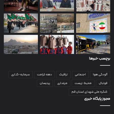
برچسب خبرها
آلودگی هوا
اجتماعی
ترافیک
دهه کرامت
سرمایه-گذاری
فوتبال
محیط-زیست
مرغداری
پردیسان
کنگره ملی شهدای استان قم
مجوز پایگاه خبری