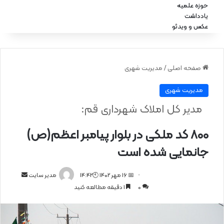
حوزه علمیه
یادداشت
عکس و ویدئو
صفحه اصلی
/
مدیریت شهری
مدیریت شهری
مدیر کل املاک شهرداری قم:
۸۰۰ کد ملکی در بلوار پیامبر اعظم(ص)
جانمایی شده است
📅 16 مهر 1402 🕙14:42
ا
مدیر سایت
0
1 دقیقه مطالعه کنید
ر
س
ا
ل