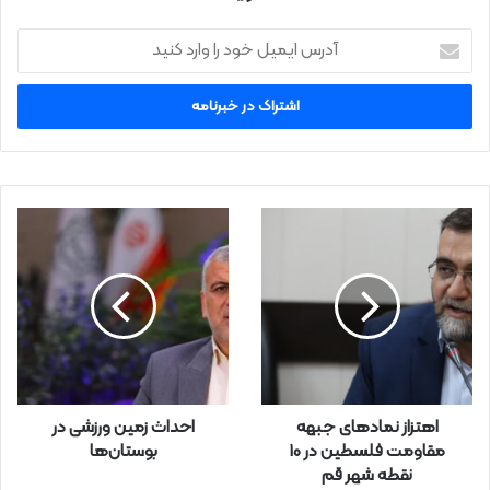
آ
د
ر
س
ا
ی
م
ی
ل
خ
و
د
ر
ا
و
ا
ر
اهتزاز نمادهای جبهه
احداث زمین ورزشی در
د
مقاومت فلسطین در 10
بوستان‌ها
ک
نقطه شهر قم
ن