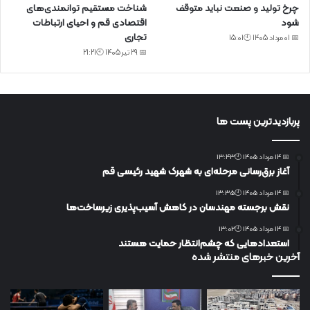
چرخ تولید و صنعت نباید متوقف
شناخت مستقیم توانمندی‌های
شود
اقتصادی قم و احیای ارتباطات
تجاری
📅 01 مرداد 1405 🕙15:01
📅 29 تیر 1405 🕙21:21
پربازدیدترین پست ها
📅 14 مرداد 1405 🕙13:43
آغاز برق‌رسانی مرحله‌ای به شهرک شهید رئیسی قم
📅 14 مرداد 1405 🕙13:35
نقش برجسته مهندسان در کاهش آسیب‌پذیری زیرساخت‌ها
📅 14 مرداد 1405 🕙13:02
استعدادهایی که چشم‌انتظار حمایت هستند
آخرین خبرهای منتشر شده