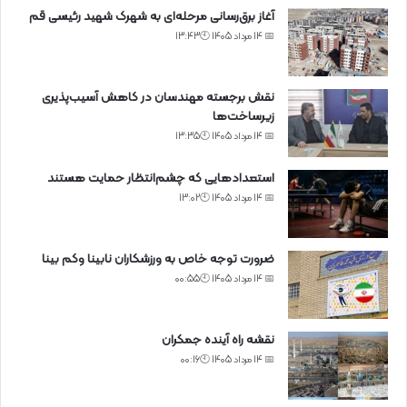
آغاز برق‌رسانی مرحله‌ای به شهرک شهید رئیسی قم
📅 14 مرداد 1405 🕙13:43
نقش برجسته مهندسان در کاهش آسیب‌پذیری
زیرساخت‌ها
📅 14 مرداد 1405 🕙13:35
استعدادهایی که چشم‌انتظار حمایت هستند
📅 14 مرداد 1405 🕙13:02
ضرورت توجه خاص به ورزشکاران نابینا وکم بینا
📅 14 مرداد 1405 🕙00:55
نقشه راه آینده جمکران
📅 14 مرداد 1405 🕙00:16