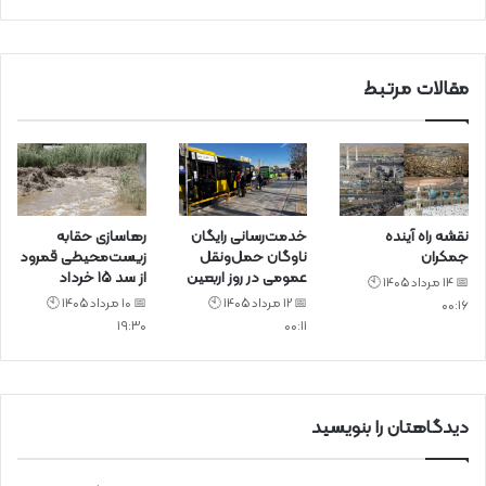
ی
د
مقالات مرتبط
نقشه راه آینده
خدمت‌رسانی رایگان
رهاسازی حقابه
جمکران
ناوگان حمل‌ونقل
زیست‌محیطی قمرود
عمومی در روز اربعین
از سد ۱۵ خرداد
📅 14 مرداد 1405 🕙
📅 12 مرداد 1405 🕙
📅 10 مرداد 1405 🕙
00:16
19:30
00:11
دیدگاهتان را بنویسید