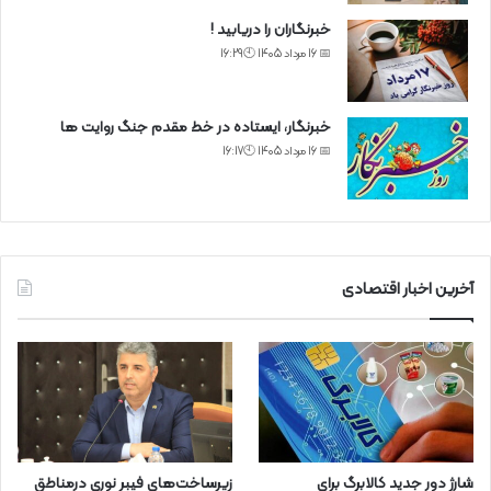
خبرنگاران را دریابید !
📅 16 مرداد 1405 🕙16:29
خبرنگار، ایستاده در خط مقدم جنگ روایت ها
📅 16 مرداد 1405 🕙16:17
آخرین اخبار اقتصادی
شارژ دور جدید کالابرگ برای
زیرساخت‌های فیبر نوری درمناطق