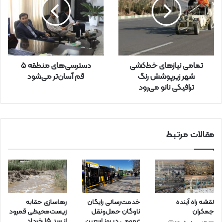
د
ر
ا
و
ا
ر
تمامی نیازهای خط‌کشی
دسترسی‌های منطقه ۵
د
شهر زیرپوشش رنگ
قم آسان‌تر می‌شود
ک
ترافیکی نانو می‌رود
ن
ی
د
مقالات مرتبط
نقشه راه آینده
خدمت‌رسانی رایگان
رهاسازی حقابه
جمکران
ناوگان حمل‌ونقل
زیست‌محیطی قمرود
عمومی در روز اربعین
از سد ۱۵ خرداد