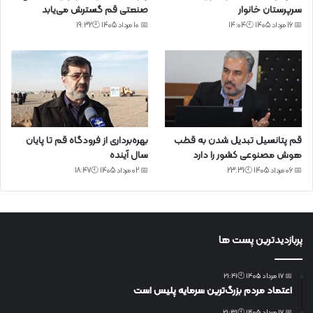
سرپرستان خانوار
صنعتی قم گسترش می‌یابد
📅 16 مرداد 1405 🕙14:04
📅 10 مرداد 1405 🕙19:32
قم پتانسیل تبدیل شدن به قطب
بهره‌برداری از فرودگاه قم تا پایان
هوش مصنوعی کشور را دارد
سال آینده
📅 06 مرداد 1405 🕙23:31
📅 02 مرداد 1405 🕙18:47
پربازدیدترین پست ها
📅 17 مرداد 1405 🕙21:41
اعتماد مردم بزرگ‌ترین سرمایه پلیس است
📅 17 مرداد 1405 🕙21:31