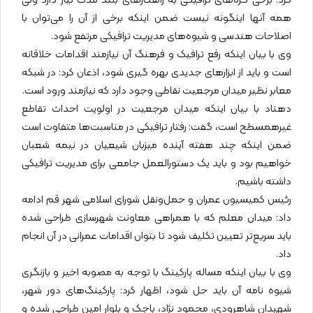
کرد: برخی گره‌های ترافیکی به راهکارهای بلند مدت نیاز دارد ولی
همه آنها اینگونه نیست ضمن اینکه برخی از آن را می‌توان با
اصلاحات هندسی و شیوه‌های مدیریت ترافیکی مرتفع شود.
وی با بیان اینکه رفع ترافیک و فرهنگ آن نیازمند اقدامات خلاقانه
است و باید از ابزارهای جدیدی بهره گیری شود، اذعان کرد: در شبکه
معابر نظیر میدان مرجعیت نقاطی وجود دارد که نیازمند ورود است.
دهناد با بیان اینکه میدان مرجعیت در اولویت احداث تقاطع
غیرهمسطح است، گفت: رفتار ترافیکی در مناسبت‌ها متفاوت است
ضمن اینکه چند هفته آینده میزبان شیعیان در نیمه شعبان
خواهیم بود و باید یک دستورالعمل جامعی برای مدیریت ترافیکی
داشته باشیم.
رئیس کمیسیون عمران و حمل‌ونقل شورای اسلامی شهر قم ادامه
داد: میدان معلم که با همراهی معاونت شهرسازی طراحی شده
باید سریع‌تر تعیین تکلیف شود تا بتوان اقدامات عمرانی در آن انجام
داد.
وی با بیان اینکه مساله پارکینگ با توجه به مصوبه اخیر و بازنگری
شیوه نامه آن باید حل شود، اظهار کرد: پارکینگ‌های دور شهر،
شهیدان شاهرودی، محمود نژاد، باجک و بلوار امین طراحی شده و