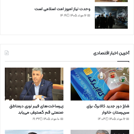
وحدت نیاز امروز امت اسلامی است
📅 16 مرداد 1405 🕙14:19
آخرین اخبار اقتصادی
شارژ دور جدید کالابرگ برای
زیرساخت‌های فیبر نوری درمناطق
سرپرستان خانوار
صنعتی قم گسترش می‌یابد
📅 16 مرداد 1405 🕙14:04
📅 10 مرداد 1405 🕙19:32