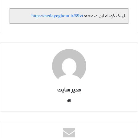
لینک کوتاه این صفحه:
https://nedayeghom.ir/69vt
مدیر سایت
سای
ت
اینتر
نتی