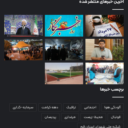
آخرین خبرهای منتشر شده
برچسب خبرها
آلودگی هوا
اجتماعی
ترافیک
دهه کرامت
سرمایه-گذاری
فوتبال
محیط-زیست
مرغداری
پردیسان
کنگره ملی شهدای استان قم