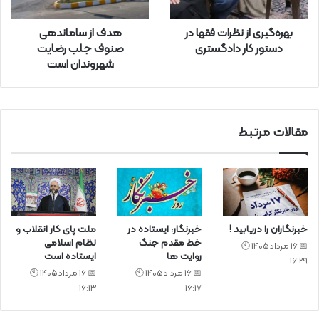
ا
ر
بهره‌گیری از نظرات فقها در
هدف از ساماندهی
د
دستور کار دادگستری
صنوف جلب رضایت
ک
شهروندان است
ن
ی
د
مقالات مرتبط
خبرنگاران را دریابید !
خبرنگار، ایستاده در
ملت پای کار انقلاب و
خط مقدم جنگ
نظام اسلامی
📅 16 مرداد 1405 🕙
روایت ها
ایستاده است
16:29
📅 16 مرداد 1405 🕙
📅 16 مرداد 1405 🕙
16:13
16:17