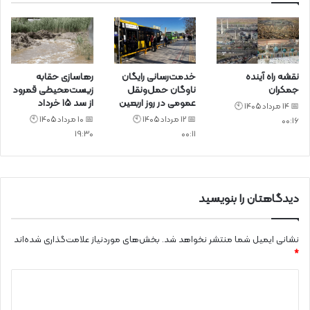
نقشه راه آینده
خدمت‌رسانی رایگان
رهاسازی حقابه
جمکران
ناوگان حمل‌ونقل
زیست‌محیطی قمرود
عمومی در روز اربعین
از سد ۱۵ خرداد
📅 14 مرداد 1405 🕙
📅 12 مرداد 1405 🕙
📅 10 مرداد 1405 🕙
00:16
19:30
00:11
دیدگاهتان را بنویسید
نشانی ایمیل شما منتشر نخواهد شد.
بخش‌های موردنیاز علامت‌گذاری شده‌اند
*
د
ی