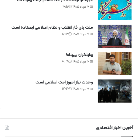
خبرنگار، ایستاده در خط مقدم جنگ روایت ها
📅 16 مرداد 1405 🕙16:17
ملت پای کار انقلاب و نظام اسلامی ایستاده است
📅 16 مرداد 1405 🕙16:13
روایتگران بی‌پناه!
📅 16 مرداد 1405 🕙14:38
وحدت نیاز امروز امت اسلامی است
📅 16 مرداد 1405 🕙14:19
آخرین اخبار اقتصادی