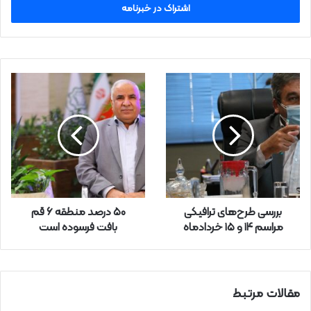
س
ا
ی
م
ی
ل
خ
و
د
ر
ا
و
ا
ر
بررسی طرح‌های ترافیکی
۵۰ درصد منطقه ۶ قم
د
مراسم ۱۴ و ۱۵ خردادماه
بافت فرسوده است
ک
ن
ی
د
مقالات مرتبط