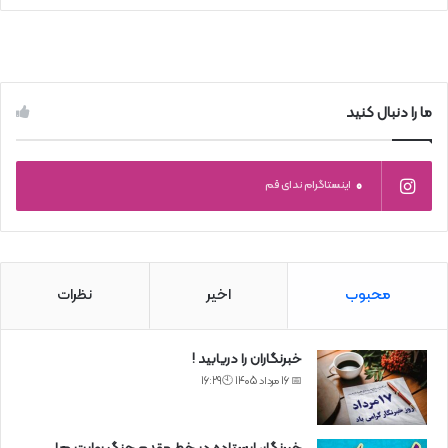
ما را دنبال کنید
0
اینستاگرام ندای قم
محبوب
اخیر
نظرات
خبرنگاران را دریابید !
📅 16 مرداد 1405 🕙16:29