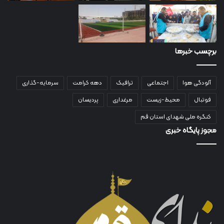
برچسب خبرها
آلودگی هوا
اجتماعی
ترافیک
دهه کرامت
سرمایه-گذاری
فوتبال
محیط-زیست
مرغداری
پردیسان
کنگره ملی شهدای استان قم
مجوز پایگاه خبری