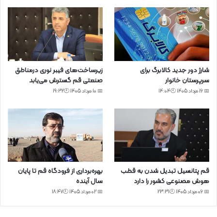
شارژ دور جدید کالابرگ برای
زیرساخت‌های فیبر نوری درمناطق
سرپرستان خانوار
صنعتی قم گسترش می‌یابد
📅 16 مرداد 1405 🕙14:04
📅 10 مرداد 1405 🕙19:32
قم پتانسیل تبدیل شدن به قطب
بهره‌برداری از فرودگاه قم تا پایان
هوش مصنوعی کشور را دارد
سال آینده
📅 06 مرداد 1405 🕙23:31
📅 02 مرداد 1405 🕙18:47