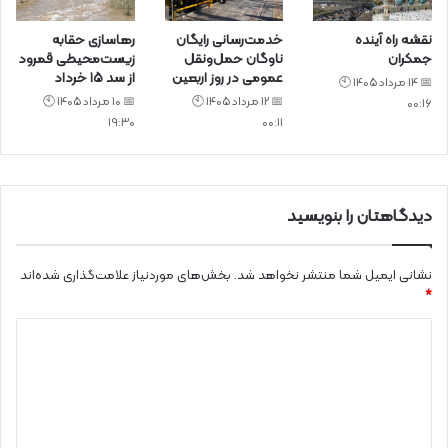
نقشه راه آینده
خدمت‌رسانی رایگان
رهاسازی حقابه
جمکران
ناوگان حمل‌ونقل
زیست‌محیطی قمرود
عمومی در روز اربعین
از سد ۱۵ خرداد
📅 14 مرداد 1405 🕙
📅 12 مرداد 1405 🕙
📅 10 مرداد 1405 🕙
00:16
19:30
00:11
دیدگاهتان را بنویسید
نشانی ایمیل شما منتشر نخواهد شد.
بخش‌های موردنیاز علامت‌گذاری شده‌اند
*
د
ی
د
گ