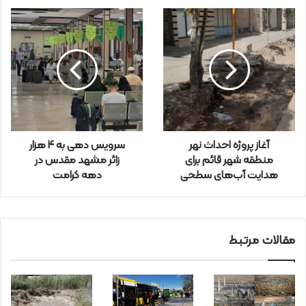
ی
ل
خ
و
د
ر
ا
و
ا
ر
آغاز پروژه احداث نهر
سرویس دهی به ۴ هزار
د
منطقه شهر قائم برای
زائر مشهد مقدس در
ک
هدایت آب‌های سطحی
دهه کرامت
ن
ی
د
مقالات مرتبط