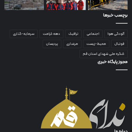
برچسب خبرها
آلودگی هوا
اجتماعی
ترافیک
دهه کرامت
سرمایه-گذاری
فوتبال
محیط-زیست
مرغداری
پردیسان
کنگره ملی شهدای استان قم
مجوز پایگاه خبری
درباره ما