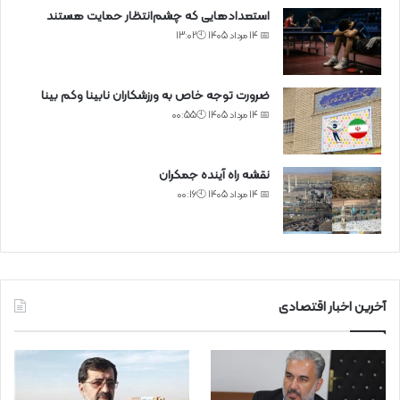
استعدادهایی که چشم‌انتظار حمایت هستند
📅 14 مرداد 1405 🕙13:02
ضرورت توجه خاص به ورزشکاران نابینا وکم بینا
📅 14 مرداد 1405 🕙00:55
نقشه راه آینده جمکران
📅 14 مرداد 1405 🕙00:16
آخرین اخبار اقتصادی