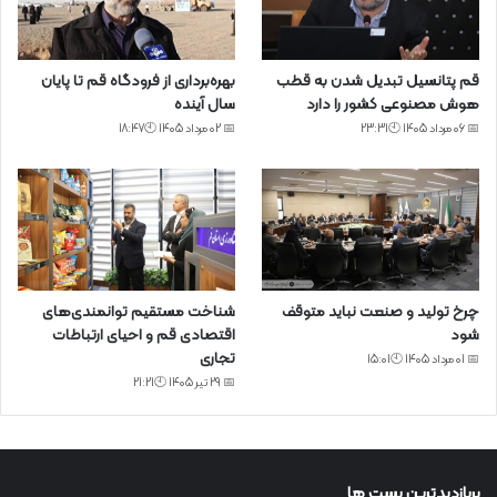
قم پتانسیل تبدیل شدن به قطب
بهره‌برداری از فرودگاه قم تا پایان
هوش مصنوعی کشور را دارد
سال آینده
📅 06 مرداد 1405 🕙23:31
📅 02 مرداد 1405 🕙18:47
چرخ تولید و صنعت نباید متوقف
شناخت مستقیم توانمندی‌های
شود
اقتصادی قم و احیای ارتباطات
تجاری
📅 01 مرداد 1405 🕙15:01
📅 29 تیر 1405 🕙21:21
پربازدیدترین پست ها