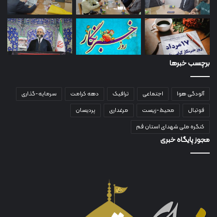
برچسب خبرها
آلودگی هوا
اجتماعی
ترافیک
دهه کرامت
سرمایه-گذاری
فوتبال
محیط-زیست
مرغداری
پردیسان
کنگره ملی شهدای استان قم
مجوز پایگاه خبری