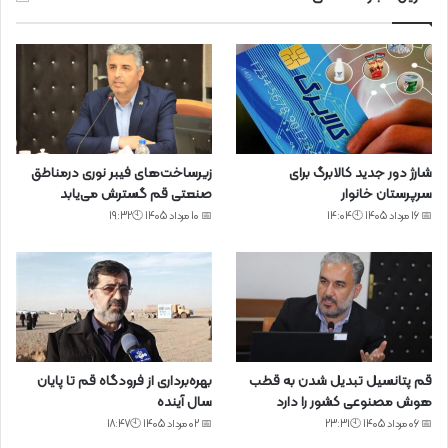
شارژ دور جدید کالابرگ برای
زیرساخت‌های فیبر نوری درمناطق
سرپرستان خانوار
صنعتی قم گسترش می‌یابد
📅 16 مرداد 1405 🕙14:04
📅 10 مرداد 1405 🕙19:32
قم پتانسیل تبدیل شدن به قطب
بهره‌برداری از فرودگاه قم تا پایان
هوش مصنوعی کشور را دارد
سال آینده
📅 06 مرداد 1405 🕙23:31
📅 02 مرداد 1405 🕙18:47