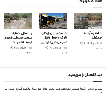
مقالات مرتبط
نقشه راه آینده
خدمت‌رسانی رایگان
رهاسازی حقابه
جمکران
ناوگان حمل‌ونقل
زیست‌محیطی قمرود
عمومی در روز اربعین
از سد ۱۵ خرداد
📅 14 مرداد 1405 🕙
📅 12 مرداد 1405 🕙
📅 10 مرداد 1405 🕙
00:16
19:30
00:11
دیدگاهتان را بنویسید
نشانی ایمیل شما منتشر نخواهد شد.
بخش‌های موردنیاز علامت‌گذاری شده‌اند
*
د