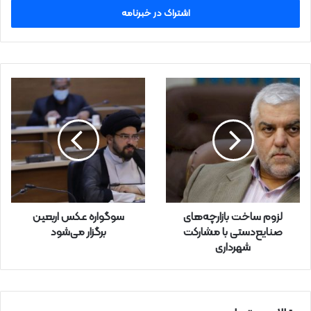
س
ا
ی
م
ی
ل
خ
و
د
ر
ا
و
ا
ر
لزوم ساخت بازارچه‌های
سوگواره عکس اربعین
د
صنایع‌دستی با مشارکت
برگزار می‌شود
ک
شهرداری
ن
ی
د