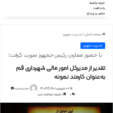
حوزه علمیه
یادداشت
عکس و ویدئو
صفحه اصلی
/
مدیریت شهری
مدیریت شهری
با حضور معاون رئیس‌جمهور صورت گرفت؛
تقدیر از مدیرکل امور مالی شهرداری قم
به‌عنوان کارمند نمونه
📅 06 شهریور 1401 🕙22:03
ا
مدیر سایت
0
1 دقیقه مطالعه کنید
ر
س
ا
ل