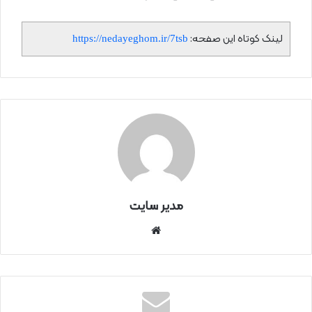
لینک کوتاه این صفحه:
https://nedayeghom.ir/7tsb
مدیر سایت
سای
ت
اینتر
نتی