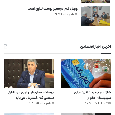
ورزش قم درمسیر پوست‌اندازی است
📅 17 مرداد 1405 🕙21:31
آخرین اخبار اقتصادی
شارژ دور جدید کالابرگ برای
زیرساخت‌های فیبر نوری درمناطق
سرپرستان خانوار
صنعتی قم گسترش می‌یابد
📅 16 مرداد 1405 🕙14:04
📅 10 مرداد 1405 🕙19:32