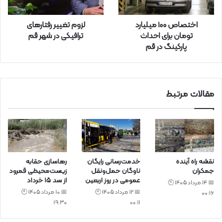
ا
ر
اختصاص ۱۰۰ میلیارد
لزوم تغییر رفتارهای
د
تومان برای احداث
ترافیکی در شهر قم
ک
پارکینگ در قم
ن
ی
د
مقالات مرتبط
نقشه راه آینده
خدمت‌رسانی رایگان
رهاسازی حقابه
جمکران
ناوگان حمل‌ونقل
زیست‌محیطی قمرود
عمومی در روز اربعین
از سد ۱۵ خرداد
📅 14 مرداد 1405 🕙
📅 12 مرداد 1405 🕙
📅 10 مرداد 1405 🕙
00:16
19:30
00:11