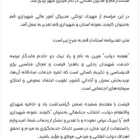
استاندار قم و مدیران استانی در تالار مرکزی شهر برگزار شد.
در این مراسم از مهرداد توکلی مدیرکل امور مالی شهرداری قم
به‌عنوان کارمند نمونه استان و شهرداری قم تقدیر به عمل آمد.
متن تقدیرنامه استاندار قم به شرح زیر است:
“هفته دولت” مزین به نام و یاد نیک دو خادم ماندگار عرصه
خدمت شهیدان رجایی و باهنر؛ فرصت و مجال مناسبی برای
قدرشناسی و تکریم کسانی است که ثمره خدمات صادقانه آن‌ها،
نویدبخش عمران و آبادانی کشور، تقویت اعتماد عمومی و اعتلای
سرمایه‌های اجتماعی است.
فرصت را مغتنم شمرده ضمن گرامیداشت یاد و خاطره شهدای
والامقام دولت، انتخاب جنابعالی به‌عنوان “کارمند نمونه شهرداری
قم “را تبریک عرض نموده و با تقدیر و تشکر از زحمات شما، امیدوارم
با استعانت از ایزد منان، در مسیر تابناک خدمتگزاری به مردم و تحقق
اهداف دولت انقلابی و مردمی، موفق و مؤید باشید.