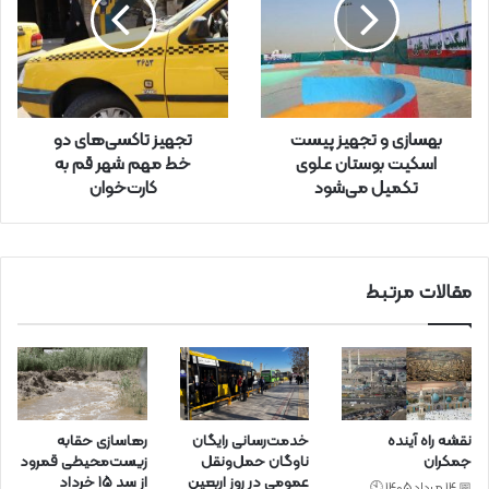
د
ر
ا
و
ا
ر
بهسازی و تجهیز پیست
تجهیز تاکسی‌های دو
د
اسکیت بوستان علوی
خط مهم شهر قم به
ک
تکمیل می‌شود
کارت‌خوان
ن
ی
د
مقالات مرتبط
نقشه راه آینده
خدمت‌رسانی رایگان
رهاسازی حقابه
جمکران
ناوگان حمل‌ونقل
زیست‌محیطی قمرود
عمومی در روز اربعین
از سد ۱۵ خرداد
📅 14 مرداد 1405 🕙