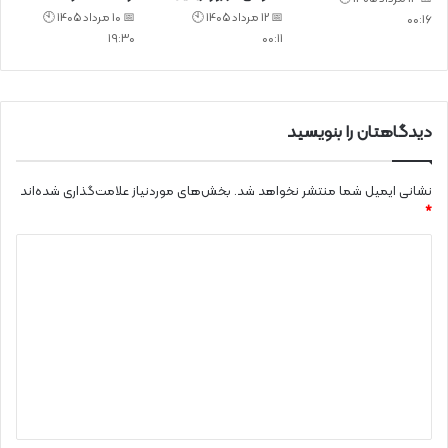
📅 12 مرداد 1405 🕙
📅 10 مرداد 1405 🕙
00:16
19:30
00:11
دیدگاهتان را بنویسید
نشانی ایمیل شما منتشر نخواهد شد.
بخش‌های موردنیاز علامت‌گذاری شده‌اند
*
د
ی
د
گ
ا
ه
*