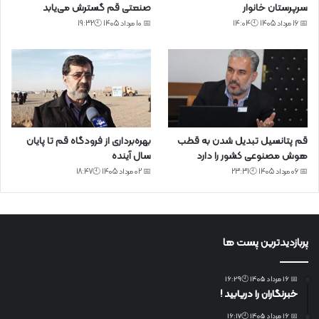
سرپرستان خانوار
صنعتی قم گسترش می‌یابد
📅 16 مرداد 1405 🕙14:04
📅 10 مرداد 1405 🕙19:32
قم پتانسیل تبدیل شدن به قطب
بهره‌برداری از فرودگاه قم تا پایان
هوش مصنوعی کشور را دارد
سال آینده
📅 06 مرداد 1405 🕙23:31
📅 02 مرداد 1405 🕙18:47
پربازدیدترین پست ها
📅 16 مرداد 1405 🕙16:29
خبرنگاران را دریابید !
📅 16 مرداد 1405 🕙16:17