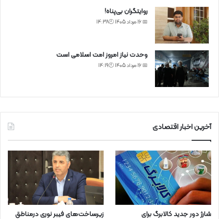
روایتگران بی‌پناه!
📅 16 مرداد 1405 🕙14:38
وحدت نیاز امروز امت اسلامی است
📅 16 مرداد 1405 🕙14:19
آخرین اخبار اقتصادی
شارژ دور جدید کالابرگ برای
زیرساخت‌های فیبر نوری درمناطق