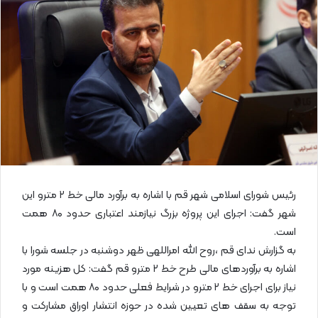
ل
ا
ی
م
ی
ل
رئیس شورای اسلامی شهر قم با اشاره به برآورد مالی خط ۲ مترو این
شهر گفت: اجرای این پروژه بزرگ نیازمند اعتباری حدود ۸۰ همت
است.
به گزارش ندای قم ،روح الله امراللهی ظهر دوشنبه در جلسه شورا با
اشاره به برآوردهای مالی طرح خط ۲ مترو قم گفت: کل هزینه مورد
نیاز برای اجرای خط ۲ مترو در شرایط فعلی حدود ۸۰ همت است و با
توجه به سقف های تعیین شده در حوزه انتشار اوراق مشارکت و