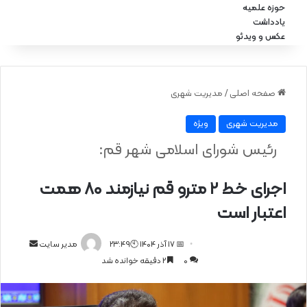
حوزه علمیه
یادداشت
عکس و ویدئو
صفحه اصلی
/
مدیریت شهری
مدیریت شهری
ویژه
رئیس شورای اسلامی شهر قم:
اجرای خط ۲ مترو قم نیازمند ۸۰ همت
اعتبار است
📅 17 آذر 1404 🕙23:49
ا
مدیر سایت
0
2 دقیقه خوانده شد
ر
س
ا