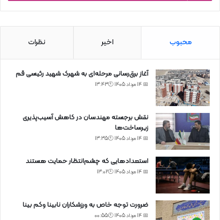
محبوب
اخیر
نظرات
آغاز برق‌رسانی مرحله‌ای به شهرک شهید رئیسی قم
📅 14 مرداد 1405 🕙13:43
نقش برجسته مهندسان در کاهش آسیب‌پذیری
زیرساخت‌ها
📅 14 مرداد 1405 🕙13:35
استعدادهایی که چشم‌انتظار حمایت هستند
📅 14 مرداد 1405 🕙13:02
ضرورت توجه خاص به ورزشکاران نابینا وکم بینا
📅 14 مرداد 1405 🕙00:55