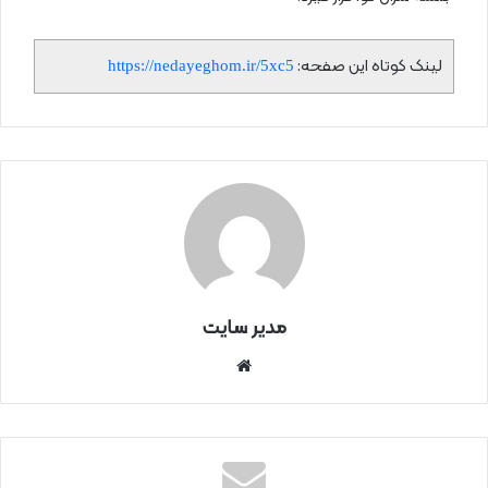
لینک کوتاه این صفحه:
https://nedayeghom.ir/5xc5
مدیر سایت
سای
ت
اینتر
نتی