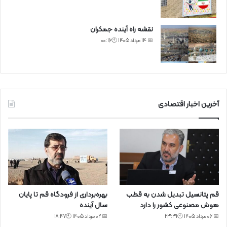
نقشه راه آینده جمکران
📅 14 مرداد 1405 🕙00:16
آخرین اخبار اقتصادی
قم پتانسیل تبدیل شدن به قطب
بهره‌برداری از فرودگاه قم تا پایان
هوش مصنوعی کشور را دارد
سال آینده
📅 06 مرداد 1405 🕙23:31
📅 02 مرداد 1405 🕙18:47