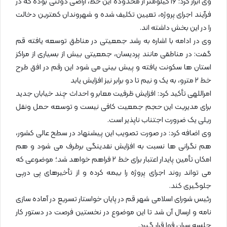
وی ابراز کرد: ۱۶ کیلومتر از محدوده این خط، اراضی دولتی بوده که در
فرآیند اجرای پروژه، تعیین تکلیف شده و شهروندان کمترین دخالت
را در این بخش داشته اند.
وی در ادامه با اشاره به رشد جمعیتی در مناطق توسعه یافته قم
گفت: در مناطقی مانند پردیسان، جمعیتی بیش از بسیاری از مراکز
استان ها سکونت یافته و پیش بینی می شود این رقم در افق طرح
خط ۲ مترو، به یک و نیم تا دو برابر نیز افزایش یابد
امراللهی تأکید کرد: افزایش ظرفیت معابر و احداث چند خیابان جدید
برای مدیریت این حجم جمعیت کافی نیست و توسعه حمل ونقل
ریلی یک ضرورت اجتناب ناپذیر است.
وی اضافه کرد: در صورت تصویب این پیشنهاد در سطح عالی کشور،
هم نگرانی ها نسبت به افزایش نقدینگی برطرف می شود و هم
امکان تأمین پایدار اعتبار برای خط ۲ فراهم خواهد شد؛ موضوعی که
می تواند روند اجرای پروژه را بیمه کرده و از تأخیرهای پی درپی
جلوگیری کند.
رئیس شورای اسلامی شهر قم در پایان خواستار تسریع در آماده سازی
نامه و ارسال آن شد تا این موضوع در نخستین فرصت در دستور کار
جلسه سران قوا قرار گیرد.