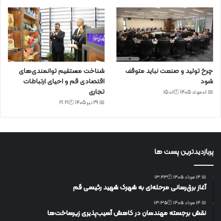
چرخ تولید و صنعت نباید متوقف
شناخت مستقیم توانمندی‌های
شود
اقتصادی قم و احیای ارتباطات
تجاری
📅 01 مرداد 1405 🕙15:01
📅 29 تیر 1405 🕙21:21
پربازدیدترین پست ها
📅 14 مرداد 1405 🕙13:43
آغاز برق‌رسانی مرحله‌ای به شهرک شهید رئیسی قم
📅 14 مرداد 1405 🕙13:35
نقش برجسته مهندسان در کاهش آسیب‌پذیری زیرساخت‌ها