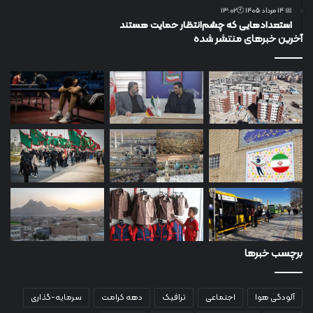
📅 14 مرداد 1405 🕙13:02
استعدادهایی که چشم‌انتظار حمایت هستند
آخرین خبرهای منتشر شده
برچسب خبرها
آلودگی هوا
اجتماعی
ترافیک
دهه کرامت
سرمایه-گذاری