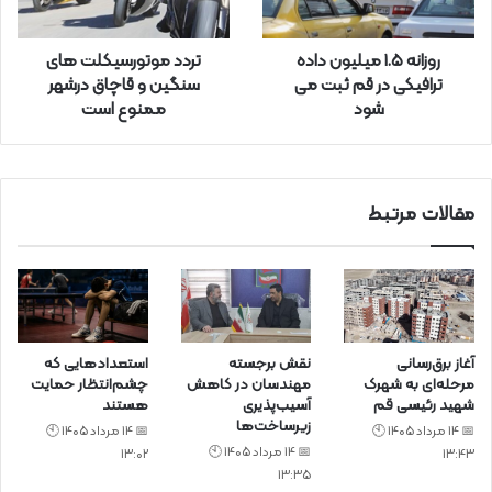
ا
ر
روزانه ۱.۵ میلیون داده
تردد موتورسيکلت های
د
ترافیکی در قم ثبت می
سنگين و قاچاق درشهر
ک
شود
ممنوع است
ن
ی
د
مقالات مرتبط
آغاز برق‌رسانی
نقش برجسته
استعدادهایی که
مرحله‌ای به شهرک
مهندسان در کاهش
چشم‌انتظار حمایت
شهید رئیسی قم
آسیب‌پذیری
هستند
زیرساخت‌ها
📅 14 مرداد 1405 🕙
📅 14 مرداد 1405 🕙
📅 14 مرداد 1405 🕙
13:02
13:43
13:35