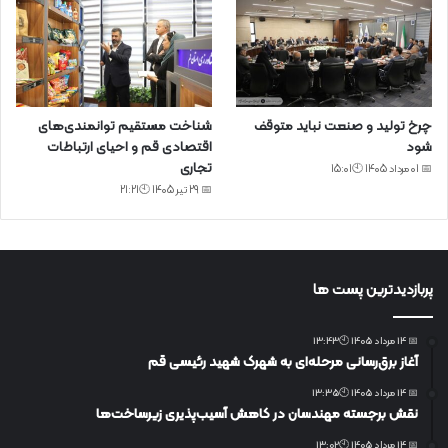
چرخ تولید و صنعت نباید متوقف
شناخت مستقیم توانمندی‌های
شود
اقتصادی قم و احیای ارتباطات
تجاری
📅 01 مرداد 1405 🕙15:01
📅 29 تیر 1405 🕙21:21
پربازدیدترین پست ها
📅 14 مرداد 1405 🕙13:43
آغاز برق‌رسانی مرحله‌ای به شهرک شهید رئیسی قم
📅 14 مرداد 1405 🕙13:35
نقش برجسته مهندسان در کاهش آسیب‌پذیری زیرساخت‌ها
📅 14 مرداد 1405 🕙13:02