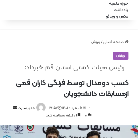
حوزه علمیه
یادداشت
عکس و ویدئو
صفحه اصلی
/
ورزش
ورزش
رئیس هیات کشتی استان قم خبرداد:
کسب دومدال توسط فرنگی کاران قمی
ازمسابقات دانشجویان
📅 05 مرداد 1401 🕙22:57
ا
مدیر سایت
0
1 دقیقه مطالعه کنید
ر
س
ا
ل