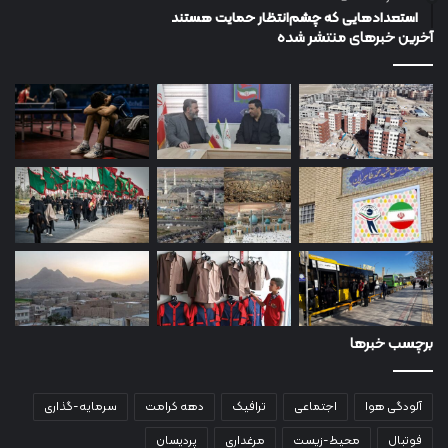
استعدادهایی که چشم‌انتظار حمایت هستند
آخرین خبرهای منتشر شده
برچسب خبرها
آلودگی هوا
اجتماعی
ترافیک
دهه کرامت
سرمایه-گذاری
فوتبال
محیط-زیست
مرغداری
پردیسان