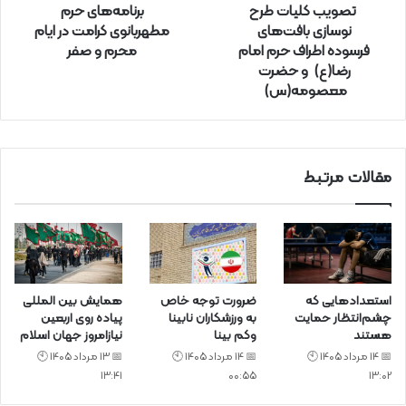
تصویب کلیات طرح
برنامه‌های حرم
د
نوسازی بافت‌های
مطهربانوی کرامت در ایام
ک
فرسوده اطراف حرم امام
محرم و صفر
ن
رضا(ع) و حضرت
ی
د
معصومه(س)
مقالات مرتبط
استعدادهایی که
ضرورت توجه خاص
همایش بین المللی
چشم‌انتظار حمایت
به ورزشکاران نابینا
پیاده روی اربعین
هستند
وکم بینا
نیازامروز جهان اسلام
📅 14 مرداد 1405 🕙
📅 14 مرداد 1405 🕙
📅 13 مرداد 1405 🕙
13:41
00:55
13:02