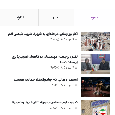
محبوب
اخیر
نظرات
آغاز برق‌رسانی مرحله‌ای به شهرک شهید رئیسی قم
📅 14 مرداد 1405 🕙13:43
نقش برجسته مهندسان در کاهش آسیب‌پذیری
زیرساخت‌ها
📅 14 مرداد 1405 🕙13:35
استعدادهایی که چشم‌انتظار حمایت هستند
📅 14 مرداد 1405 🕙13:02
ضرورت توجه خاص به ورزشکاران نابینا وکم بینا
📅 14 مرداد 1405 🕙00:55