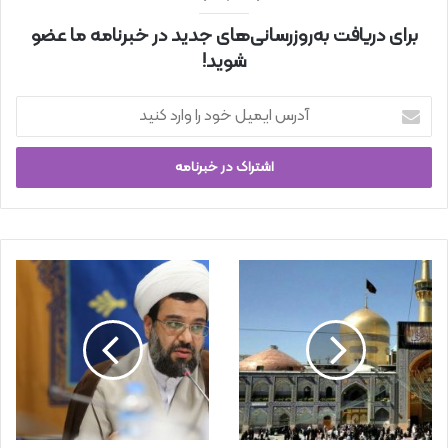
برای دریافت به‌روزرسانی‌های جدید در خبرنامه ما عضو
شوید!
آ
د
ر
س
ا
ی
م
ی
ل
خ
و
د
ر
ا
و
ا
ر