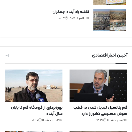
نقشه راه آینده جمکران
📅 14 مرداد 1405 🕙00:16
آخرین اخبار اقتصادی
قم پتانسیل تبدیل شدن به قطب
بهره‌برداری از فرودگاه قم تا پایان
هوش مصنوعی کشور را دارد
سال آینده
📅 06 مرداد 1405 🕙23:31
📅 02 مرداد 1405 🕙18:47