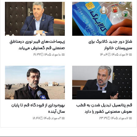
شارژ دور جدید کالابرگ برای
زیرساخت‌های فیبر نوری درمناطق
سرپرستان خانوار
صنعتی قم گسترش می‌یابد
📅 16 مرداد 1405 🕙14:04
📅 10 مرداد 1405 🕙19:32
قم پتانسیل تبدیل شدن به قطب
بهره‌برداری از فرودگاه قم تا پایان
هوش مصنوعی کشور را دارد
سال آینده
📅 06 مرداد 1405 🕙23:31
📅 02 مرداد 1405 🕙18:47