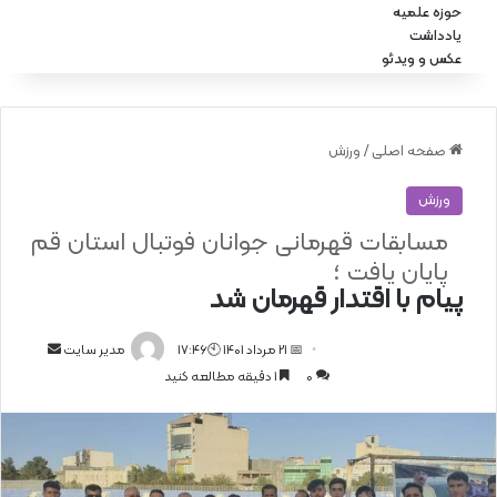
حوزه علمیه
یادداشت
عکس و ویدئو
صفحه اصلی
/
ورزش
ورزش
مسابقات قهرمانی جوانان فوتبال استان قم
پایان یافت ؛
پیام با اقتدار قهرمان شد
📅 21 مرداد 1401 🕙17:46
ا
مدیر سایت
0
1 دقیقه مطالعه کنید
ر
س
ا
ل
ا