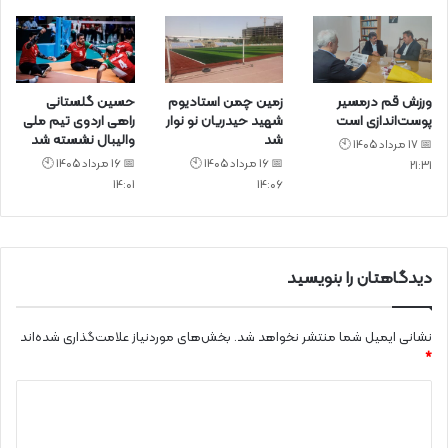
ورزش قم درمسیر
زمین چمن استادیوم
حسین گلستانی
پوست‌اندازی است
شهید حیدریان نو نوار
راهی اردوی تیم ملی
شد
والیبال نشسته شد
📅 17 مرداد 1405 🕙
📅 16 مرداد 1405 🕙
📅 16 مرداد 1405 🕙
21:31
14:01
14:06
دیدگاهتان را بنویسید
نشانی ایمیل شما منتشر نخواهد شد.
بخش‌های موردنیاز علامت‌گذاری شده‌اند
*
د
ی