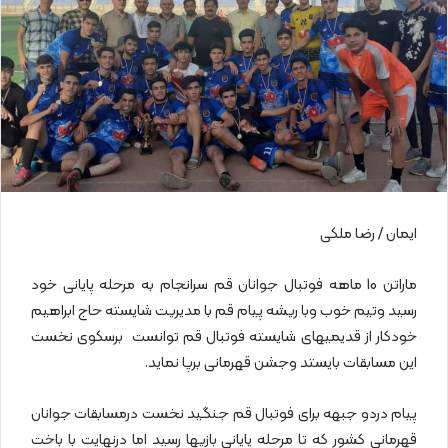
ی
م
ی
ل
ایمان / رضا ملکی
ماراتن 10 ماهه فوتبال جوانان قم سرانجام به مرحله پایانی خود
رسید وتیم خوب وبا ریشه پیام قم با مدیریت شایسته حاج ابراهیم
خودکار از قدیمیهای شایسته فوتبال قم توانست برسکوی نخست
این مسابقات بایستد وجشن قهرمانی برپا نماید.
پیام دردو جبهه برای فوتبال قم جنگید نخست درمسابقات جوانان
قهرمانی کشور که تا مرحله پایانی بازیها رسید اما درنهایت با باخت