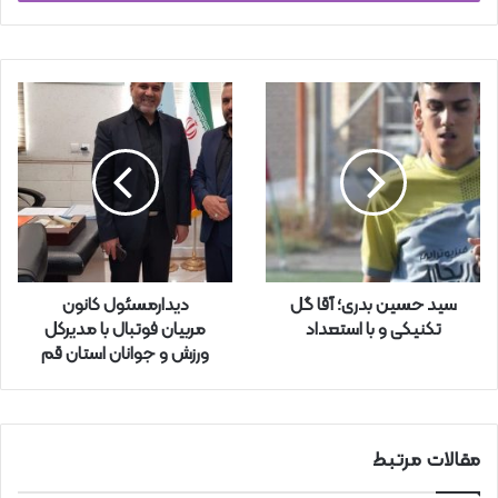
ا
ی
م
ی
ل
خ
و
د
ر
ا
و
ا
ر
سید حسین بدری؛ آقا گل
دیدارمسئول کانون
د
تکنیکی و با استعداد
مربیان فوتبال با مدیرکل
ک
ورزش و جوانان استان قم
ن
ی
د
مقالات مرتبط