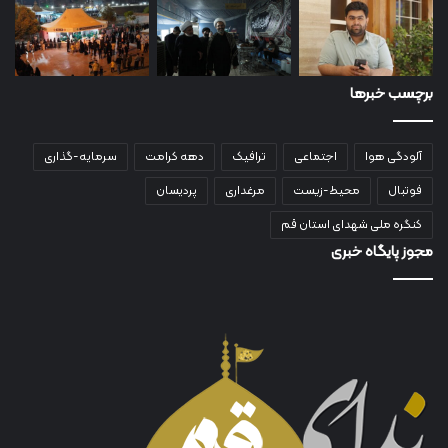
برچسب خبرها
آلودگی هوا
اجتماعی
ترافیک
دهه کرامت
سرمایه-گذاری
فوتبال
محیط-زیست
مرغداری
پردیسان
کنگره ملی شهدای استان قم
مجوز پایگاه خبری