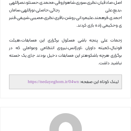
اصل،صادقیان،نظری،سوری،شاهواروقی،محمدی،حسنلو،نصراللهی
،بدیع،علی رجائی،حاصلی،نوراللهی،سامان
احمدی،فرهمند،علیمردانی،روشن،باقری،نظری،مصیبی،شریفی،قنبر
ی وحکیمی زاده بازی کردند.
زحمات علی پنجه باشی مسئول برگزاری این مسابقات،هیئت
فوتبال،کمیته داوران ،اورژانس،نیروی انتظامی وعواملی که در
برگزاری هرچه باشکوهتر این مسابقات دخیل بودند جای یک خسته
نباشید داشت.
لینک کوتاه این صفحه:
https://nedayeghom.ir/04wn