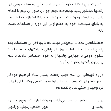
مقابل تیم پر امکانات ذوب آهن با شایستگی به مقام دومی این
رقابتها درکشور رسید ودرمرحله دوم جوانان غیور این تیم با انجام
بازیهای شایسته ودرخور تحسین توانستند با 5 امتیاز اختلاف نسبت
به رقبای سرسخت خود به مقام اولی این دوره از مسابقات دست
یابند.
هما،شاهین وعقاب تیمهائی بودند که تا روز آخر این مسابقات پابه
پای پیام جنگیدند اما در روزهای پایانی با باختهای بدست آورده
سکوی دومی تا چهارمی رقابتها را به خود اختصاص دادند تا تیم
پیروز این رقابتها پیام لقب گیرد .
در راه قهرمانی این تیم خوب زحمات بسیار استاد ابراهیم خودکار
مدیر عامل این تیم،مهدی امانی نوا مدیر آکادمی وکادر فنی قربانی
فرد ومهدی ملکی شایان تقدیر بود.
برای پیام،عابدی،بداغی،آبادیان،درخشانیان،دژمخو،پورمحسن،
بختیاری مهر،،حاتمی،رسولی،نوراللهی