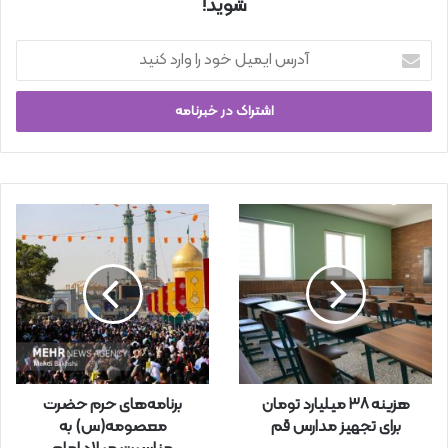
شوید!
آ
د
ر
س
ا
ی
م
ی
ل
خ
و
د
ر
ا
و
ا
ر
هزینه ۳۸ میلیارد تومان
برنامه‌های حرم حضرت
د
برای تجهیز مدارس قم
معصومه(س) به
ک