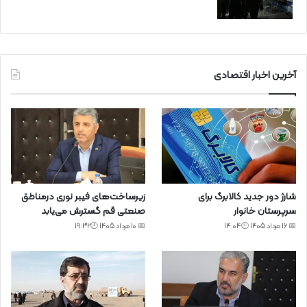
آخرین اخبار اقتصادی
شارژ دور جدید کالابرگ برای
زیرساخت‌های فیبر نوری درمناطق
سرپرستان خانوار
صنعتی قم گسترش می‌یابد
📅 16 مرداد 1405 🕙14:04
📅 10 مرداد 1405 🕙19:32