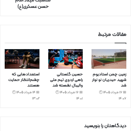
مناسبت میلاد امام
ن
حسن عسکری(ع)
ی
د
مقالات مرتبط
زمین چمن استادیوم
حسین گلستانی
استعدادهایی که
شهید حیدریان نو نوار
راهی اردوی تیم ملی
چشم‌انتظار حمایت
شد
والیبال نشسته شد
هستند
📅 16 مرداد 1405 🕙
📅 16 مرداد 1405 🕙
📅 14 مرداد 1405 🕙
13:02
14:01
14:06
دیدگاهتان را بنویسید