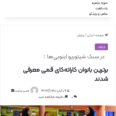
حوزه علمیه
یادداشت
عکس و ویدئو
صفحه اصلی
/
ورزش
ورزش
در سبک شیتوریو اینویی‌ها ؛
برترین بانوان کاراته‌کای قمی معرفی
شدند
📅 09 آبان 1401 🕙22:27
ا
مدیر سایت
0
1 دقیقه مطالعه کنید
ر
س
ا
ل