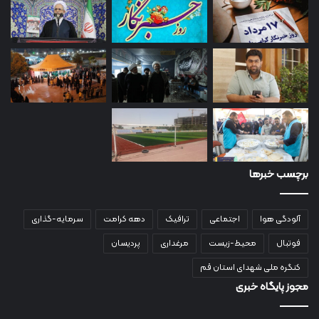
برچسب خبرها
آلودگی هوا
اجتماعی
ترافیک
دهه کرامت
سرمایه-گذاری
فوتبال
محیط-زیست
مرغداری
پردیسان
کنگره ملی شهدای استان قم
مجوز پایگاه خبری