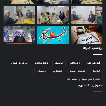
برچسب خبرها
آلودگی هوا
اجتماعی
ترافیک
دهه کرامت
سرمایه-گذاری
فوتبال
محیط-زیست
مرغداری
پردیسان
کنگره ملی شهدای استان قم
مجوز پایگاه خبری