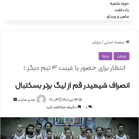
حوزه علمیه
یادداشت
عکس و ویدئو
صفحه اصلی
/
ورزش
ورزش
ویژه
انتظار برای حضور یا غیبت ۳ تیم دیگر ؛
انصراف شیمیدر قم از لیگ برتر بسکتبال
📅 24 تیر 1401 🕙20:03
ا
مدیر سایت
0
1 دقیقه مطالعه کنید
ر
س
ا
ل
ا