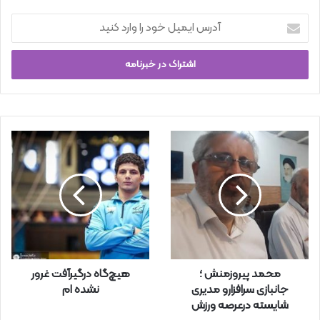
آ
د
ر
س
ا
ی
م
ی
ل
خ
و
د
ر
ا
و
ا
ر
محمد پیروزمنش ؛
هیچ‌گاه درگیرآفت غرور
د
جانبازی سرافزارو مدیری
نشده ام
ک
شایسته درعرصه ورزش
ن