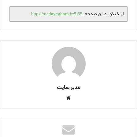
لینک کوتاه این صفحه:
https://nedayeghom.ir/5j55
مدیر سایت
سای
ت
اینتر
نتی