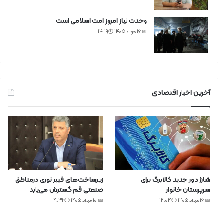
وحدت نیاز امروز امت اسلامی است
📅 16 مرداد 1405 🕙14:19
آخرین اخبار اقتصادی
شارژ دور جدید کالابرگ برای
زیرساخت‌های فیبر نوری درمناطق
سرپرستان خانوار
صنعتی قم گسترش می‌یابد
📅 16 مرداد 1405 🕙14:04
📅 10 مرداد 1405 🕙19:32