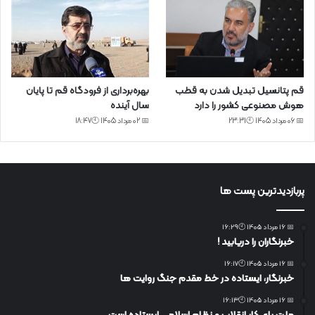
قم پتانسیل تبدیل شدن به قطب
بهره‌برداری از فرودگاه قم تا پایان
هوش مصنوعی کشور را دارد
سال آینده
📅 06 مرداد 1405 🕙23:31
📅 02 مرداد 1405 🕙18:47
پربازدیدترین پست ها
📅 16 مرداد 1405 🕙16:29
خبرنگاران را دریابید !
📅 16 مرداد 1405 🕙16:17
خبرنگار، ایستاده در خط مقدم جنگ روایت ها
📅 16 مرداد 1405 🕙16:13