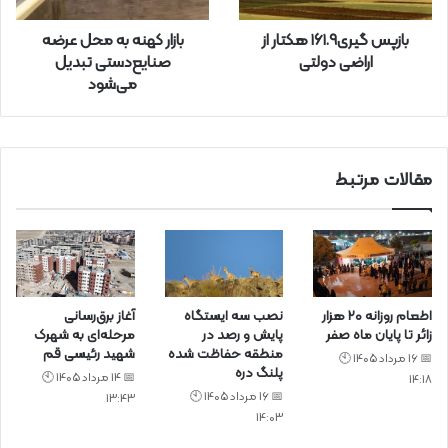
ا
ر
بازپس گیری۱۶۱.۹ هکتار از
بازار کهنه به محل عرضه
د
اراضی دولتی
صنایع‌دستی تبدیل
ک
می‌شود
ن
ی
د
مقالات مرتبط
اطعام روزانه ۲۰ هزار
نصب سه ایستگاه
آغاز برق‌رسانی
زائر تا پایان ماه صفر
پایش و رصد در
مرحله‌ای به شهرک
منطقه حفاظت شده
شهید رئیسی قم
📅 16 مرداد 1405 🕙
پلنگ دره
📅 14 مرداد 1405 🕙
14:18
📅 16 مرداد 1405 🕙
13:43
14:03