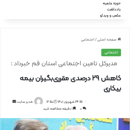
حوزه علمیه
یادداشت
عکس و ویدئو
صفحه اصلی
/
اجتماعی
اجتماعی
مدیرکل تامین اجتماعی استان قم خبرداد :
کاهش 29 درصدی مقرری‌بگیران بیمه
بیکاری
📅 24 شهریور 1401 🕙12:50
ا
مدیر سایت
0
1 دقیقه مطالعه کنید
ر
س
ا
ل