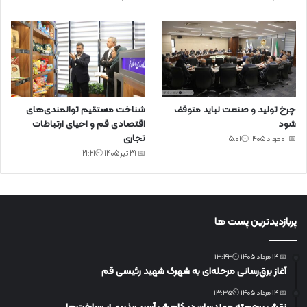
چرخ تولید و صنعت نباید متوقف
شناخت مستقیم توانمندی‌های
شود
اقتصادی قم و احیای ارتباطات
تجاری
📅 01 مرداد 1405 🕙15:01
📅 29 تیر 1405 🕙21:21
پربازدیدترین پست ها
📅 14 مرداد 1405 🕙13:43
آغاز برق‌رسانی مرحله‌ای به شهرک شهید رئیسی قم
📅 14 مرداد 1405 🕙13:35