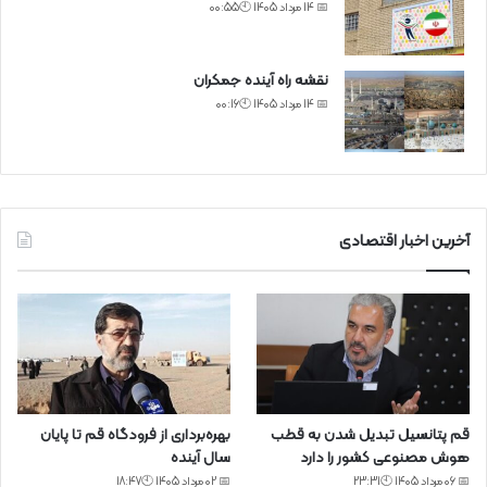
📅 14 مرداد 1405 🕙00:55
نقشه راه آینده جمکران
📅 14 مرداد 1405 🕙00:16
آخرین اخبار اقتصادی
قم پتانسیل تبدیل شدن به قطب
بهره‌برداری از فرودگاه قم تا پایان
هوش مصنوعی کشور را دارد
سال آینده
📅 06 مرداد 1405 🕙23:31
📅 02 مرداد 1405 🕙18:47