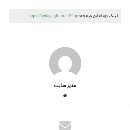
لینک کوتاه این صفحه:
https://nedayeghom.ir/29qo
مدیر سایت
سای
ت
اینتر
نتی