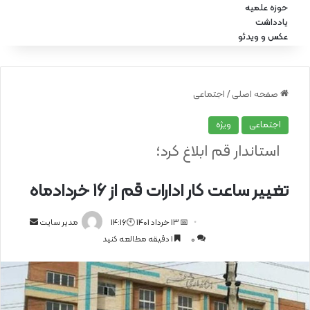
حوزه علمیه
یادداشت
عکس و ویدئو
صفحه اصلی
/
اجتماعی
اجتماعی
ویژه
استاندار قم ابلاغ کرد؛
تغییر ساعت کار ادارات قم از ۱۶ خردادماه
📅 13 خرداد 1401 🕙14:16
ا
مدیر سایت
0
1 دقیقه مطالعه کنید
ر
س
ا
ل
ا