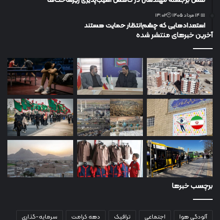
نقش برجسته مهندسان در کاهش آسیب‌پذیری زیرساخت‌ها
📅 14 مرداد 1405 🕙13:02
استعدادهایی که چشم‌انتظار حمایت هستند
آخرین خبرهای منتشر شده
برچسب خبرها
آلودگی هوا
اجتماعی
ترافیک
دهه کرامت
سرمایه-گذاری