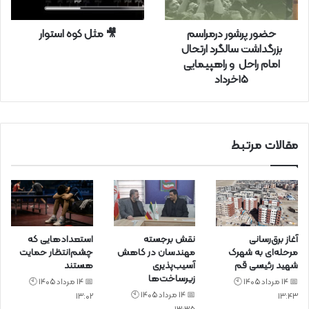
ا
ر
حضور پرشور درمراسم
🎥 مثل کوه استوار
د
بزرگداشت سالگرد ارتحال
ک
امام راحل و راهپیمایی
ن
۱۵خرداد
ی
د
مقالات مرتبط
آغاز برق‌رسانی
نقش برجسته
استعدادهایی که
مرحله‌ای به شهرک
مهندسان در کاهش
چشم‌انتظار حمایت
شهید رئیسی قم
آسیب‌پذیری
هستند
زیرساخت‌ها
📅 14 مرداد 1405 🕙
📅 14 مرداد 1405 🕙
📅 14 مرداد 1405 🕙
13:02
13:43