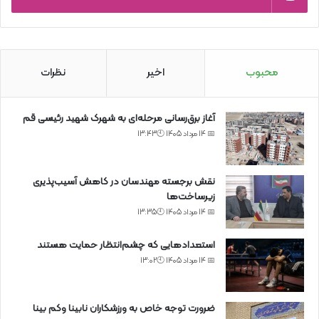
محبوب
اخیر
نظرات
آغاز برق‌رسانی مرحله‌ای به شهرک شهید رئیسی قم
📅 14 مرداد 1405 🕙13:43
نقش برجسته مهندسان در کاهش آسیب‌پذیری
زیرساخت‌ها
📅 14 مرداد 1405 🕙13:35
استعدادهایی که چشم‌انتظار حمایت هستند
📅 14 مرداد 1405 🕙13:02
ضرورت توجه خاص به ورزشکاران نابینا وکم بینا