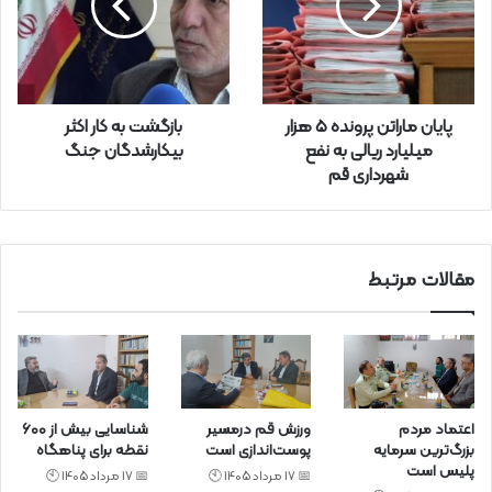
ر
ا
و
ا
ر
پایان ماراتن پرونده ۵ هزار
بازگشت به کار اکثر
د
میلیارد ریالی به نفع
بیکارشدگان جنگ
ک
شهرداری قم
ن
ی
د
مقالات مرتبط
اعتماد مردم
ورزش قم درمسیر
شناسایی بیش از ۶۰۰
بزرگ‌ترین سرمایه
پوست‌اندازی است
نقطه برای پناهگاه
پلیس است
📅 17 مرداد 1405 🕙
📅 17 مرداد 1405 🕙