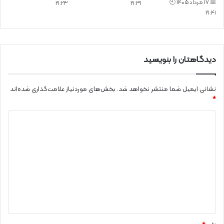
📅 17 مرداد 1405 🕙
21:23
21:31
21:41
دیدگاهتان را بنویسید
نشانی ایمیل شما منتشر نخواهد شد.
بخش‌های موردنیاز علامت‌گذاری شده‌اند
*
د
ی
د
گ
ا
ه
*