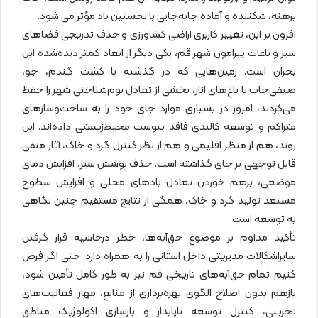
برهنه، شکننده و آماده جابه‌جایی با نخستین باد مؤثر می شود.
افزون بر این، تغییر کاربری اراضی کشاورزی و حذف تدریجی فضاهای
سبز و باغات پیرامون شهر قم، یکی دیگر از ابعاد کمتر دیده‌شده این
بحران است. زمین‌هایی که در گذشته با کشت گندم، جو،
صیفی‌جات یا باغ‌های انار، بخشی از تعادل بوم‌شناختی شهر را حفظ
می‌کردند، امروز در بسیاری موارد جای خود را به ساخت‌وسازهای
متراکم و توسعه کالبدی فاقد پیوست محیط‌زیستی داده‌اند. این
روند، هم از منظر اقلیمی و هم از نظر کنترل گرد و خاک، آثار منفی
قابل توجهی بر جای گذاشته است. حذف پوشش سبز، افزایش دمای
موضعی، برهم خوردن تعادل بادهای محلی و افزایش سطوح
مستعد تولید گرد و خاک، همگی از نتایج مستقیم چنین نگاهی
به توسعه است.
تأکید مداوم بر موضوع حق‌آبه‌ها، خطر درحاشیه قرار گرفتن
سایراشکالات مدیریتی داخل استانی را به همراه دارد. حتی اگر فرض
کنیم تمام حق‌آبه‌های تاریخی قم نیز به طور کامل تأمین شود،
بازهم بدون اصلاح الگوی بهره‌برداری از منابع، مهار فعالیت‌های
تخریبی، کنترل توسعه ناپایدار و بازسازی اکولوژیک مناطق