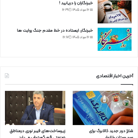
خبرنگاران را دریابید !
📅 16 مرداد 1405 🕙16:29
خبرنگار، ایستاده در خط مقدم جنگ روایت ها
📅 16 مرداد 1405 🕙16:17
آخرین اخبار اقتصادی
شارژ دور جدید کالابرگ برای
زیرساخت‌های فیبر نوری درمناطق
سرپرستان خانوار
صنعتی قم گسترش می‌یابد