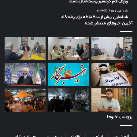
ورزش قم درمسیر پوست‌اندازی است
📅 17 مرداد 1405 🕙21:23
شناسایی بیش از ۶۰۰ نقطه برای پناهگاه
آخرین خبرهای منتشر شده
برچسب خبرها
آلودگی هوا
اجتماعی
ترافیک
دهه کرامت
سرمایه-گذاری