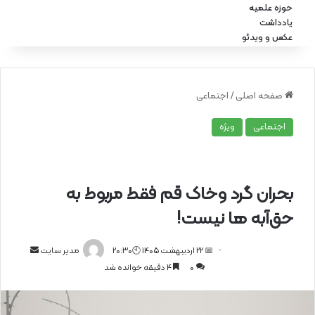
حوزه علمیه
یادداشت
عکس و ویدئو
صفحه اصلی
/
اجتماعی
اجتماعی
ویژه
بحران گرد وخاک قم فقط مربوط به
حق‌آبه ها نیست!
📅 22 اردیبهشت 1405 🕙20:30
ا
مدیر سایت
0
4 دقیقه خوانده شد
ر
س
ا