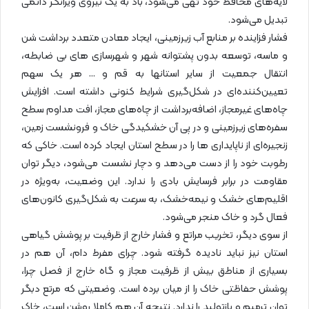
لایه‌های محافظ خود تهی می‌شود، باد به یک نیروی ویرانگر دائمی
تبدیل می‌شود.
فشار فزاینده بر منابع آب زیرزمینی، ایجاد معادن متعدد برداشت شن
و ماسه، توسعه بدون پشتوانه شهر و شهرسازی های بی ضابطه،
انتقال جمعیت از سایر استانها به قم و … هر یک سهم
تعیین‌کننده‌ای در شکل‌گیری شرایط کنونی داشته است. افزایش
چاه‌های غیرمجاز، اضافه‌برداشت از چاه‌های مجاز، افت مداوم سطح
سفره‌های زیرزمینی و در پی آن خشکیدگی خاک و فرونشست زمین،
زنجیره‌ای از ناپایداری ها را در سطح استان ایجاد کرده است. خاکی که
رطوبت خود را از دست می‌دهد و دچار نشست می‌شود، دیگر توان
مقاومت در برابر فرسایش بادی را ندارد. این وضعیت، به‌ویژه در
اقلیم‌های خشک و نیمه‌خشک، به سرعت به شکل‌گیری کانون‌های
فعال گرد و خاک منجر می‌شود.
از سوی دیگر، تخریب مراتع و فشار خارج از ظرفیت بر پوشش گیاهی
استان نیز نباید نادیده گرفته شود. چرا‌ی مفرط دام، آن هم در
بسیاری از مناطق بیش از ظرفیت مجاز و گاه خارج از فصل چرا،
پوشش حفاظتی خاک را از میان برده است. وضعیتی که مرتع دبگر
توان ترمیم و بازتولید را ندارد. نتیجه آن هم کاملا روشن است، خاک