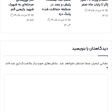
زائر تا پایان ماه صفر
پایش و رصد در
مرحله‌ای به شهرک
منطقه حفاظت شده
شهید رئیسی قم
📅 16 مرداد 1405 🕙
پلنگ دره
📅 14 مرداد 1405 🕙
14:18
📅 16 مرداد 1405 🕙
13:43
14:03
دیدگاهتان را بنویسید
نشانی ایمیل شما منتشر نخواهد شد.
بخش‌های موردنیاز علامت‌گذاری شده‌اند
*
د
ی
د
گ
ا