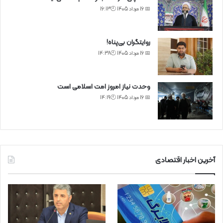
📅 16 مرداد 1405 🕙16:13
روایتگران بی‌پناه!
📅 16 مرداد 1405 🕙14:38
وحدت نیاز امروز امت اسلامی است
📅 16 مرداد 1405 🕙14:19
آخرین اخبار اقتصادی