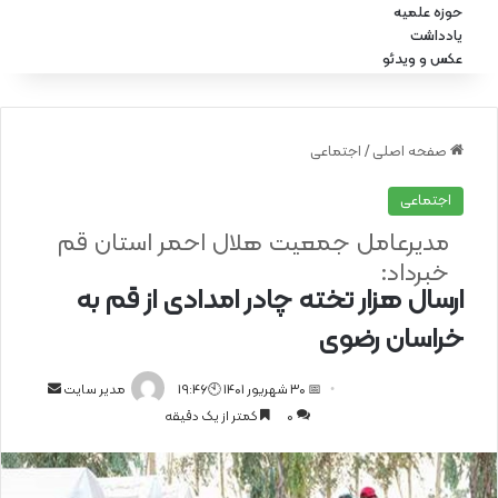
حوزه علمیه
یادداشت
عکس و ویدئو
صفحه اصلی
/
اجتماعی
اجتماعی
مدیرعامل جمعیت هلال احمر استان قم
خبرداد:
ارسال هزار تخته چادر امدادی از قم به
خراسان رضوی
📅 30 شهریور 1401 🕙19:46
ا
مدیر سایت
0
کمتر از یک دقیقه
ر
س
ا
ل