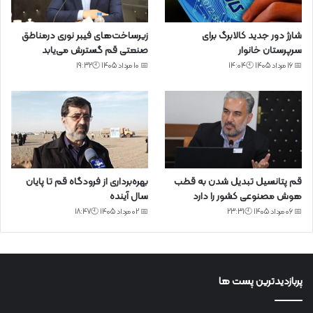
شارژ دور جدید کالابرگ برای
زیرساخت‌های فیبر نوری درمناطق
سرپرستان خانوار
صنعتی قم گسترش می‌یابد
📅 16 مرداد 1405 🕙14:04
📅 10 مرداد 1405 🕙19:32
قم پتانسیل تبدیل شدن به قطب
بهره‌برداری از فرودگاه قم تا پایان
هوش مصنوعی کشور را دارد
سال آینده
📅 06 مرداد 1405 🕙23:31
📅 02 مرداد 1405 🕙18:47
پربازدیدترین پست ها