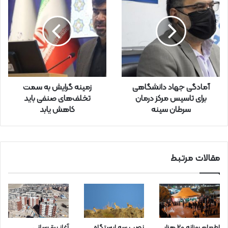
خ
و
د
ر
ا
و
ا
ر
آمادگی جهاد دانشگاهی
زمینه گرایش به سمت
د
برای تاسیس مرکز درمان
تخلف‌های صنفی باید
ک
سرطان سینه
کاهش یابد
ن
ی
د
مقالات مرتبط
اطعام روزانه ۲۰ هزار
نصب سه ایستگاه
آغاز برق‌رسانی