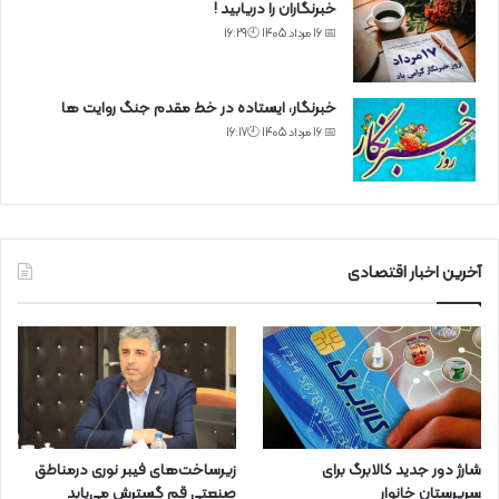
خبرنگاران را دریابید !
📅 16 مرداد 1405 🕙16:29
خبرنگار، ایستاده در خط مقدم جنگ روایت ها
📅 16 مرداد 1405 🕙16:17
آخرین اخبار اقتصادی
شارژ دور جدید کالابرگ برای
زیرساخت‌های فیبر نوری درمناطق
سرپرستان خانوار
صنعتی قم گسترش می‌یابد