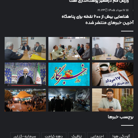
ورزش قم درمسیر پوست‌اندازی است
📅 17 مرداد 1405 🕙21:23
شناسایی بیش از ۶۰۰ نقطه برای پناهگاه
آخرین خبرهای منتشر شده
برچسب خبرها
آلودگی هوا
اجتماعی
ترافیک
دهه کرامت
سرمایه-گذاری