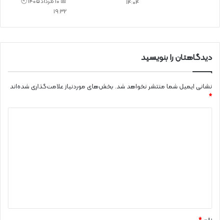
📅 10 مرداد 1405 🕙
14:04
19:32
دیدگاهتان را بنویسید
نشانی ایمیل شما منتشر نخواهد شد.
بخش‌های موردنیاز علامت‌گذاری شده‌اند
*
د
ی
د
گ
ا
ه
*