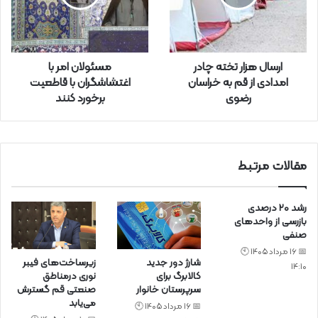
ا
و
ا
ر
ارسال هزار تخته چادر
مسئولان امر با
د
امدادی از قم به خراسان
اغتشاشگران با قاطعیت
ک
رضوی
برخورد کنند
ن
ی
د
مقالات مرتبط
رشد ۲۰ درصدی
بازرسی‌ از واحد‌های
صنفی
📅 16 مرداد 1405 🕙
شارژ دور جدید
زیرساخت‌های فیبر
14:10
کالابرگ برای
نوری درمناطق
سرپرستان خانوار
صنعتی قم گسترش
می‌یابد
📅 16 مرداد 1405 🕙