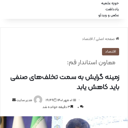
حوزه علمیه
یادداشت
عکس و ویدئو
صفحه اصلی
/
اقتصاد
اقتصاد
معاون استاندار قم:
زمینه گرایش به سمت تخلف‌های صنفی
باید کاهش یابد
📅 01 مهر 1401 🕙19:49
ا
مدیر سایت
0
3 دقیقه خوانده شد
ر
س
ا
ل