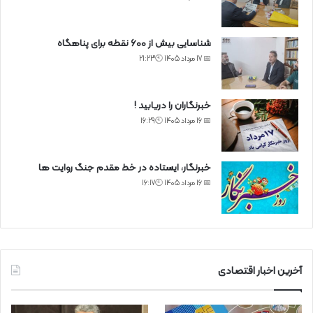
شناسایی بیش از ۶۰۰ نقطه برای پناهگاه
📅 17 مرداد 1405 🕙21:23
خبرنگاران را دریابید !
📅 16 مرداد 1405 🕙16:29
خبرنگار، ایستاده در خط مقدم جنگ روایت ها
📅 16 مرداد 1405 🕙16:17
آخرین اخبار اقتصادی