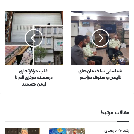
م
ی
ل
خ
و
د
ر
ا
و
ا
ر
شناسایی ساختمان‌های
اغلب مراکزتجاری
د
ناایمن و صنوف مزاحم
درهسته مرکزی قم نا
ک
ایمن هستند
ن
ی
د
مقالات مرتبط
رشد ۲۰ درصدی