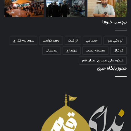
برچسب خبرها
آلودگی هوا
اجتماعی
ترافیک
دهه کرامت
سرمایه-گذاری
فوتبال
محیط-زیست
مرغداری
پردیسان
کنگره ملی شهدای استان قم
مجوز پایگاه خبری