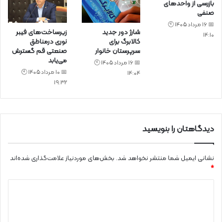
بازرسی‌ از واحد‌های
صنفی
📅 16 مرداد 1405 🕙
شارژ دور جدید
زیرساخت‌های فیبر
14:10
کالابرگ برای
نوری درمناطق
سرپرستان خانوار
صنعتی قم گسترش
می‌یابد
📅 16 مرداد 1405 🕙
📅 10 مرداد 1405 🕙
14:04
19:32
دیدگاهتان را بنویسید
نشانی ایمیل شما منتشر نخواهد شد.
بخش‌های موردنیاز علامت‌گذاری شده‌اند
*
د
ی
د