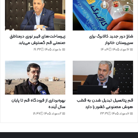
شارژ دور جدید کالابرگ برای
زیرساخت‌های فیبر نوری درمناطق
سرپرستان خانوار
صنعتی قم گسترش می‌یابد
📅 16 مرداد 1405 🕙14:04
📅 10 مرداد 1405 🕙19:32
قم پتانسیل تبدیل شدن به قطب
بهره‌برداری از فرودگاه قم تا پایان
هوش مصنوعی کشور را دارد
سال آینده
📅 06 مرداد 1405 🕙23:31
📅 02 مرداد 1405 🕙18:47