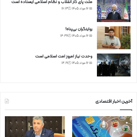
ملت پای کار انقلاب و نظام اسلامی ایستاده است
📅 16 مرداد 1405 🕙16:13
روایتگران بی‌پناه!
📅 16 مرداد 1405 🕙14:38
وحدت نیاز امروز امت اسلامی است
📅 16 مرداد 1405 🕙14:19
آخرین اخبار اقتصادی