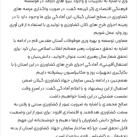
وی با اشاره به تجربیات و وجود نیرو های کارآمد در موسسه
فرهنگی اقتصادی زائر کریمه گفت: در صورت واگذاری عرصه های
کشاورزی در سطح استان گیلان، این آمادگی برای ما وجود دارد تا در
زمینه اجرای طرح های کلان کشاورزی و تولیدی با استفاده از فن آوری
روز وارد عمل شویم.
معاون توسعه و بهره ‌وری موقوفات آستان مقدس قم در ادامه با
اشاره به تحقق دستورات رهبر معظم انقلاب اسلامی بیان کرد: برای
تحقق شعار سال رهبری تحت عنوان «تولید، دانش‌بنیان و
اشتغال‌آفرینی»، آمادگی اجرای طرح های کشاورزی در این استان را با
بکارگیری تجهیزات روز و مکانیزاسیون پیشرفته داریم.
همچنین در ادامه رئیس سازمان جهادکشاورزی گیلان ضمن
استقبال از این پیشنهاد و با اعلام آمادگی گفت: در اسرع وقت
نشست مشترکی در این راستا خواهیم داشت.
صالح محمدی با اشاره به ضرورت عبور از کشاورزی سنتی و رفتن به
سمت کشاورزی هدفمند و اقتصادی افزود: برای عبور از این وضعیت
باید سطح دانش کشاورزان را ارتقا دهیم و خوشبختانه این مهم
قابل تحقق است چرا که ساختار سازمان جهاد کشاورزی استان از بدنه
تحقیقاتی و کارشناسی قوی برخوردار است.