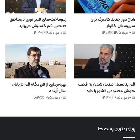
شارژ دور جدید کالابرگ برای
زیرساخت‌های فیبر نوری درمناطق
سرپرستان خانوار
صنعتی قم گسترش می‌یابد
📅 16 مرداد 1405 🕙14:04
📅 10 مرداد 1405 🕙19:32
قم پتانسیل تبدیل شدن به قطب
بهره‌برداری از فرودگاه قم تا پایان
هوش مصنوعی کشور را دارد
سال آینده
📅 06 مرداد 1405 🕙23:31
📅 02 مرداد 1405 🕙18:47
پربازدیدترین پست ها