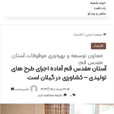
حوزه علمیه
یادداشت
عکس و ویدئو
صفحه اصلی
/
اقتصاد
اقتصاد
معاون توسعه و بهره‌وری موقوفات آستان
مقدس قم:
آستان مقدس قم آماده اجرای طرح های
تولیدی – کشاورزی در گیلان است
📅 27 مرداد 1401 🕙22:13
ا
مدیر سایت
0
1 دقیقه مطالعه کنید
ر
س
ا
ل