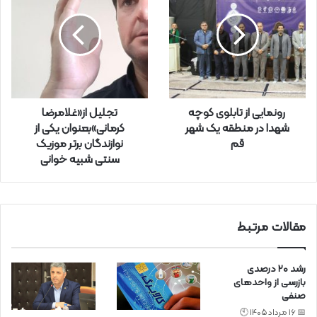
و
د
ر
ا
و
ا
ر
رونمایی از تابلوی کوچه
تجلیل از«غلامرضا
د
شهدا در منطقه یک شهر
کرمانی»بعنوان یکی از
ک
قم
نوازندگان برتر موزیک
ن
سنتی شبیه خوانی
ی
د
مقالات مرتبط
رشد ۲۰ درصدی
بازرسی‌ از واحد‌های
صنفی
📅 16 مرداد 1405 🕙