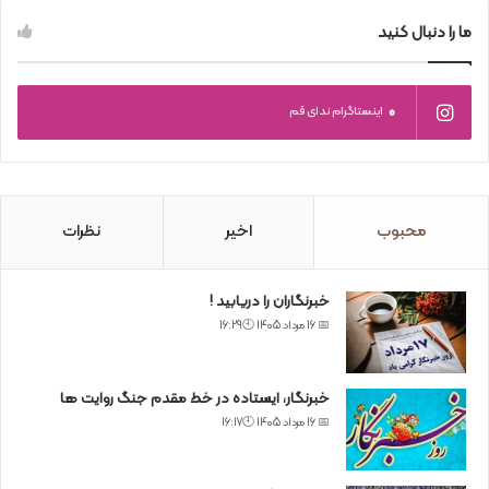
ما را دنبال کنید
0
اینستاگرام ندای قم
محبوب
اخیر
نظرات
خبرنگاران را دریابید !
📅 16 مرداد 1405 🕙16:29
خبرنگار، ایستاده در خط مقدم جنگ روایت ها
📅 16 مرداد 1405 🕙16:17