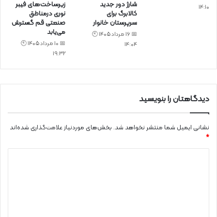
شارژ دور جدید
زیرساخت‌های فیبر
14:10
کالابرگ برای
نوری درمناطق
سرپرستان خانوار
صنعتی قم گسترش
می‌یابد
📅 16 مرداد 1405 🕙
📅 10 مرداد 1405 🕙
14:04
19:32
دیدگاهتان را بنویسید
نشانی ایمیل شما منتشر نخواهد شد.
بخش‌های موردنیاز علامت‌گذاری شده‌اند
*
د
ی
د
گ
ا