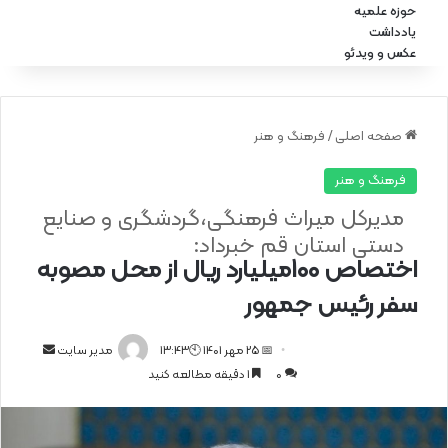
حوزه علمیه
یادداشت
عکس و ویدئو
صفحه اصلی
/
فرهنگ و هنر
فرهنگ و هنر
مدیرکل میراث فرهنگی،گردشگری و صنایع
دستی استان قم خبرداد:
اختصاص 100میلیارد ریال از محل مصوبه
سفر رئیس جمهور
📅 25 مهر 1401 🕙13:43
ا
مدیر سایت
0
1 دقیقه مطالعه کنید
ر
س
ا
ل