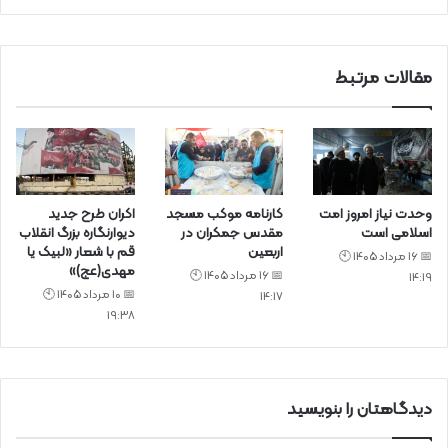
ی
د
مقالات مرتبط
وحدت نیاز امروز امت
کارنامه موکب مسجد
اکران طرح جدید
اسلامی است
مقدس جمکران در
دیوارنگاره بزرگ انقلاب
اربعین
قم با شعار «لبیک یا
📅 16 مرداد 1405 🕙
مهدی(عج)»
📅 16 مرداد 1405 🕙
14:19
📅 10 مرداد 1405 🕙
14:17
19:38
دیدگاهتان را بنویسید