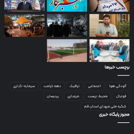
برچسب خبرها
آلودگی هوا
اجتماعی
ترافیک
دهه کرامت
سرمایه-گذاری
فوتبال
محیط-زیست
مرغداری
پردیسان
کنگره ملی شهدای استان قم
مجوز پایگاه خبری