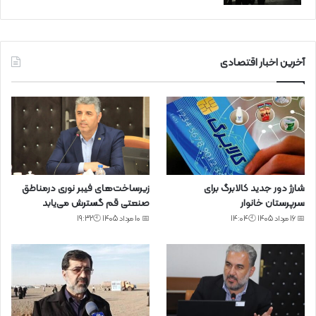
آخرین اخبار اقتصادی
شارژ دور جدید کالابرگ برای
زیرساخت‌های فیبر نوری درمناطق
سرپرستان خانوار
صنعتی قم گسترش می‌یابد
📅 16 مرداد 1405 🕙14:04
📅 10 مرداد 1405 🕙19:32