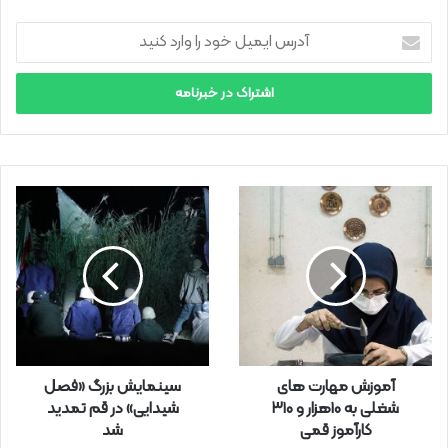
آ
د
ر
س
ا
ی
م
ی
ل
خ
و
د
ر
ا
و
ا
ر
آموزش مهارت های
سینمایش بزرگ «فصل
د
شغلی به 10هزار و ۳۱۰
شیدایی» در قم تمدید
ک
کارآموز قمی
شد
ن