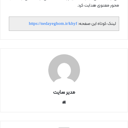
محور معنوی هدایت کرد.
لینک کوتاه این صفحه:
https://nedayeghom.ir/khyf
مدیر سایت
سای
ت
اینتر
نتی