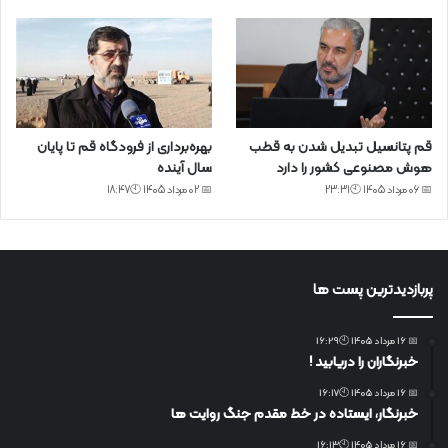
قم پتانسیل تبدیل شدن به قطب
بهره‌برداری از فرودگاه قم تا پایان
هوش مصنوعی کشور را دارد
سال آینده
📅 06 مرداد 1405 🕙23:31
📅 02 مرداد 1405 🕙18:47
پربازدیدترین پست ها
📅 16 مرداد 1405 🕙16:29
خبرنگاران را دریابید !
📅 16 مرداد 1405 🕙16:17
خبرنگار، ایستاده در خط مقدم جنگ روایت ها
📅 16 مرداد 1405 🕙16:13