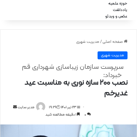
حوزه علمیه
یادداشت
عکس و ویدئو
صفحه اصلی
/
مدیریت شهری
مدیریت شهری
سرپرست سازمان زیباسازی شهرداری قم
خبرداد:
نصب ۲۰۰ سازه نوری به مناسبت عید
غدیرخم
📅 23 تیر 1401 🕙19:29
ا
مدیر سایت
0
1 دقیقه مطالعه کنید
ر
س
ا
ل