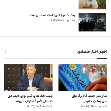
وحدت نیاز امروز امت اسلامی است
📅 16 مرداد 1405 🕙14:19
آخرین اخبار اقتصادی
شارژ دور جدید کالابرگ برای
زیرساخت‌های فیبر نوری درمناطق
سرپرستان خانوار
صنعتی قم گسترش می‌یابد
📅 16 مرداد 1405 🕙14:04
📅 10 مرداد 1405 🕙19:32