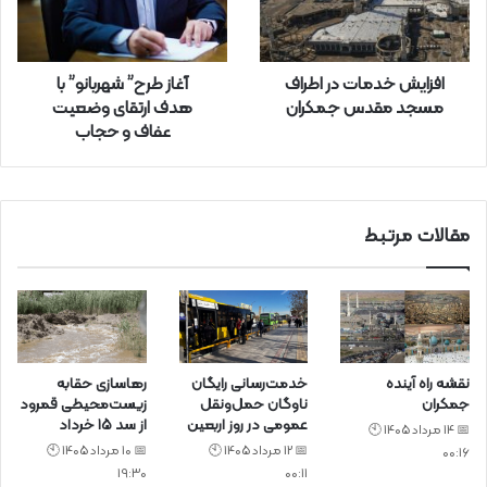
و
ا
ر
افزایش خدمات در اطراف
آغاز طرح” شهربانو” با
د
مسجد مقدس جمکران
هدف ارتقای وضعیت
ک
عفاف و حجاب
ن
ی
د
مقالات مرتبط
نقشه راه آینده
خدمت‌رسانی رایگان
رهاسازی حقابه
جمکران
ناوگان حمل‌ونقل
زیست‌محیطی قمرود
عمومی در روز اربعین
از سد ۱۵ خرداد
📅 14 مرداد 1405 🕙
📅 12 مرداد 1405 🕙
📅 10 مرداد 1405 🕙
00:16
19:30
00:11