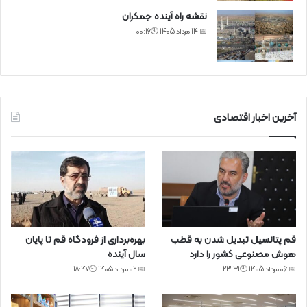
نقشه راه آینده جمکران
📅 14 مرداد 1405 🕙00:16
آخرین اخبار اقتصادی
قم پتانسیل تبدیل شدن به قطب
بهره‌برداری از فرودگاه قم تا پایان
هوش مصنوعی کشور را دارد
سال آینده
📅 06 مرداد 1405 🕙23:31
📅 02 مرداد 1405 🕙18:47