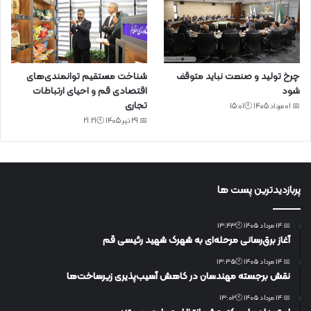
چرخ تولید و صنعت نباید متوقف
شناخت مستقیم توانمندی‌های
شود
اقتصادی قم و احیای ارتباطات
تجاری
📅 01 مرداد 1405 🕙15:01
📅 29 تیر 1405 🕙21:21
پربازدیدترین پست ها
📅 14 مرداد 1405 🕙13:43
آغاز برق‌رسانی مرحله‌ای به شهرک شهید رئیسی قم
📅 14 مرداد 1405 🕙13:35
نقش برجسته مهندسان در کاهش آسیب‌پذیری زیرساخت‌ها
📅 14 مرداد 1405 🕙13:02