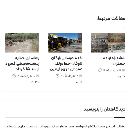
د
مقالات مرتبط
نقشه راه آینده
خدمت‌رسانی رایگان
رهاسازی حقابه
جمکران
ناوگان حمل‌ونقل
زیست‌محیطی قمرود
عمومی در روز اربعین
از سد ۱۵ خرداد
📅 14 مرداد 1405 🕙
📅 12 مرداد 1405 🕙
📅 10 مرداد 1405 🕙
00:16
19:30
00:11
دیدگاهتان را بنویسید
نشانی ایمیل شما منتشر نخواهد شد.
بخش‌های موردنیاز علامت‌گذاری شده‌اند