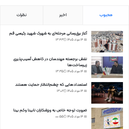
محبوب
اخیر
نظرات
آغاز برق‌رسانی مرحله‌ای به شهرک شهید رئیسی قم
📅 14 مرداد 1405 🕙13:43
نقش برجسته مهندسان در کاهش آسیب‌پذیری
زیرساخت‌ها
📅 14 مرداد 1405 🕙13:35
استعدادهایی که چشم‌انتظار حمایت هستند
📅 14 مرداد 1405 🕙13:02
ضرورت توجه خاص به ورزشکاران نابینا وکم بینا
📅 14 مرداد 1405 🕙00:55