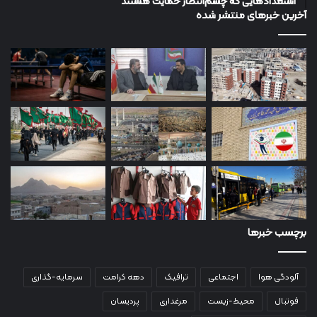
استعدادهایی که چشم‌انتظار حمایت هستند
آخرین خبرهای منتشر شده
برچسب خبرها
آلودگی هوا
اجتماعی
ترافیک
دهه کرامت
سرمایه-گذاری
فوتبال
محیط-زیست
مرغداری
پردیسان