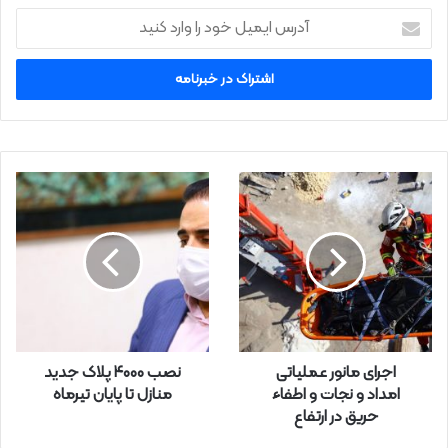
آ
د
ر
س
ا
ی
م
ی
ل
خ
و
د
ر
ا
و
ا
ر
اجرای مانور عملیاتی
نصب ۴۰۰۰ پلاک جدید
د
امداد و نجات و اطفاء
منازل تا پایان تیرماه
ک
حریق در ارتفاع
ن
ی