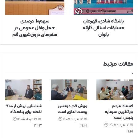
و
ا
ر
باشگاه شادی، قهرمان
سهم۱۰ درصدی
د
مسابقات استانی کاراته
حمل‌ونقل عمومی در
ک
بانوان
سفرهای درون‌شهری قم
ن
ی
د
مقالات مرتبط
اعتماد مردم
ورزش قم درمسیر
شناسایی بیش از ۶۰۰
بزرگ‌ترین سرمایه
پوست‌اندازی است
نقطه برای پناهگاه
پلیس است
📅 17 مرداد 1405 🕙
📅 17 مرداد 1405 🕙
📅 17 مرداد 1405 🕙
21:23
21:31
21:41