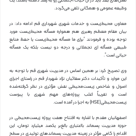
نسل‌های بعد باید در آن حیات اجتماعی رو به رشد داشته باشند، یک
وظیفه عمومی و همگانی تلقی می‌گردد.
معاون محیط‌زیست و خدمات شهری شهرداری قم ادامه داد: در
بیان مقام معظم رهبری هم همواره مسأله محیط‌زیست مورد
توجه بوده و فرمودند “برای ما مسأله محیط‌زیست یا حفظ منابع
طبیعی مسأله ای تجملاتی و درجه دو نیست بلکه یک مسأله
حیاتی است”.
وی تصریح کرد: بر همین اساس در مدیریت شهری قم با توجه به
این موارد و تأکیدات دکتر سقائیان نژاد شهردار قم در راستای اجرای
اصول و شاخص زیست‌محیطی نقش مؤثری در نظر گرفته‌شده
است و تقریباً اغلب پروژه‌های مهم شهری با پیوست
زیست‌محیطی(HSE) به اجرا در آمده است.
اصفهانیان مقدم با اشاره به افتتاح هفت پروژه زیست‌محیطی در
حوزه مدیریت پسماند بااعتباری بالغ‌بر یکصد میلیارد تومان، این
اقدام را گامی مؤثر در زمینه مدیریت پسماندهای تولیدی در سطح