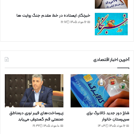
خبرنگار، ایستاده در خط مقدم جنگ روایت ها
📅 16 مرداد 1405 🕙16:17
آخرین اخبار اقتصادی
شارژ دور جدید کالابرگ برای
زیرساخت‌های فیبر نوری درمناطق
سرپرستان خانوار
صنعتی قم گسترش می‌یابد
📅 16 مرداد 1405 🕙14:04
📅 10 مرداد 1405 🕙19:32