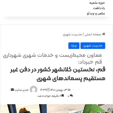
حوزه علمیه
یادداشت
عکس و ویدئو
صفحه اصلی
/
مدیریت شهری
مدیریت شهری
ویژه
معاون محیط‌زیست و خدمات شهری شهرداری
قم خبرداد:
قم، نخستین کلانشهر کشور در دفن غیر
مستقیم پسماندهای شهری
📅 03 بهمن 1401 🕙21:37
ا
مدیر سایت
0
2 دقیقه خوانده شد
ر
س
ا