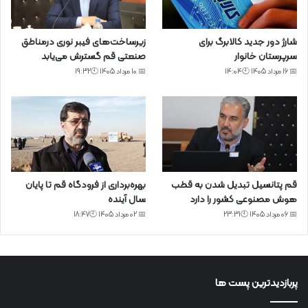
شارژ دور جدید کالابرگ برای
زیرساخت‌های فیبر نوری درمناطق
سرپرستان خانوار
صنعتی قم گسترش می‌یابد
📅 16 مرداد 1405 🕙14:04
📅 10 مرداد 1405 🕙19:32
قم پتانسیل تبدیل شدن به قطب
بهره‌برداری از فرودگاه قم تا پایان
هوش مصنوعی کشور را دارد
سال آینده
📅 06 مرداد 1405 🕙23:31
📅 02 مرداد 1405 🕙18:47
پربازدیدترین پست ها