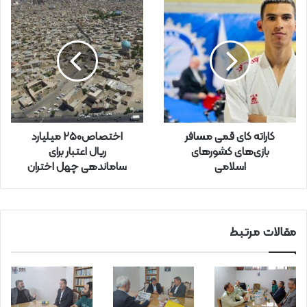
ل
خ
و
د
ر
ا
و
ا
ر
کاراته کای قمی مسافر
اختصاص۲۵۰ میلیارد
د
بازی‌های کشور‌های
ریال اعتبار برای
ک
اسلامی
ساماندهی چهل اختران
ن
ی
د
مقالات مرتبط