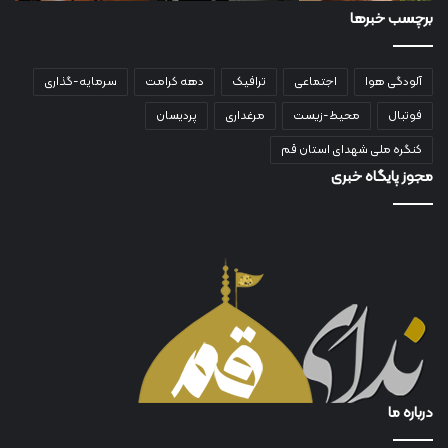
برچسب خبرها
آلودگی هوا
اجتماعی
ترافیک
دهه کرامت
سرمایه-گذاری
فوتبال
محیط-زیست
مرغداری
پردیسان
کنگره ملی شهدای استان قم
مجوز پایگاه خبری
درباره ما