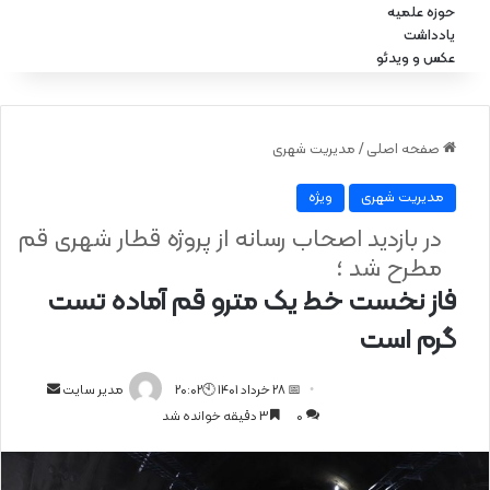
حوزه علمیه
یادداشت
عکس و ویدئو
صفحه اصلی
/
مدیریت شهری
مدیریت شهری
ویژه
در بازدید اصحاب رسانه از پروژه قطار شهری قم
مطرح شد ؛
فاز نخست خط یک مترو قم آماده تست
گرم است
📅 28 خرداد 1401 🕙20:02
ا
مدیر سایت
0
3 دقیقه خوانده شد
ر
س
ا