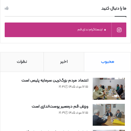
ما را دنبال کنید
0
اینستاگرام ندای قم
محبوب
اخیر
نظرات
اعتماد مردم بزرگ‌ترین سرمایه پلیس است
📅 17 مرداد 1405 🕙21:41
ورزش قم درمسیر پوست‌اندازی است
📅 17 مرداد 1405 🕙21:31