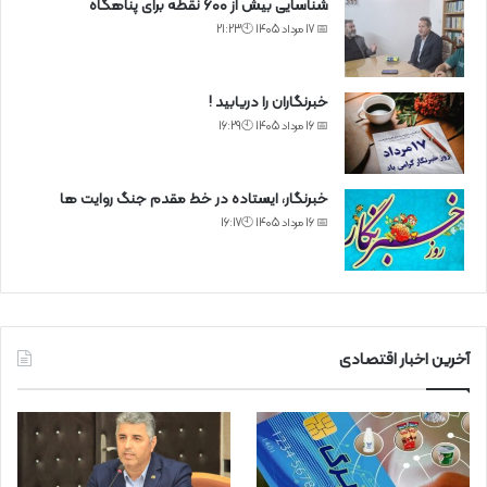
شناسایی بیش از ۶۰۰ نقطه برای پناهگاه
📅 17 مرداد 1405 🕙21:23
خبرنگاران را دریابید !
📅 16 مرداد 1405 🕙16:29
خبرنگار، ایستاده در خط مقدم جنگ روایت ها
📅 16 مرداد 1405 🕙16:17
آخرین اخبار اقتصادی