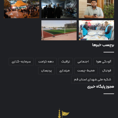
برچسب خبرها
آلودگی هوا
اجتماعی
ترافیک
دهه کرامت
سرمایه-گذاری
فوتبال
محیط-زیست
مرغداری
پردیسان
کنگره ملی شهدای استان قم
مجوز پایگاه خبری