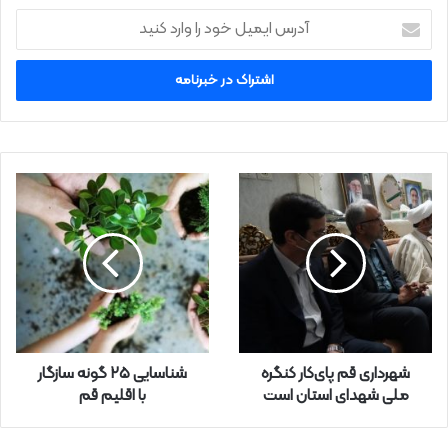
آ
د
ر
س
ا
ی
م
ی
ل
خ
و
د
ر
ا
و
ا
ر
شهرداری قم پای‌کار کنگره
شناسایی ۲۵ گونه سازگار
د
ملی شهدای استان است
با اقلیم قم
ک
ن
ی