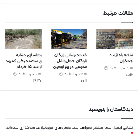
د
مقالات مرتبط
نقشه راه آینده
خدمت‌رسانی رایگان
رهاسازی حقابه
جمکران
ناوگان حمل‌ونقل
زیست‌محیطی قمرود
عمومی در روز اربعین
از سد ۱۵ خرداد
📅 14 مرداد 1405 🕙
📅 12 مرداد 1405 🕙
📅 10 مرداد 1405 🕙
00:16
19:30
00:11
دیدگاهتان را بنویسید
نشانی ایمیل شما منتشر نخواهد شد.
بخش‌های موردنیاز علامت‌گذاری شده‌اند
*