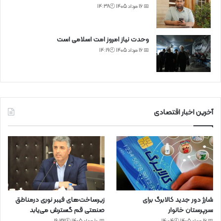
📅 16 مرداد 1405 🕙14:38
وحدت نیاز امروز امت اسلامی است
📅 16 مرداد 1405 🕙14:19
آخرین اخبار اقتصادی
شارژ دور جدید کالابرگ برای
زیرساخت‌های فیبر نوری درمناطق
سرپرستان خانوار
صنعتی قم گسترش می‌یابد