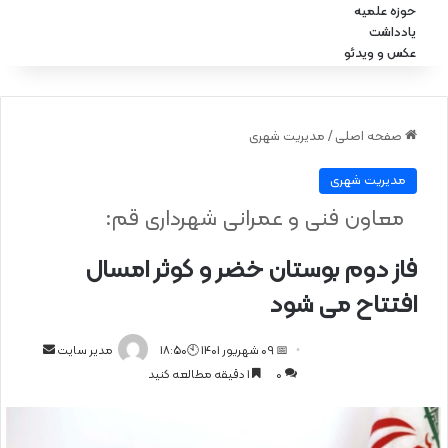
حوزه علمیه
یادداشت
عکس و ویدئو
صفحه اصلی
/
مدیریت شهری
مدیریت شهری
معاون فنی و عمرانی شهرداری قم:
فاز دوم بوستان خضر و کوثر امسال
افتتاح می شود
📅 09 شهریور 1401 🕙18:50
ا
مدیر سایت
0
1 دقیقه مطالعه کنید
ر
س
ا
ل