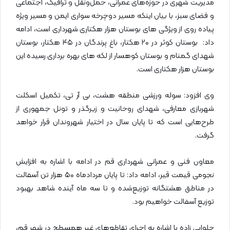
مدیریت شهری در حوزه‌های عمرانی، حمل‌ونقل و ترافیک، اجتماعی
و فضای سبز، با بیان اینکه مسیر دوچرخه سواری ایمن و مسیر ویژه
پیاده روی از ویژگی های بوستان هزار هکتاری شهرداری است، ادامه
داد: بوستان کوثر در ۲۰ هکتار، باغ پرندگان در ۴۵ هکتار، بوستان
شهدای گمنام و بوستان کوهسار از لکه های بهره برداری رسیده این
بوستان هزار هکتاری است.
وی افزود: سوله ورزشی منطقه هشت، بی آر تی، تکمیل اسکلت
شهربازی معارفی، شهدای روحانیت و زیرگذر و تونل جمهوری از
طرح‌هایی است که تا پایان سال در اختیار شهروندان قرار خواهد
گرفت.
معاون فنی و عمرانی شهرداری قم در ادامه با اشاره به افزایش
نجومی قیمت قیر، ادامه داد: تا پایان مردادماه ۵۰ هزار تن آسفالت
در مناطق هشتگانه توزیع‌شده و تا سه ماه آینده شاهد بهبود
توزیع آسفالت خواهیم بود.
حلوایی زاده با اشاره به اجرای تقاطع‌های غیر همسطح در شهر قم،