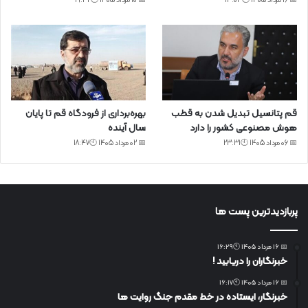
📅 16 مرداد 1405 🕙14:04
📅 10 مرداد 1405 🕙19:32
قم پتانسیل تبدیل شدن به قطب
بهره‌برداری از فرودگاه قم تا پایان
هوش مصنوعی کشور را دارد
سال آینده
📅 06 مرداد 1405 🕙23:31
📅 02 مرداد 1405 🕙18:47
پربازدیدترین پست ها
📅 16 مرداد 1405 🕙16:29
خبرنگاران را دریابید !
📅 16 مرداد 1405 🕙16:17
خبرنگار، ایستاده در خط مقدم جنگ روایت ها