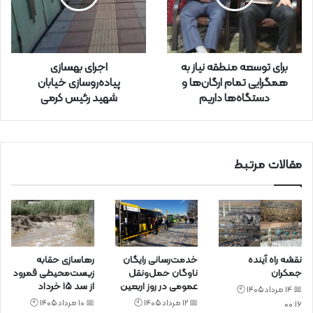
ا
و
ا
ر
برای توسعه منطقه نیاز به
اجرای بهسازی
د
همگرایی تمام ارگان‌ها و
پیاده‌روسازی خیابان
ک
دستگاه‌ها داریم
شهید رئیس کرمی
ن
ی
د
مقالات مرتبط
نقشه راه آینده
خدمت‌رسانی رایگان
رهاسازی حقابه
جمکران
ناوگان حمل‌ونقل
زیست‌محیطی قمرود
عمومی در روز اربعین
از سد ۱۵ خرداد
📅 14 مرداد 1405 🕙
📅 12 مرداد 1405 🕙
📅 10 مرداد 1405 🕙
00:16