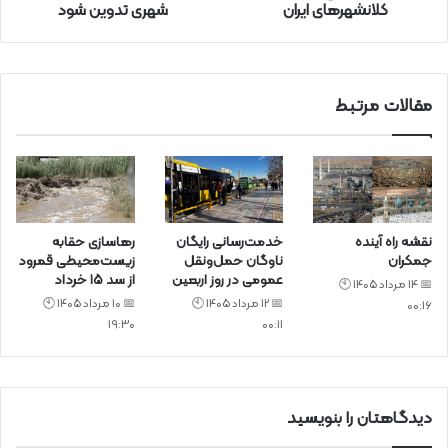
کلانشهرهای ایران
شهری تدوین شود
ن
ی
د
مقالات مرتبط
نقشه راه آینده
خدمت‌رسانی رایگان
رهاسازی حقابه
جمکران
ناوگان حمل‌ونقل
زیست‌محیطی قمرود
عمومی در روز اربعین
از سد ۱۵ خرداد
📅 14 مرداد 1405 🕙
📅 12 مرداد 1405 🕙
📅 10 مرداد 1405 🕙
00:16
19:30
00:11
دیدگاهتان را بنویسید