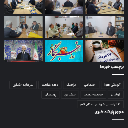
برچسب خبرها
آلودگی هوا
اجتماعی
ترافیک
دهه کرامت
سرمایه-گذاری
فوتبال
محیط-زیست
مرغداری
پردیسان
کنگره ملی شهدای استان قم
مجوز پایگاه خبری