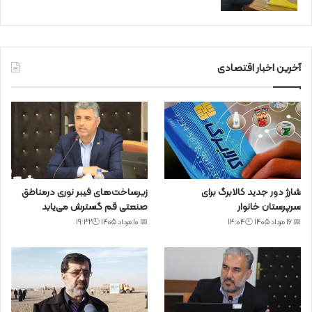
آخرین اخبار اقتصادی
شارژ دور جدید کالابرگ برای
زیرساخت‌های فیبر نوری درمناطق
سرپرستان خانوار
صنعتی قم گسترش می‌یابد
📅 16 مرداد 1405 🕙14:04
📅 10 مرداد 1405 🕙19:32