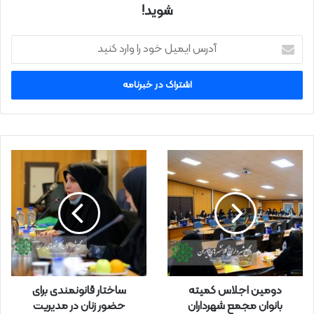
شوید!
آ
د
ر
س
ا
ی
م
ی
ل
خ
و
د
ر
ا
و
ا
ر
دومین اجلاس کمیته
ساختار قانونمندی برای
د
بانوان مجمع شهرداران
حضور زنان در مدیریت
ک