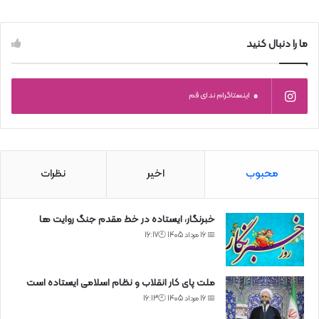
ما را دنبال کنید
0
اینستاگرام ندای قم
محبوب
اخیر
نظرات
خبرنگار، ایستاده در خط مقدم جنگ روایت ها
📅 16 مرداد 1405 🕙16:17
ملت پای کار انقلاب و نظام اسلامی ایستاده است
📅 16 مرداد 1405 🕙16:13