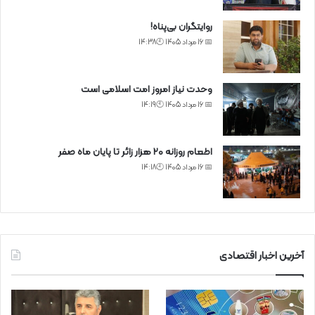
روایتگران بی‌پناه!
📅 16 مرداد 1405 🕙14:38
وحدت نیاز امروز امت اسلامی است
📅 16 مرداد 1405 🕙14:19
اطعام روزانه ۲۰ هزار زائر تا پایان ماه صفر
📅 16 مرداد 1405 🕙14:18
آخرین اخبار اقتصادی