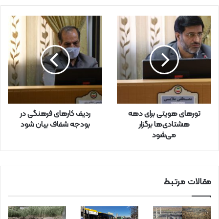
م
ی
ل
خ
و
د
ر
ا
و
ا
ر
تورهای هویتی برای دهه
ردیف کارهای فرهنگی در
د
هشتادی‌ها برگزار
بودجه شفاف بیان شود
ک
می‌شود
ن
ی
د
مقالات مرتبط