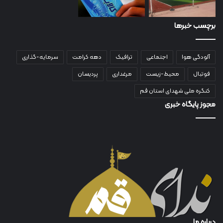
برچسب خبرها
آلودگی هوا
اجتماعی
ترافیک
دهه کرامت
سرمایه-گذاری
فوتبال
محیط-زیست
مرغداری
پردیسان
کنگره ملی شهدای استان قم
مجوز پایگاه خبری
درباره ما