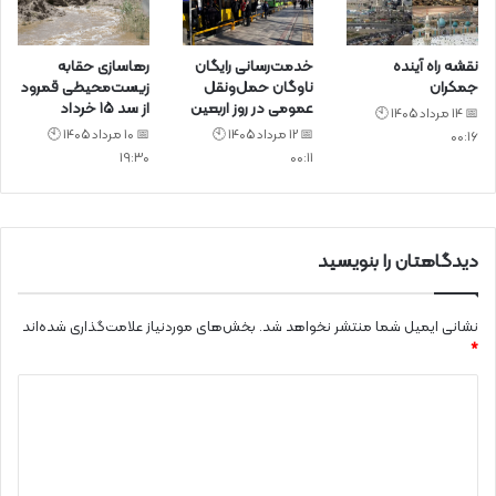
نقشه راه آینده
خدمت‌رسانی رایگان
رهاسازی حقابه
جمکران
ناوگان حمل‌ونقل
زیست‌محیطی قمرود
عمومی در روز اربعین
از سد ۱۵ خرداد
📅 14 مرداد 1405 🕙
📅 12 مرداد 1405 🕙
📅 10 مرداد 1405 🕙
00:16
19:30
00:11
دیدگاهتان را بنویسید
نشانی ایمیل شما منتشر نخواهد شد.
بخش‌های موردنیاز علامت‌گذاری شده‌اند
*
د
ی
د
گ