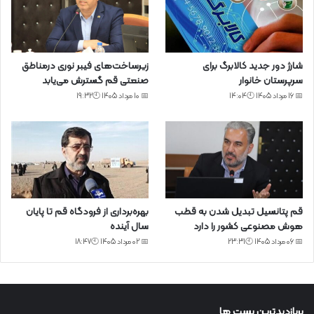
شارژ دور جدید کالابرگ برای
زیرساخت‌های فیبر نوری درمناطق
سرپرستان خانوار
صنعتی قم گسترش می‌یابد
📅 16 مرداد 1405 🕙14:04
📅 10 مرداد 1405 🕙19:32
قم پتانسیل تبدیل شدن به قطب
بهره‌برداری از فرودگاه قم تا پایان
هوش مصنوعی کشور را دارد
سال آینده
📅 06 مرداد 1405 🕙23:31
📅 02 مرداد 1405 🕙18:47
پربازدیدترین پست ها