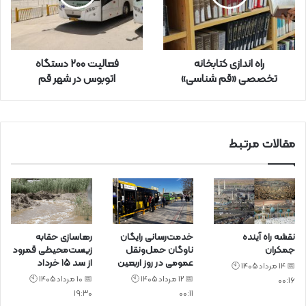
ا
و
ا
ر
راه اندازی کتابخانه
فعالیت 200 دستگاه
د
تخصصی «قم شناسی»
اتوبوس در شهر قم
ک
ن
ی
د
مقالات مرتبط
نقشه راه آینده
خدمت‌رسانی رایگان
رهاسازی حقابه
جمکران
ناوگان حمل‌ونقل
زیست‌محیطی قمرود
عمومی در روز اربعین
از سد ۱۵ خرداد
📅 14 مرداد 1405 🕙
📅 12 مرداد 1405 🕙
📅 10 مرداد 1405 🕙
00:16
19:30
00:11