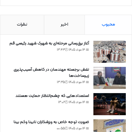
محبوب
اخیر
نظرات
آغاز برق‌رسانی مرحله‌ای به شهرک شهید رئیسی قم
📅 14 مرداد 1405 🕙13:43
نقش برجسته مهندسان در کاهش آسیب‌پذیری
زیرساخت‌ها
📅 14 مرداد 1405 🕙13:35
استعدادهایی که چشم‌انتظار حمایت هستند
📅 14 مرداد 1405 🕙13:02
ضرورت توجه خاص به ورزشکاران نابینا وکم بینا
📅 14 مرداد 1405 🕙00:55