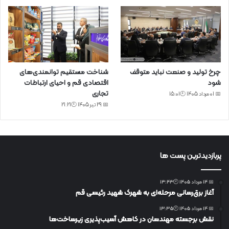
چرخ تولید و صنعت نباید متوقف
شناخت مستقیم توانمندی‌های
شود
اقتصادی قم و احیای ارتباطات
تجاری
📅 01 مرداد 1405 🕙15:01
📅 29 تیر 1405 🕙21:21
پربازدیدترین پست ها
📅 14 مرداد 1405 🕙13:43
آغاز برق‌رسانی مرحله‌ای به شهرک شهید رئیسی قم
📅 14 مرداد 1405 🕙13:35
نقش برجسته مهندسان در کاهش آسیب‌پذیری زیرساخت‌ها