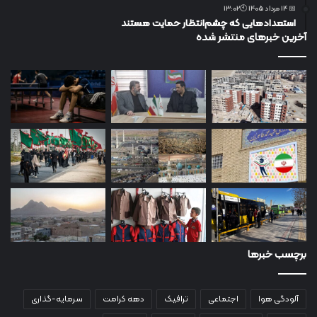
📅 14 مرداد 1405 🕙13:02
استعدادهایی که چشم‌انتظار حمایت هستند
آخرین خبرهای منتشر شده
برچسب خبرها
آلودگی هوا
اجتماعی
ترافیک
دهه کرامت
سرمایه-گذاری