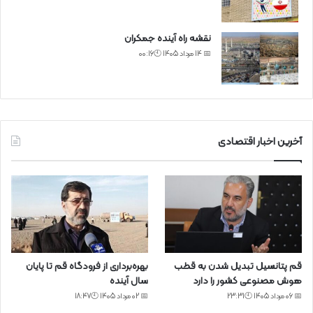
نقشه راه آینده جمکران
📅 14 مرداد 1405 🕙00:16
آخرین اخبار اقتصادی
قم پتانسیل تبدیل شدن به قطب
بهره‌برداری از فرودگاه قم تا پایان
هوش مصنوعی کشور را دارد
سال آینده
📅 06 مرداد 1405 🕙23:31
📅 02 مرداد 1405 🕙18:47