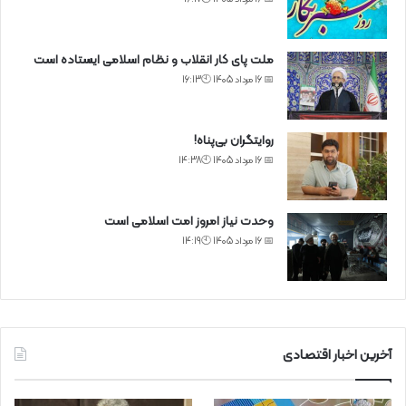
ملت پای کار انقلاب و نظام اسلامی ایستاده است
📅 16 مرداد 1405 🕙16:13
روایتگران بی‌پناه!
📅 16 مرداد 1405 🕙14:38
وحدت نیاز امروز امت اسلامی است
📅 16 مرداد 1405 🕙14:19
آخرین اخبار اقتصادی