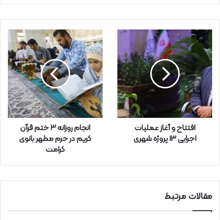
ی
م
ی
ل
خ
و
د
ر
ا
و
ا
ر
افتتاح و آغاز عملیات
انجام روزانه ۳ ختم قرآن
د
اجرایی 13 پروژه شهری
کریم در حرم مطهر بانوی
ک
کرامت
ن
ی
د
مقالات مرتبط