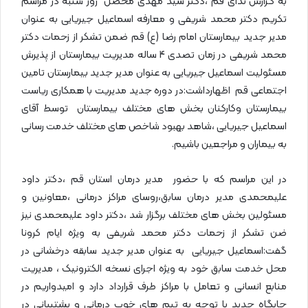
به گزارش ندای قم ،دکتر سید مهدی محصل روز شنبه در مراسم
تکریم دکتر محمد شریفی و معارفه اسماعیل جیریایی به عنوان
مدیر جدید بیمارستان امام رضا (ع) قم ضمن تشکر از زحمات دکتر
محمد شریفی در زمان تصدی 4 ساله مدیریت بیمارستان از پذیرش
مسئولیت اسماعیل جیریایی به عنوان مدیر جدید بیمارستان تامین
اجتماعی قم اظهارداشت:در دوره جدید مدیریت با همکاری ریاست
بیمارستان وکارکنان بخش های مختلف بیمارستان توسط آقای
اسماعیل جیریایی ،شاهد بهبود شاخص های مختلف خدمت رسانی
به بیماران و مراجعین باشیم.
در این مراسم که با حضور مدیر درمان استان قم ،دکتر داود
علیمحمدی مدیر درمان سابق،روسای مراکز درمانی ،معاونین و
مسئولین بخش های مختلف برگزار شد ،دکتر داود علیمحمدی نیز
ضن تشکر از زحمات دکتر محمد شریفی به ویژه ایام کرونا
گفت:اسماعیل جیریایی به عنوان مدیر جدید سابقه درخشانی در
محل خدمت سابق خود به ویژه اجرای نسخه الکترونیک ، مدیریت
منابع انسانی و تعامل با مراکز طرف قرارداد دارد و امیدواریم در
جایگاه جدید با توجه به تیم های خوب درمانی و پشتیبانی در