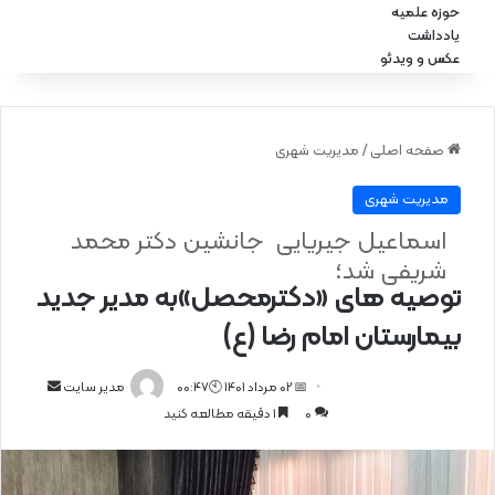
حوزه علمیه
یادداشت
عکس و ویدئو
صفحه اصلی
/
مدیریت شهری
مدیریت شهری
اسماعیل جیریایی جانشین دکتر محمد
شریفی شد؛
توصیه های «دکترمحصل»به مدیر جدید
بیمارستان امام رضا (ع)
📅 02 مرداد 1401 🕙00:47
ا
مدیر سایت
0
1 دقیقه مطالعه کنید
ر
س
ا
ل