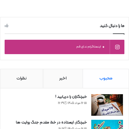
ما را دنبال کنید
0
اینستاگرام ندای قم
محبوب
اخیر
نظرات
خبرنگاران را دریابید !
📅 16 مرداد 1405 🕙16:29
خبرنگار، ایستاده در خط مقدم جنگ روایت ها
📅 16 مرداد 1405 🕙16:17