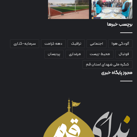
برچسب خبرها
آلودگی هوا
اجتماعی
ترافیک
دهه کرامت
سرمایه-گذاری
فوتبال
محیط-زیست
مرغداری
پردیسان
کنگره ملی شهدای استان قم
مجوز پایگاه خبری