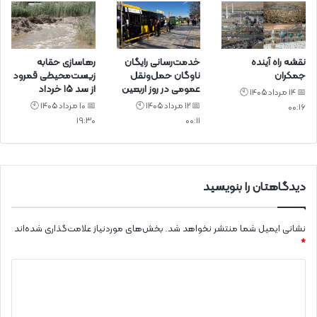
نقشه راه آینده
خدمت‌رسانی رایگان
رهاسازی حقابه
جمکران
ناوگان حمل‌ونقل
زیست‌محیطی قمرود
عمومی در روز اربعین
از سد ۱۵ خرداد
📅 14 مرداد 1405 🕙
📅 12 مرداد 1405 🕙
📅 10 مرداد 1405 🕙
00:16
19:30
00:11
دیدگاهتان را بنویسید
نشانی ایمیل شما منتشر نخواهد شد.
بخش‌های موردنیاز علامت‌گذاری شده‌اند
*
د
ی
د