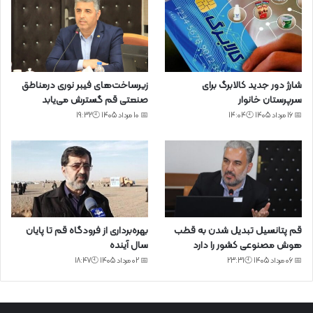
شارژ دور جدید کالابرگ برای
زیرساخت‌های فیبر نوری درمناطق
سرپرستان خانوار
صنعتی قم گسترش می‌یابد
📅 16 مرداد 1405 🕙14:04
📅 10 مرداد 1405 🕙19:32
قم پتانسیل تبدیل شدن به قطب
بهره‌برداری از فرودگاه قم تا پایان
هوش مصنوعی کشور را دارد
سال آینده
📅 06 مرداد 1405 🕙23:31
📅 02 مرداد 1405 🕙18:47