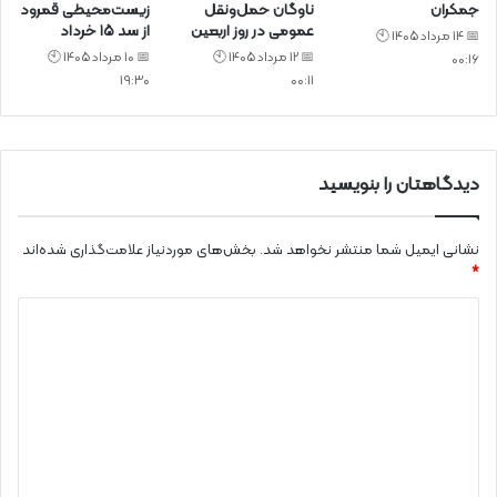
جمکران
ناوگان حمل‌ونقل
زیست‌محیطی قمرود
عمومی در روز اربعین
از سد ۱۵ خرداد
📅 14 مرداد 1405 🕙
📅 12 مرداد 1405 🕙
📅 10 مرداد 1405 🕙
00:16
19:30
00:11
دیدگاهتان را بنویسید
نشانی ایمیل شما منتشر نخواهد شد.
بخش‌های موردنیاز علامت‌گذاری شده‌اند
*
د
ی
د
گ
ا
ه