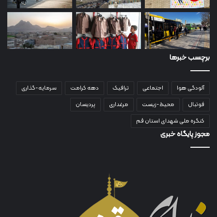
برچسب خبرها
آلودگی هوا
اجتماعی
ترافیک
دهه کرامت
سرمایه-گذاری
فوتبال
محیط-زیست
مرغداری
پردیسان
کنگره ملی شهدای استان قم
مجوز پایگاه خبری