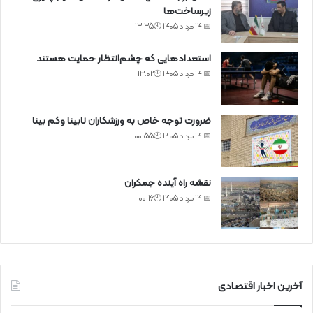
زیرساخت‌ها
📅 14 مرداد 1405 🕙13:35
استعدادهایی که چشم‌انتظار حمایت هستند
📅 14 مرداد 1405 🕙13:02
ضرورت توجه خاص به ورزشکاران نابینا وکم بینا
📅 14 مرداد 1405 🕙00:55
نقشه راه آینده جمکران
📅 14 مرداد 1405 🕙00:16
آخرین اخبار اقتصادی