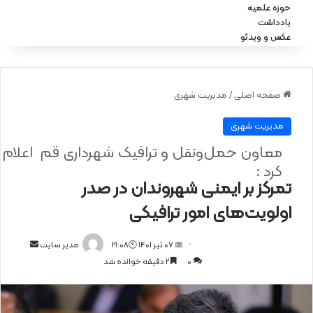
حوزه علمیه
یادداشت
عکس و ویدئو
صفحه اصلی
/
مدیریت شهری
مدیریت شهری
معاون حمل‌ونقل و ترافیک شهرداری قم اعلام
کرد :
تمرکز بر ایمنی شهروندان در صدر
اولویت‌های امور ترافیکی
📅 07 تیر 1401 🕙21:08
ا
مدیر سایت
0
2 دقیقه خوانده شد
ر
س
ا
ل