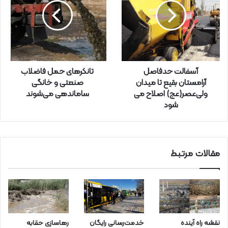
د
ر
ا
و
ا
ر
آسفالت حدفاصل
تانکرهای حمل فاضلاب
د
آرامستان بقیع تا میدان
صنعتی و خانگی
ک
ولی‌عصر(عج) اصلاح می
ساماندهی می‌شوند
ن
شود
ی
د
مقالات مرتبط
نقشه راه آینده
خدمت‌رسانی رایگان
رهاسازی حقابه