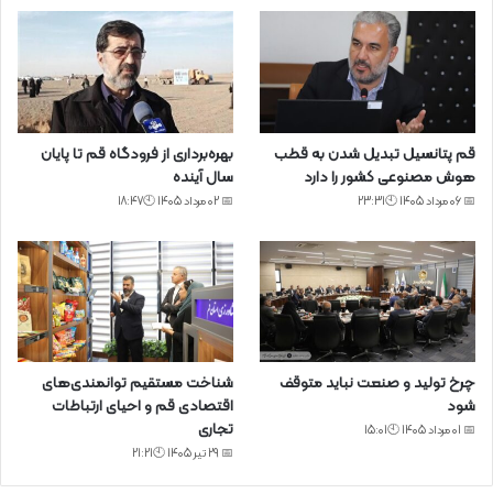
قم پتانسیل تبدیل شدن به قطب
بهره‌برداری از فرودگاه قم تا پایان
هوش مصنوعی کشور را دارد
سال آینده
📅 06 مرداد 1405 🕙23:31
📅 02 مرداد 1405 🕙18:47
چرخ تولید و صنعت نباید متوقف
شناخت مستقیم توانمندی‌های
شود
اقتصادی قم و احیای ارتباطات
تجاری
📅 01 مرداد 1405 🕙15:01
📅 29 تیر 1405 🕙21:21