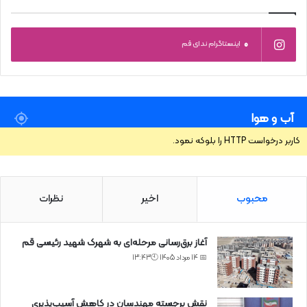
0
اینستاگرام ندای قم
آب و هوا
کاربر درخواست HTTP را بلوکه نمود.
محبوب
اخیر
نظرات
آغاز برق‌رسانی مرحله‌ای به شهرک شهید رئیسی قم
📅 14 مرداد 1405 🕙13:43
نقش برجسته مهندسان در کاهش آسیب‌پذیری