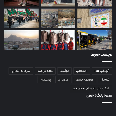
برچسب خبرها
آلودگی هوا
اجتماعی
ترافیک
دهه کرامت
سرمایه-گذاری
فوتبال
محیط-زیست
مرغداری
پردیسان
کنگره ملی شهدای استان قم
مجوز پایگاه خبری