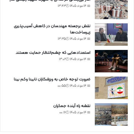
📅 14 مرداد 1405 🕙13:43
نقش برجسته مهندسان در کاهش آسیب‌پذیری
زیرساخت‌ها
📅 14 مرداد 1405 🕙13:35
استعدادهایی که چشم‌انتظار حمایت هستند
📅 14 مرداد 1405 🕙13:02
ضرورت توجه خاص به ورزشکاران نابینا وکم بینا
📅 14 مرداد 1405 🕙00:55
نقشه راه آینده جمکران
📅 14 مرداد 1405 🕙00:16