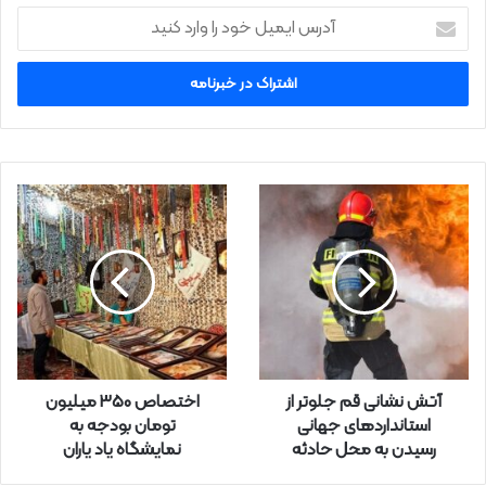
آ
د
ر
س
ا
ی
م
ی
ل
خ
و
د
ر
ا
و
ا
ر
آتش نشانی قم جلوتر از
اختصاص 350 میلیون
د
استانداردهای جهانی
تومان بودجه به
ک
رسیدن به محل حادثه
نمایشگاه یاد‌ یاران
ن
ی