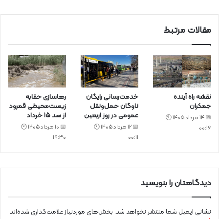
د
مقالات مرتبط
نقشه راه آینده
خدمت‌رسانی رایگان
رهاسازی حقابه
جمکران
ناوگان حمل‌ونقل
زیست‌محیطی قمرود
عمومی در روز اربعین
از سد ۱۵ خرداد
📅 14 مرداد 1405 🕙
📅 12 مرداد 1405 🕙
📅 10 مرداد 1405 🕙
00:16
19:30
00:11
دیدگاهتان را بنویسید
نشانی ایمیل شما منتشر نخواهد شد.
بخش‌های موردنیاز علامت‌گذاری شده‌اند