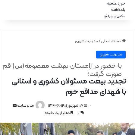
حوزه علمیه
یادداشت
عکس و ویدئو
صفحه اصلی
/
مدیریت شهری
مدیریت شهری
با حضور در آرامستان بهشت معصومه(س) قم
صورت گرفت؛
تجدید بیعت مسئولان کشوری و استانی
با شهدای مدافع حرم
📅 07 شهریور 1401 🕙13:43
ا
مدیر سایت
0
کمتر از یک دقیقه
ر
س
ا
ل