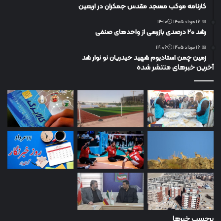
کارنامه موکب مسجد مقدس جمکران در اربعین
📅 16 مرداد 1405 🕙14:10
رشد ۲۰ درصدی بازرسی‌ از واحد‌های صنفی
📅 16 مرداد 1405 🕙14:06
زمین چمن استادیوم شهید حیدریان نو نوار شد
آخرین خبرهای منتشر شده
برچسب خبرها