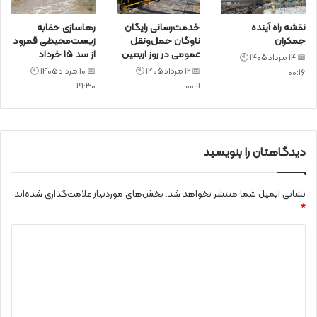
نقشه راه آینده
خدمت‌رسانی رایگان
رهاسازی حقابه
جمکران
ناوگان حمل‌ونقل
زیست‌محیطی قمرود
عمومی در روز اربعین
از سد ۱۵ خرداد
📅 14 مرداد 1405 🕙
📅 12 مرداد 1405 🕙
📅 10 مرداد 1405 🕙
00:16
19:30
00:11
دیدگاهتان را بنویسید
نشانی ایمیل شما منتشر نخواهد شد.
بخش‌های موردنیاز علامت‌گذاری شده‌اند
*
د
ی
د
گ