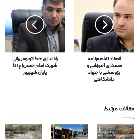
ل
خ
و
د
ر
ا
و
ا
ر
انعقاد تفاهم‌نامه‌
راه‌اندازی خط اتوبوس‌رانی
د
همکاری آموزشی و
شهرک امام حسن(ع) تا
ک
پژوهشی با جهاد
پایان شهریور
ن
دانشگاهی
ی
د
مقالات مرتبط