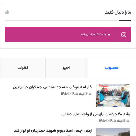
ما را دنبال کنید
0
اینستاگرام ندای قم
محبوب
اخیر
نظرات
کارنامه موکب مسجد مقدس جمکران در اربعین
📅 16 مرداد 1405 🕙14:17
رشد ۲۰ درصدی بازرسی‌ از واحد‌های صنفی
📅 16 مرداد 1405 🕙14:10
زمین چمن استادیوم شهید حیدریان نو نوار شد