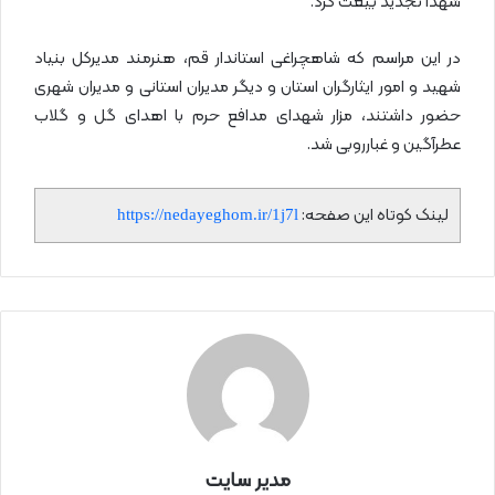
شهدا تجدید بیعت کرد.
در این مراسم که شاهچراغی استاندار قم، هنرمند مدیرکل بنیاد
شهید و امور ایثارگران استان و دیگر مدیران استانی و مدیران شهری
حضور داشتند، مزار شهدای مدافع حرم با اهدای گل و گلاب
عطرآگین و غبارروبی شد.
لینک کوتاه این صفحه:
https://nedayeghom.ir/1j7l
مدیر سایت