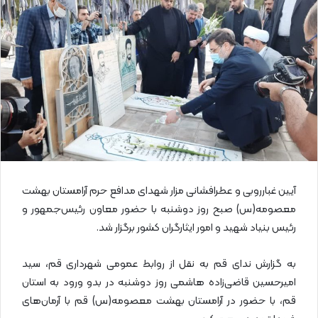
ا
ی
م
ی
ل
آیین غبارروبی و عطرافشانی مزار شهدای مدافع حرم آرامستان بهشت
معصومه(س) صبح روز دوشنبه با حضور معاون رئیس‌جمهور و
رئیس بنیاد شهید و امور ایثارگران کشور برگزار شد.
به گزارش ندای قم به نقل از روابط عمومی شهرداری قم، سید
امیرحسین قاضی‌زاده هاشمی روز دوشنبه در بدو ورود به استان
قم، با حضور در آرامستان بهشت معصومه(س) قم با آرمان‌های