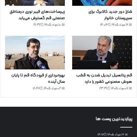
شارژ دور جدید کالابرگ برای
زیرساخت‌های فیبر نوری درمناطق
سرپرستان خانوار
صنعتی قم گسترش می‌یابد
📅 16 مرداد 1405 🕙14:04
📅 10 مرداد 1405 🕙19:32
قم پتانسیل تبدیل شدن به قطب
بهره‌برداری از فرودگاه قم تا پایان
هوش مصنوعی کشور را دارد
سال آینده
📅 06 مرداد 1405 🕙23:31
📅 02 مرداد 1405 🕙18:47
پربازدیدترین پست ها
📅 16 مرداد 1405 🕙14:17