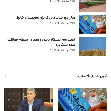
📅 16 مرداد 1405 🕙14:06
شارژ دور جدید کالابرگ برای سرپرستان خانوار
📅 16 مرداد 1405 🕙14:04
نصب سه ایستگاه پایش و رصد در منطقه حفاظت
شده پلنگ دره
📅 16 مرداد 1405 🕙14:03
آخرین اخبار اقتصادی