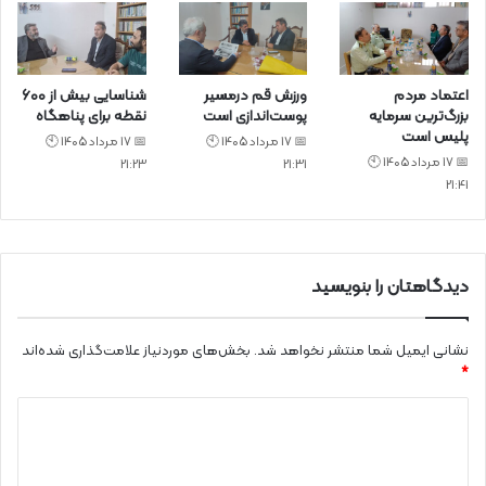
اعتماد مردم
ورزش قم درمسیر
شناسایی بیش از ۶۰۰
بزرگ‌ترین سرمایه
پوست‌اندازی است
نقطه برای پناهگاه
پلیس است
📅 17 مرداد 1405 🕙
📅 17 مرداد 1405 🕙
📅 17 مرداد 1405 🕙
21:23
21:31
21:41
دیدگاهتان را بنویسید
نشانی ایمیل شما منتشر نخواهد شد.
بخش‌های موردنیاز علامت‌گذاری شده‌اند
*
د
ی
د