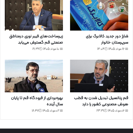
شارژ دور جدید کالابرگ برای
زیرساخت‌های فیبر نوری درمناطق
سرپرستان خانوار
صنعتی قم گسترش می‌یابد
📅 16 مرداد 1405 🕙14:04
📅 10 مرداد 1405 🕙19:32
قم پتانسیل تبدیل شدن به قطب
بهره‌برداری از فرودگاه قم تا پایان
هوش مصنوعی کشور را دارد
سال آینده
📅 06 مرداد 1405 🕙23:31
📅 02 مرداد 1405 🕙18:47