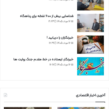
شناسایی بیش از ۶۰۰ نقطه برای پناهگاه
📅 17 مرداد 1405 🕙21:23
خبرنگاران را دریابید !
📅 16 مرداد 1405 🕙16:29
خبرنگار، ایستاده در خط مقدم جنگ روایت ها
📅 16 مرداد 1405 🕙16:17
آخرین اخبار اقتصادی