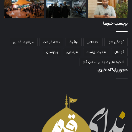
برچسب خبرها
آلودگی هوا
اجتماعی
ترافیک
دهه کرامت
سرمایه-گذاری
فوتبال
محیط-زیست
مرغداری
پردیسان
کنگره ملی شهدای استان قم
مجوز پایگاه خبری