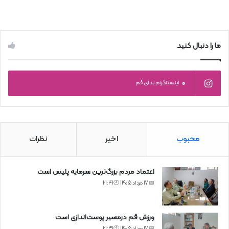
ما را دنبال کنید
0
اینستاگرام ندای قم
محبوب
اخیر
نظرات
اعتماد مردم بزرگ‌ترین سرمایه پلیس است
📅 17 مرداد 1405 🕙21:41
ورزش قم درمسیر پوست‌اندازی است
📅 17 مرداد 1405 🕙21:31