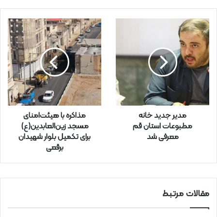
م
ی
ل
خ
و
د
ر
ا
و
ا
ر
مدیر جدید خانه
مذاکره با هیئت‌امنای
د
مطبوعات استان قم
مسجد زین‌العابدین(ع)
ک
معرفی شد
برای تکمیل بلوار شهیدان
ن
برقعی
ی
د
مقالات مرتبط