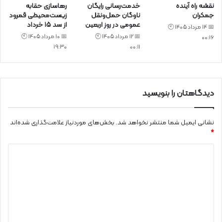
نقشه راه آینده
خدمت‌رسانی رایگان
رهاسازی حقابه
جمکران
ناوگان حمل‌ونقل
زیست‌محیطی قمرود
عمومی در روز اربعین
از سد ۱۵ خرداد
📅 14 مرداد 1405 🕙
📅 12 مرداد 1405 🕙
📅 10 مرداد 1405 🕙
00:16
19:30
00:11
دیدگاهتان را بنویسید
نشانی ایمیل شما منتشر نخواهد شد.
بخش‌های موردنیاز علامت‌گذاری شده‌اند
*
د
ی
د
گ
ا