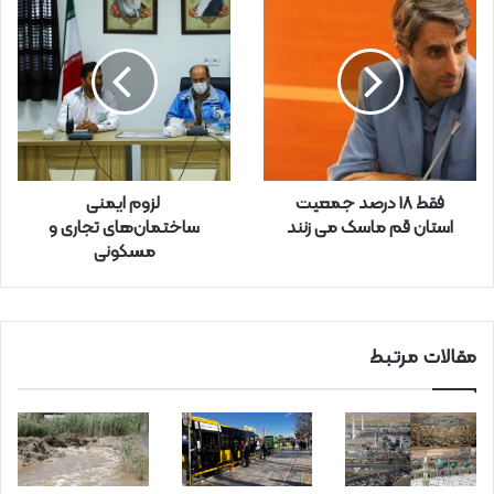
خ
و
د
ر
ا
و
ا
ر
فقط 18 درصد جمعیت
لزوم ایمنی
د
استان قم ماسک می زنند
ساختمان‌های تجاری و
ک
مسکونی
ن
ی
د
مقالات مرتبط