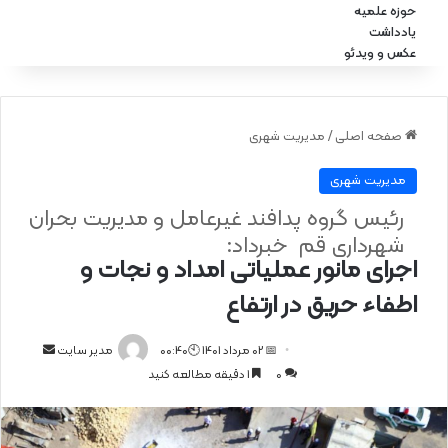
حوزه علمیه
یادداشت
عکس و ویدئو
صفحه اصلی
/
مدیریت شهری
مدیریت شهری
رئیس گروه پدافند غیرعامل و مدیریت بحران
شهرداری قم خبرداد:
اجرای مانور عملیاتی امداد و نجات و
اطفاء حریق در ارتفاع
📅 02 مرداد 1401 🕙00:40
ا
مدیر سایت
0
1 دقیقه مطالعه کنید
ر
س
ا
ل