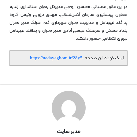
در این مانور عملیاتی محسن اروجی مدیرکل بحران استانداری، زندیه
معاون پیشگیری سازمان آتش‌نشانی، مهدی برزویی رئیس گروه
پدافند غیرعامل و مدیریت بحران شهرداری قم، سرلک مدیر بحران
بنیاد مسکن و سرهنگ عیسی آبادی مدیر بحران و پدافند غیرعامل
نیروی انتظامی حضور داشتند.
لینک کوتاه این صفحه:
https://nedayeghom.ir/28y5
مدیر سایت