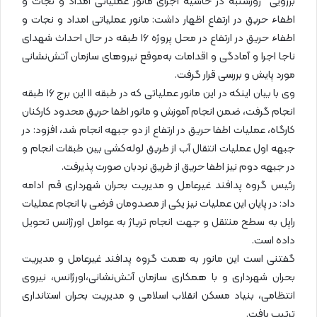
برزویی روزشنبه در حاشیه اجرای مانور عملیاتی امداد و نجات و
اطفاء حریق در ارتفاع اظهار داشت: مانور عملیاتی امداد و نجات و
اطفاء حریق در ارتفاع در محل پروژه ۱۶ طبقه در حال احداث شهدای
ناجا اجرا و آمادگی و اقدامات به‌موقع نیروهای سازمان آتش‌نشانی
مورد پایش و بررسی قرار گرفت.
وی با بیان اینکه در این مانور عملیاتی که در طبقه ۱۱ این برج ۱۶ طبقه
انجام گرفت، ضمن انجام آموزش و مانور اطفا حریق محدود کارکنان
کارگاه، عملیات اطفا حریق در ارتفاع از دو جبهه انجام شد، افزود: در
جبهه اول عملیات انتقال آب از طریق لوله‌کشی بین طبقات انجام و
در جبهه دوم نیز اطفا حریق از طریق نردبان صورت پذیرفت.
رئیس گروه پدافند غیرعامل و مدیریت بحران شهرداری قم ادامه
داد: در پایان این عملیات نیز یکی از مصدومان فرضی با انجام عملیات
راپل به سطح منتقل و جهت انجام تریاژ به عوامل اورژانس تحویل
داده است.
گفتنی است این مانور به همت گروه پدافند غیرعامل و مدیریت
بحران شهرداری و با همکاری سازمان آتش‌نشانی،اورژانس، نیروی
انتظامی، بنیاد مسکن انقلاب اسلامی و مدیریت بحران استانداری
ترتیب یافت.