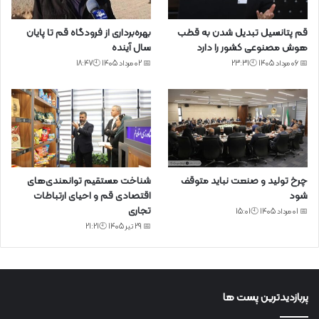
قم پتانسیل تبدیل شدن به قطب
بهره‌برداری از فرودگاه قم تا پایان
هوش مصنوعی کشور را دارد
سال آینده
📅 06 مرداد 1405 🕙23:31
📅 02 مرداد 1405 🕙18:47
چرخ تولید و صنعت نباید متوقف
شناخت مستقیم توانمندی‌های
شود
اقتصادی قم و احیای ارتباطات
تجاری
📅 01 مرداد 1405 🕙15:01
📅 29 تیر 1405 🕙21:21
پربازدیدترین پست ها