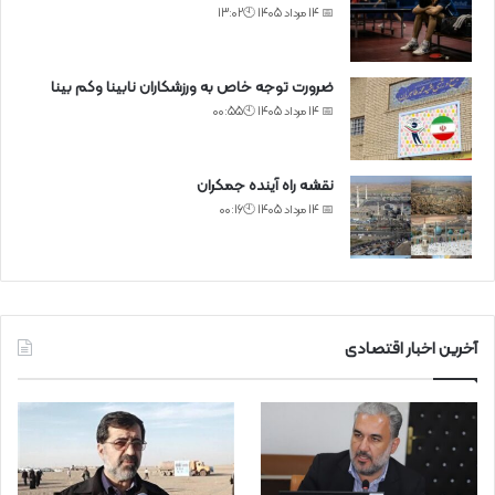
📅 14 مرداد 1405 🕙13:02
ضرورت توجه خاص به ورزشکاران نابینا وکم بینا
📅 14 مرداد 1405 🕙00:55
نقشه راه آینده جمکران
📅 14 مرداد 1405 🕙00:16
آخرین اخبار اقتصادی