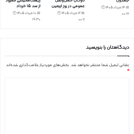
جمکران
ناوگان حمل‌ونقل
زیست‌محیطی قمرود
عمومی در روز اربعین
از سد ۱۵ خرداد
📅 14 مرداد 1405 🕙
📅 12 مرداد 1405 🕙
📅 10 مرداد 1405 🕙
00:16
19:30
00:11
دیدگاهتان را بنویسید
نشانی ایمیل شما منتشر نخواهد شد.
بخش‌های موردنیاز علامت‌گذاری شده‌اند
*
د
ی
د
گ
ا
ه