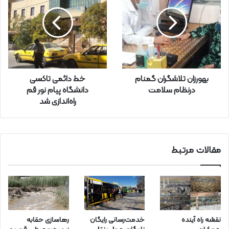
و
د
ر
ا
و
ا
ر
بهورزان تلاشگران گمنام
خط دائمی تاکسی
د
درنظام سلامت
دانشگاه پیام نور قم
ک
راه‌اندازی شد
ن
ی
د
مقالات مرتبط
نقشه راه آینده
خدمت‌رسانی رایگان
رهاسازی حقابه