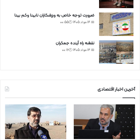
ضرورت توجه خاص به ورزشکاران نابینا وکم بینا
📅 14 مرداد 1405 🕙00:55
نقشه راه آینده جمکران
📅 14 مرداد 1405 🕙00:16
آخرین اخبار اقتصادی