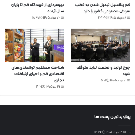
قم پتانسیل تبدیل شدن به قطب
بهره‌برداری از فرودگاه قم تا پایان
هوش مصنوعی کشور را دارد
سال آینده
📅 06 مرداد 1405 🕙23:31
📅 02 مرداد 1405 🕙18:47
چرخ تولید و صنعت نباید متوقف
شناخت مستقیم توانمندی‌های
شود
اقتصادی قم و احیای ارتباطات
تجاری
📅 01 مرداد 1405 🕙15:01
📅 29 تیر 1405 🕙21:21
پربازدیدترین پست ها
📅 14 مرداد 1405 🕙13:43