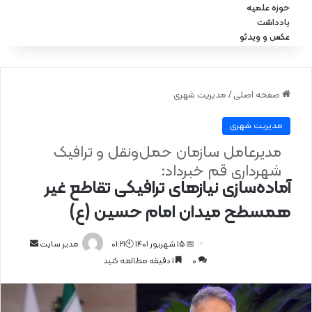
حوزه علمیه
یادداشت
عکس و ویدئو
صفحه اصلی
/
مدیریت شهری
مدیریت شهری
مدیرعامل سازمان حمل‌ونقل و ترافیک
شهرداری قم خبرداد:
آماده‌سازی نیازهای ترافیکی تقاطع غیر
همسطح میدان امام حسین (ع)
📅 15 شهریور 1401 🕙01:21
ا
مدیر سایت
0
1 دقیقه مطالعه کنید
ر
س
ا
ل