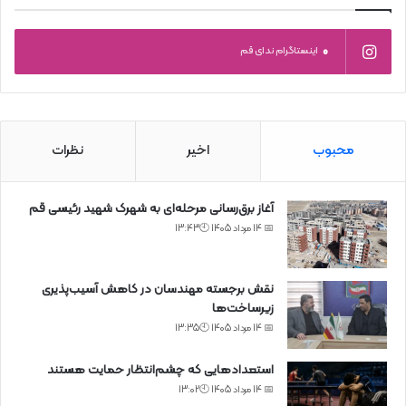
0
اینستاگرام ندای قم
محبوب
اخیر
نظرات
آغاز برق‌رسانی مرحله‌ای به شهرک شهید رئیسی قم
📅 14 مرداد 1405 🕙13:43
نقش برجسته مهندسان در کاهش آسیب‌پذیری
زیرساخت‌ها
📅 14 مرداد 1405 🕙13:35
استعدادهایی که چشم‌انتظار حمایت هستند
📅 14 مرداد 1405 🕙13:02