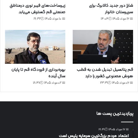
شارژ دور جدید کالابرگ برای
زیرساخت‌های فیبر نوری درمناطق
سرپرستان خانوار
صنعتی قم گسترش می‌یابد
📅 16 مرداد 1405 🕙14:04
📅 10 مرداد 1405 🕙19:32
قم پتانسیل تبدیل شدن به قطب
بهره‌برداری از فرودگاه قم تا پایان
هوش مصنوعی کشور را دارد
سال آینده
📅 06 مرداد 1405 🕙23:31
📅 02 مرداد 1405 🕙18:47
پربازدیدترین پست ها
📅 17 مرداد 1405 🕙21:41
اعتماد مردم بزرگ‌ترین سرمایه پلیس است