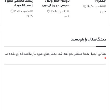
جمکران
ناوگان حمل‌ونقل
زیست‌محیطی قمرود
عمومی در روز اربعین
از سد ۱۵ خرداد
📅 14 مرداد 1405 🕙
📅 12 مرداد 1405 🕙
📅 10 مرداد 1405 🕙
00:16
19:30
00:11
دیدگاهتان را بنویسید
نشانی ایمیل شما منتشر نخواهد شد.
بخش‌های موردنیاز علامت‌گذاری شده‌اند
*
د
ی
د
گ
ا
ه