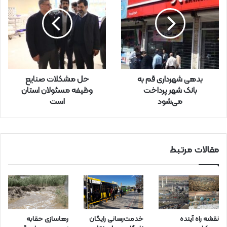
و
د
ر
ا
و
ا
ر
بدهی شهرداری قم به
حل مشکلات صنایع
د
بانک شهر پرداخت
وظیفه مسئولان استان
ک
می‌شود
است
ن
ی
د
مقالات مرتبط
نقشه راه آینده
خدمت‌رسانی رایگان
رهاسازی حقابه