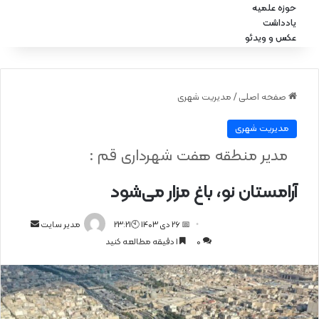
حوزه علمیه
یادداشت
عکس و ویدئو
صفحه اصلی
/
مدیریت شهری
مدیریت شهری
مدیر منطقه هفت شهرداری قم :
آرامستان نو، باغ مزار می‌شود
📅 26 دی 1403 🕙23:21
ا
مدیر سایت
0
1 دقیقه مطالعه کنید
ر
س
ا
ل
ا