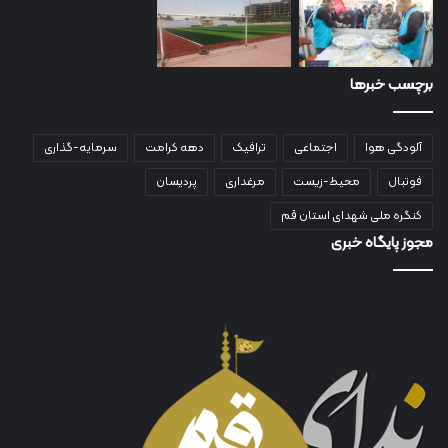
برچسب خبرها
آلودگی هوا
اجتماعی
ترافیک
دهه کرامت
سرمایه-گذاری
فوتبال
محیط-زیست
مرغداری
پردیسان
کنگره ملی شهدای استان قم
مجوز پایگاه خبری