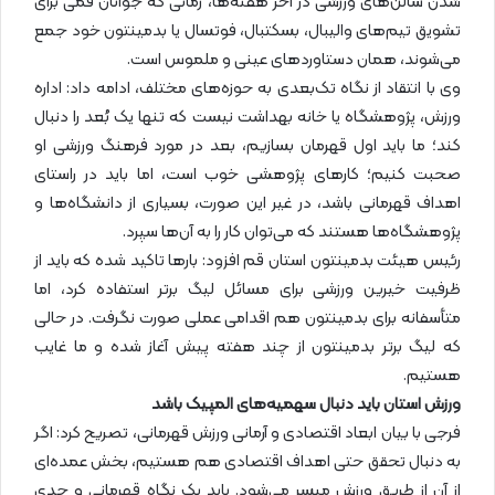
شدن سالن‌های ورزشی در آخر هفته‌ها، زمانی که جوانان قمی برای
تشویق تیم‌های والیبال، بسکتبال، فوتسال یا بدمینتون خود جمع
می‌شوند، همان دستاوردهای عینی و ملموس است.
وی با انتقاد از نگاه تک‌بعدی به حوزه‌های مختلف، ادامه داد: اداره
ورزش، پژوهشگاه یا خانه بهداشت نیست که تنها یک بُعد را دنبال
کند؛ ما باید اول قهرمان بسازیم، بعد در مورد فرهنگ ورزشی او
صحبت کنیم؛ کارهای پژوهشی خوب است، اما باید در راستای
اهداف قهرمانی باشد، در غیر این صورت، بسیاری از دانشگاه‌ها و
پژوهشگاه‌ها هستند که می‌توان کار را به آن‌ها سپرد.
رئیس هیئت بدمینتون استان قم افزود: بارها تاکید شده که باید از
ظرفیت خیرین ورزشی برای مسائل لیگ برتر استفاده کرد، اما
متأسفانه برای بدمینتون هم اقدامی عملی صورت نگرفت. در حالی
که لیگ برتر بدمینتون از چند هفته پیش آغاز شده و ما غایب
هستیم.
ورزش استان باید دنبال سهمیه‌های المپیک باشد
فرجی با بیان ابعاد اقتصادی و آرمانی ورزش قهرمانی، تصریح کرد: اگر
به دنبال تحقق حتی اهداف اقتصادی هم هستیم، بخش عمده‌ای
از آن از طریق ورزش میسر می‌شود. باید یک نگاه قهرمانی و جدی