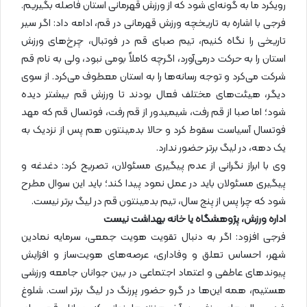
رویکرد ما به گونه‌ای شود که از ورزش قهرمانی استان فاصله بگیریم.
فرجی با اشاره به تاریخچه ورزش قهرمانی در قم، ادامه داد: اگر سیر
تاریخی را نگاه کنیم، تیم صبای قم در فوتبال، چرخ‌های ورزش
استان را به حرکت درمی‌آورد، اگرچه کاملاً بومی نبود، ولی به نام قم
شرکت می‌کرد و توجه رسانه‌ها را به استان معطوف می‌کرد. از سوی
دیگر، هیئت‌های مختلف فعال بودند تا ورزش قم بیشتر دیده
شود؛ اما صبا از قم رفت، شیمیدور از قم رفت، فوتسال قم که مهد
فوتسال آسیاست سقوط کرد و حالا بدمینتون هم پس از نزدیک به
یک دهه، در لیگ برتر حضور ندارد.
وی با ابراز نگرانی از عدم پیگیری مسئولان، تصریح کرد: دغدغه و
پیگیری مسئولان باید در عمل نمود پیدا کند؛ باید این سوال مطرح
شود که چرا پس از پنج سال، تیم بدمینتون قم در لیگ برتر نیست.
اداره ورزش، پژوهشگاه یا خانه بهداشت نیست
فرجی افزود: اگر به دنبال تقویت هویت جمعی، سرمایه نمادین
شهر، احساس تعلق و وفاداری، عرصه‌های هویت‌ساز و افزایش
پیوندهای عاطفی و اعتماد اجتماعی در بین جوانان جامعه ورزشی
هستیم، همه این‌ها در گرو حضور پررنگ در لیگ برتر است. شلوغ