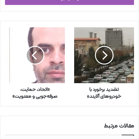
ا
ی
م
ی
ل
خ
و
د
ر
ا
و
ا
ر
تشدید برخورد با
«اتحاد، حمایت،
د
خودرو‌های آلاینده
صرفه‌جویی و معنویت»
ک
ن
ی
د
مقالات مرتبط