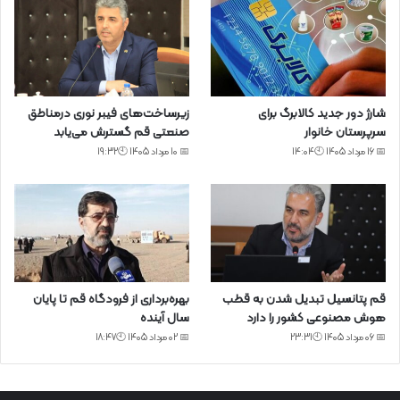
شارژ دور جدید کالابرگ برای
زیرساخت‌های فیبر نوری درمناطق
سرپرستان خانوار
صنعتی قم گسترش می‌یابد
📅 16 مرداد 1405 🕙14:04
📅 10 مرداد 1405 🕙19:32
قم پتانسیل تبدیل شدن به قطب
بهره‌برداری از فرودگاه قم تا پایان
هوش مصنوعی کشور را دارد
سال آینده
📅 06 مرداد 1405 🕙23:31
📅 02 مرداد 1405 🕙18:47