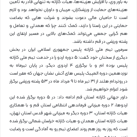
به باور وی، با افزایش هزینه‌ها، هیات کاراته به تنهایی قادر به تامین
هزینه‌های حمایت از ورزشکاران، مربیان و داوران نخواهد بود و لازم
است تا حامیان مالی دعوت بشوند و شرکت هایی که بضاعت
حمایتی در این‌ راستا را دارند، کمک کنند چرا که همدلی و تعامل و
هم‌ گرایی جمعی می‌تواند کمک‌های بالایی در مسیر ارتقای این
رشته ورزشی در قم داشته باشد.
سرمربی تیم‌ ملی کاراته پلیس جمهوری اسلامی ایران در بخش
دیگری از سخنان خود گفت: ۵ دوره اردو را در خدمت تیم‌ ملی کاراته
پلیس بوده ام و با برگزاری ۴ اردوی دیگر، در پایان تیرماه به
نوزدهمین دوره المپیک پلیس های آتش نشان جهان که مقرر است
در روتردام هلند از ۳۱ تیر ماه تا ۹ مرداد ماه در ۵۳ رشته ورزشی برگزار
شود اعزام خواهیم شد.
داور جهانی کاراته استان قم ادامه داد: در ۵ دوره‌ برگزار شده این
اردوها، ۲ دوره میزبانی فرماندهی انتظامی استان قم و با همکاری
هیات کاراته استان، ۳ دوره دیگر به میزبانی شهر قدس استان تهران،
هیات کاراته استان همدان و هیات کاراته خراسان شمالی برگزار شده
است که روز به‌ روز هم روند اعضای تیم رو به آمادگی است و رضایت