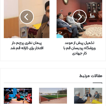
خ
و
د
ر
ا
و
ا
ر
تکمیل پیش از موعد
پیمان نظری پرچم دار
د
ورزشگاه پردیسان قم با
افتخار برای کاراته قم شد
ک
کار جهادی
ن
ی
د
مقالات مرتبط