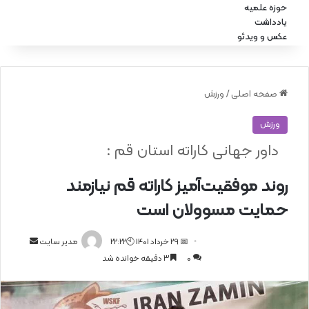
حوزه علمیه
یادداشت
عکس و ویدئو
صفحه اصلی
/
ورزش
ورزش
داور جهانی کاراته استان قم :
روند موفقیت‌آمیز کاراته قم نیازمند
حمایت مسوولان است
📅 29 خرداد 1401 🕙22:22
ا
مدیر سایت
0
3 دقیقه خوانده شد
ر
س
ا
ل