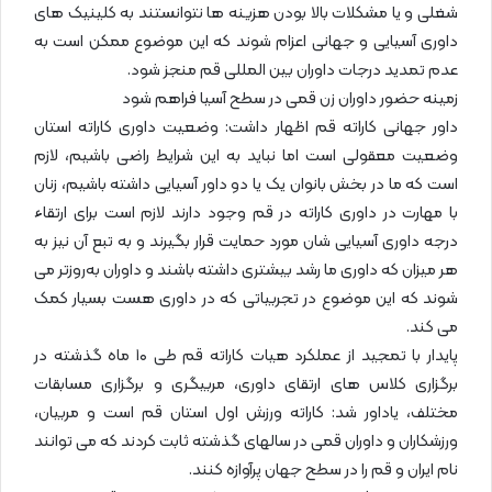
شغلی و یا مشکلات بالا بودن هزینه ها نتوانستند به کلینیک های
داوری آسیایی و جهانی اعزام شوند که این موضوع ممکن است به
عدم تمدید درجات داوران بین المللی قم منجز شود.
زمینه حضور داوران زن قمی در سطح آسیا فراهم شود
داور جهانی کاراته قم اظهار داشت: وضعیت داوری کاراته استان
وضعیت معقولی است اما نباید به این شرایط راضی باشیم، لازم
است که ما در بخش بانوان یک یا دو داور آسیایی داشته‌ باشیم، زنان
با مهارت در داوری کاراته در قم وجود دارند لازم است برای ارتقاء
درجه داوری آسیایی شان مورد حمایت قرار بگیرند و به تبع آن نیز به
هر میزان که داوری ما رشد بیشتری داشته باشند و داوران به‌روزتر می
شوند که این موضوع در تجربیاتی که در داوری هست بسیار کمک
می کند.
پایدار با تمجید از عملکرد هیات کاراته قم طی ۱۰ ماه گذشته در
برگزاری کلاس های ارتقای داوری، مربیگری و برگزاری مسابقات
مختلف، یاداور شد: کاراته ورزش اول استان قم است و مربیان،
ورزشکاران و داوران قمی در سالهای گذشته ثابت کردند که می توانند
نام ایران و قم را در سطح جهان پرآوازه کنند.