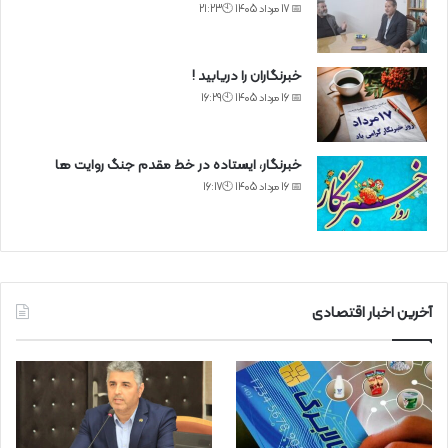
📅 17 مرداد 1405 🕙21:23
خبرنگاران را دریابید !
📅 16 مرداد 1405 🕙16:29
خبرنگار، ایستاده در خط مقدم جنگ روایت ها
📅 16 مرداد 1405 🕙16:17
آخرین اخبار اقتصادی