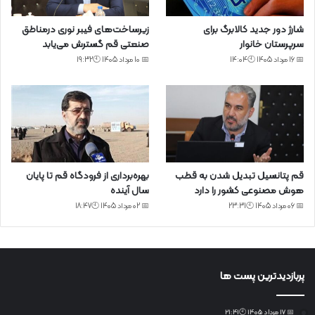
شارژ دور جدید کالابرگ برای
زیرساخت‌های فیبر نوری درمناطق
سرپرستان خانوار
صنعتی قم گسترش می‌یابد
📅 16 مرداد 1405 🕙14:04
📅 10 مرداد 1405 🕙19:32
قم پتانسیل تبدیل شدن به قطب
بهره‌برداری از فرودگاه قم تا پایان
هوش مصنوعی کشور را دارد
سال آینده
📅 06 مرداد 1405 🕙23:31
📅 02 مرداد 1405 🕙18:47
پربازدیدترین پست ها
📅 17 مرداد 1405 🕙21:41