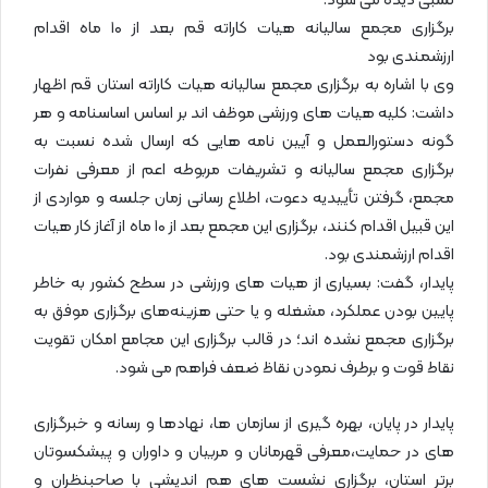
نسبی دیده می شود.
برگزاری مجمع سالیانه هیات کاراته قم بعد از ۱۰ ماه اقدام
ارزشمندی بود
وی با اشاره به برگزاری مجمع سالیانه هیات کاراته استان قم اظهار
داشت: کلیه هیات‌ های ورزشی موظف‌ اند بر اساس اساسنامه و هر
گونه دستورالعمل و آیین‌ نامه‌ هایی که ارسال‌ شده نسبت‌ به
برگزاری مجمع سالیانه و تشریفات مربوطه اعم از معرفی نفرات
مجمع، گرفتن تأییدیه دعوت، اطلاع‌ رسانی زمان جلسه و مواردی از
این قبیل اقدام کنند، برگزاری این مجمع بعد از ۱۰ ماه از آغاز کار هیات
اقدام ارزشمندی بود.
پایدار، گفت: بسیاری از هیات های ورزشی در سطح کشور به‌ خاطر
پایین بودن عملکرد، مشغله و یا حتی هزینه‌های برگزاری موفق به
برگزاری مجمع نشده اند؛ در قالب برگزاری این مجامع امکان تقویت
نقاط قوت و برطرف نمودن نقاظ ضعف فراهم می شود.
پایدار در پایان، بهره گیری از سازمان ها، نهادها و رسانه و خبرگزاری
های در حمایت،معرفی قهرمانان و مربیان و داوران و پیشکسوتان
برتر استان، برگزاری نشست های هم اندیشی با صاحبنظران و