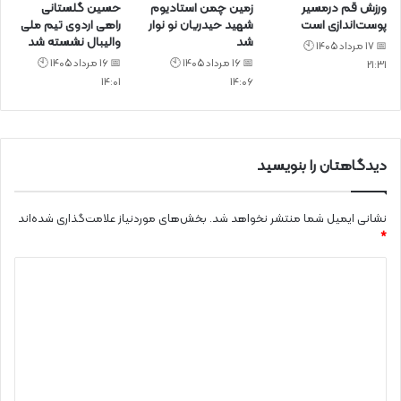
ورزش قم درمسیر
زمین چمن استادیوم
حسین گلستانی
پوست‌اندازی است
شهید حیدریان نو نوار
راهی اردوی تیم ملی
شد
والیبال نشسته شد
📅 17 مرداد 1405 🕙
📅 16 مرداد 1405 🕙
📅 16 مرداد 1405 🕙
21:31
14:01
14:06
دیدگاهتان را بنویسید
نشانی ایمیل شما منتشر نخواهد شد.
بخش‌های موردنیاز علامت‌گذاری شده‌اند
*
د
ی
د
گ
ا