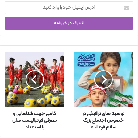
آ
د
ر
س
ا
ی
م
ی
ل
خ
و
د
ر
ا
و
ا
ر
توصیه های ترافیکی در
گامی جهت شناسایی و
د
خصوص اجتماع بزرگ
معرفی فوتبالیست های
ک
سلام فرمانده
با استعداد
ن
ی