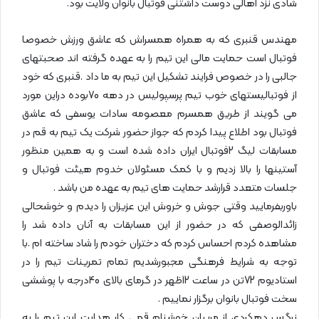
شادی نزد اهالی دوست داشتنی فوتبال بانوان ولایت بود.
مهندس قنبری که به همراه همسراش که عاشق ورزش خصوصا
فوتبال است حمایت مالی این تیم را به عهده گرفته اند صحبتهای
جالبی را در خصوص فرایند تشکیل این تیم به ما داد .قنبری که خود
از فوتبالیستهای خوب تیم پرسپولیس در دهه 70بوده دراین مورد
می گویند از طریق همسرم معصومه سادات یوسفی که عاشق
فوتبال بود اطلاع پیدا کردم که جواز حضور شرکت یک تیم به قم در
مسابقات لیگ 2فوتبال ایران داده شده است و به همین منظور
آستینها را بالا زدیم و با کمک مسئولان خدوم هیئت فوتبال و
جلسات متعدد قرارشد حمایت های تیم به عهده من باشد .
باوربفرمایید وقتی جوش و خروش این عزیزان را دیدم و خوشحالی
زائدالوصفی که در حضور از این مسابقات به آنان داده شد را
مشاهده کردم احساس کردم که دختران خودم را شاد ساخته ام .با
توجه به شرایط فرهنگی مجبورشدیم تمام تمرینات تیم را در
استادیوم 72تن در ساعت 12ظهر در گرمای بالای 40درجه با پوششی
سخت فوتبال بانوان برگزار نماییم .
نرگس دهکردی از مربیان خوشنام قمی کار هدایت این تیم را به