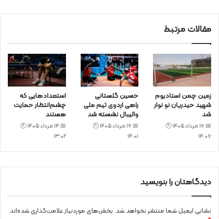
د
مقالات مرتبط
زمین چمن استادیوم
حسین گلستانی
استعدادهایی که
شهید حیدریان نو نوار
راهی اردوی تیم ملی
چشم‌انتظار حمایت
شد
والیبال نشسته شد
هستند
📅 16 مرداد 1405 🕙
📅 16 مرداد 1405 🕙
📅 14 مرداد 1405 🕙
13:02
14:01
14:06
دیدگاهتان را بنویسید
نشانی ایمیل شما منتشر نخواهد شد.
بخش‌های موردنیاز علامت‌گذاری شده‌اند