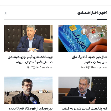
آخرین اخبار اقتصادی
شارژ دور جدید کالابرگ برای
زیرساخت‌های فیبر نوری درمناطق
سرپرستان خانوار
صنعتی قم گسترش می‌یابد
📅 16 مرداد 1405 🕙14:04
📅 10 مرداد 1405 🕙19:32
قم پتانسیل تبدیل شدن به قطب
بهره‌برداری از فرودگاه قم تا پایان