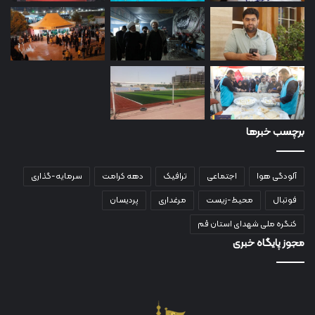
برچسب خبرها
آلودگی هوا
اجتماعی
ترافیک
دهه کرامت
سرمایه-گذاری
فوتبال
محیط-زیست
مرغداری
پردیسان
کنگره ملی شهدای استان قم
مجوز پایگاه خبری