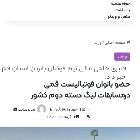
حوزه علمیه
یادداشت
عکس و ویدئو
صفحه اصلی
/
ورزش
ورزش
قنبری حامی مالی تیم فوتبال بانوان استان قم
خبر داد:
حضو بانوان فوتبالیست قمی
درمسابقات لیگ دسته دوم کشور
📅 31 خرداد 1401 🕙10:27
ا
مدیر سایت
0
2 دقیقه خوانده شد
ر
س
ا
ل