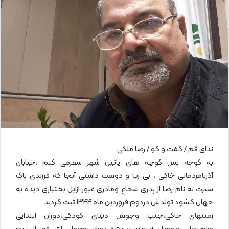
ا
ی
م
ی
ل
ندای قم / گفت و گو / رضا ملکی
به کوچه پس کوچه های پائین شهر سفرمی کنم ،خیابان
آذربامردمانی خاکی ، بی ریا و دوست داشتی آنجا که فرزندی پاک
سیرت به نام رضا از پدری شجاع ومادری غیور ازایل بختیاری دیده به
جهان گشود تولدش دردوم فروردین ماه 1344 ثبت گردید.
زمینهای خاکی،جنب وجوش دنیای کودکی،دوران ابتدایی