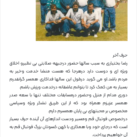
حرف آخر
رضا بختیاری به سبب سالها حضور درجبهه صلابتی بی نظیرو اخلاق
ویژه ای و دوست دارد درهرجا که هست منشا خدمت وخیر به
مردم باشد.او می گوید درطول این سالها فداکاری همسر گرانقدرم
بسیار به من کمک کرد تا بتوانم عاشقانه درخدمت ورزش باشم.
دوری مدام از منزل وحضور درمسابقات مختلف تنها با سعه صدر
همسر عزیزم همراه بود که از این طریق تشکر ویژه وسپاسی
مخصوص بر محبتهای بی پایان همسرم دارم.
درخصوص فوتبال قم ومسیر ودست اندازهای آن آینده حرف بسیار
است که درجای خود وبا همکاری با کهن کسوتان بزرگ فوتبال قم به
آن خواهیم پرداخت.