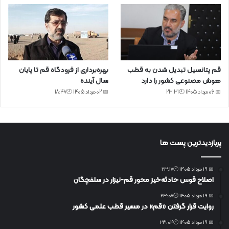
قم پتانسیل تبدیل شدن به قطب
بهره‌برداری از فرودگاه قم تا پایان
هوش مصنوعی کشور را دارد
سال آینده
📅 06 مرداد 1405 🕙23:31
📅 02 مرداد 1405 🕙18:47
پربازدیدترین پست ها
📅 19 مرداد 1405 🕙23:17
اصلاح قوس حادثه‌خیز محور قم-نیزار در سلفچگان
📅 19 مرداد 1405 🕙23:08
روایت قرار گرفتن «قم» در مسیر قطب علمی کشور
📅 19 مرداد 1405 🕙23:04