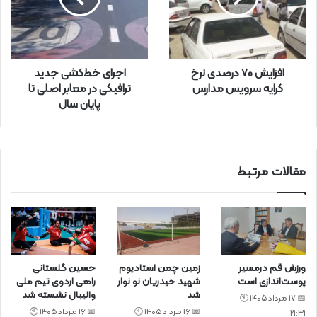
ر
ا
و
ا
ر
افزایش ۷۰ درصدی نرخ
اجرای خط‌کشی جدید
د
کرایه سرویس مدارس
ترافیکی در معابر اصلی تا
ک
پایان سال
ن
ی
د
مقالات مرتبط
ورزش قم درمسیر
زمین چمن استادیوم
حسین گلستانی
پوست‌اندازی است
شهید حیدریان نو نوار
راهی اردوی تیم ملی
شد
والیبال نشسته شد
📅 17 مرداد 1405 🕙
📅 16 مرداد 1405 🕙
📅 16 مرداد 1405 🕙
21:31