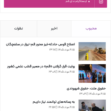
0
اینستاگرام ندای قم
محبوب
اخیر
نظرات
اصلاح قوس حادثه‌خیز محور قم-نیزار در سلفچگان
📅 19 مرداد 1405 🕙23:17
روایت قرار گرفتن «قم» در مسیر قطب علمی کشور
📅 19 مرداد 1405 🕙23:08
حقوق ملت، حقوق شهروندی
📅 19 مرداد 1405 🕙23:04
به رسانه‌های توانمند نیاز داریم
📅 19 مرداد 1405 🕙22:56