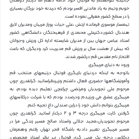
جائیکه نتوانستم به فوتبال خود ادامه دهم اما درکنار دوستان
خوبم وتیم به یاد ماندنی افسر بودم که دربدنه خود بزرگان بسیاری
را در سطح کشور معرفی نموده است.
تیمسار موسوی فرمانده ارتش ،علی حیات پوراز مربیان ومدیران لایق
هندبال کشور،دکترعلی محمدی از فرهیختگان دانشگاهی کشور
استاد عباس جهان بین از مدیران شایسته اداره کل ورزش وجوانان
که بیش از هشت سال بر ورزش قم مدیریت کرد ودیگران که باعث
افتخار نام مقدس قم درکشور شدند.
ورود به دنیای مربیگری
باتوجه به اینکه دردنیای بازیگری فوتبال درتیمهای منتخب قم
وآموزشگاهها حضوری فعال داشتم وزیرنظراساتید گرانقدری چون
مرحوم علی تجویدیان ومرتضی چراغچی تعلیم دیده بودم، به
مربیگری عشق می ورزیدم ودرصدد بودم که با شرکت درکلاسهای
مربیگری بتوانم دانش خود را دراین صندلی داغ تجربه کنم.
گرفتن کارت مربیگری درجه 3 و 2 درکنار اساتید گرانقدری چون
مرحوم تجویدیان،مجید جلالی واستاد صالح مسیر زندگی مرا در
مسیر مربیگری تغییر داد.به باشگاه فجر تهران رفتم وهمزمان
درکلاس درجه یک مربی گری فوتبال زیر نظر استاد محصص،