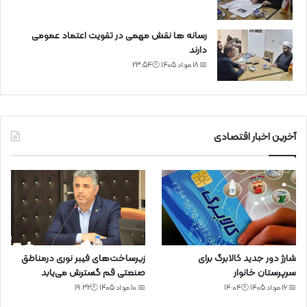
رسانه ها نقش مهمی در تقویت اعتماد عمومی
دارند
📅 18 مرداد 1405 🕙23:54
آخرین اخبار اقتصادی
شارژ دور جدید کالابرگ برای
زیرساخت‌های فیبر نوری درمناطق
سرپرستان خانوار
صنعتی قم گسترش می‌یابد
📅 16 مرداد 1405 🕙14:04
📅 10 مرداد 1405 🕙19:32