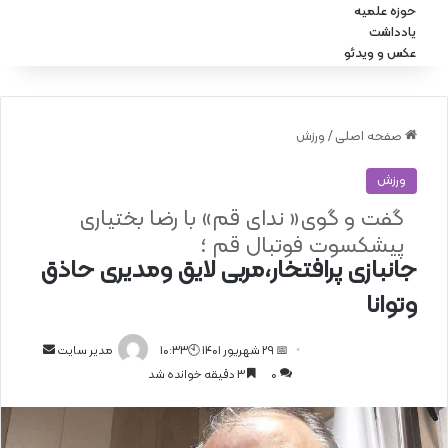
حوزه علمیه
یادداشت
عکس و ویدئو
صفحه اصلی
/
ورزش
ورزش
گفت و گوی« ندای قم» با رضا بختیاری
پیشکسوت فوتبال قم ؛
جانبازی پرافتخار،مربی لایق ومدیری حاذق
وتوانا
📅 29 شهریور 1401 🕙10:33
ا
مدیر سایت
0
3 دقیقه خوانده شد
ر
س
ا
ل