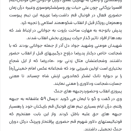
وراهنمایی و وصل به بهترین عشق دوران نوجوانی اش فوتبال،تیم
افسربا بزرگانی چون علی حیات پور وسرلشکرموسوی وغیره درآن زمان
حضوری فعال در فوتبال قم داشت.رضا عزیزبه این تیم پیوست
وهمزمان روزگار قبل از انقلاب شکوهمند اسلامی را تجربه کرد.
پدرش باتوجه به مهارت ساخت باروت به جوانانی در ارتباط شد که
بعدها از افراد تاثیر گذار حرکت پیروزی بخش انقلاب شدند.
شهیدان مومنی وشهید جواد دل آذر از جمله جوانانی بودند که با
شجاعت خاص درکنار پدررضا دراوج درگیریهای قبل از انقلاب حضور
داشتند وشجاعتشان مثال زدنی بود ،مادررضا که از ایل شجاع
بختیاری است اولین شیرزنی بود که شجاعانه عکس امام خمینی(ره)
را بر دیواره تانک لشکر کماندویی ارتش شاه چسباند تا معنی
جسارت،شجاعت ودلاوری را معنی نمایند.
پیروزی انقلاب وحضوردرجبهه های جنگ
وی در گفت و گو با ایمان می گوید :درسال 59 عاشقانه به جبهه
رفتم، درآن ایام بسیاری تیم های فوتبال قم بازیکنان خود را رهسپار
جبهه های حق علیه باطل کردند واز این بابت مفتخرم که
فوتبالیستهای دلاور شهرم قم حضوری پرافتخار وپررنگ درکل دوران
جنگ تحمیلی داشتند.