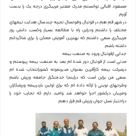
مسعود اقبالی توانستم مدرک معتبر مربیگری درجه یک را بدست
آورم.
در شهر قم هم در فوتبال وفوتسال تجربه چندسال هدایت تیمهای
مختلف را داشتم ودراین راه با مطالعه بسیار وکسب دانش روز
مربیگری سعی داشتم که بهترین آموزش ممکن را برای شاگردانم
داشته باشم.
جدایی ازفوتبال ورود به صنعت بیمه
مدتی است از فوتبال دور شده ام بعد به صنعت بیمه پیوستم و
درشرکت بیمه کارآفرین بعنوان مدیرنمونه کشورانتخاب شده ام
.سعی من براین است که دراینجا خدمتگزار جامعه ورزش باشم
وطرحهای نوینی را ارائه داده ام که برای اولین باردربیمه ورزشکاران
ومربیان درکشور اجرا خواهد شد وامید دارم که تجارب خود را
دراختیار نسل جوان ورزش قم قرار دهم.