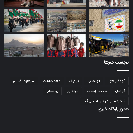
برچسب خبرها
آلودگی هوا
اجتماعی
ترافیک
دهه کرامت
سرمایه-گذاری
فوتبال
محیط-زیست
مرغداری
پردیسان
کنگره ملی شهدای استان قم
مجوز پایگاه خبری