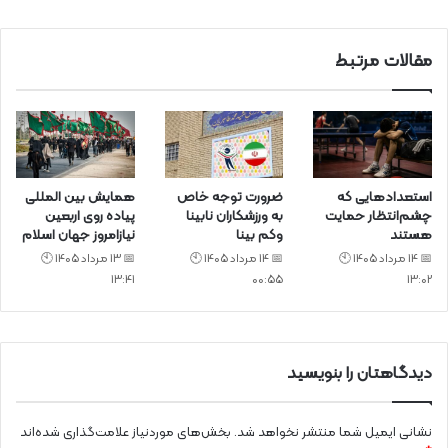
د
مقالات مرتبط
استعدادهایی که
ضرورت توجه خاص
همایش بین المللی
چشم‌انتظار حمایت
به ورزشکاران نابینا
پیاده روی اربعین
هستند
وکم بینا
نیازامروز جهان اسلام
📅 14 مرداد 1405 🕙
📅 14 مرداد 1405 🕙
📅 13 مرداد 1405 🕙
13:41
00:55
13:02
دیدگاهتان را بنویسید
نشانی ایمیل شما منتشر نخواهد شد.
بخش‌های موردنیاز علامت‌گذاری شده‌اند