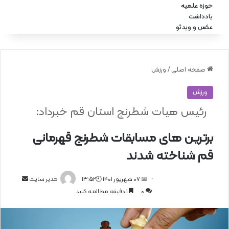
حوزه علمیه
یادداشت
عکس و ویدئو
صفحه اصلی
/
ورزش
ورزش
رئیس هیات شطرنج استان قم خبرداد:
برترین های مسابقات شطرنج قهرمانی
قم شناخته شدند
📅 07 شهریور 1401 🕙13:52
ا
مدیر سایت
0
1 دقیقه مطالعه کنید
ر
س
ا
ل