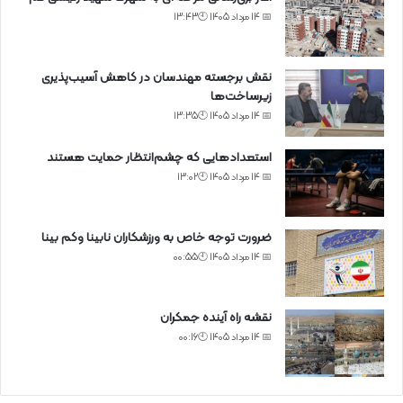
📅 14 مرداد 1405 🕙13:43
نقش برجسته مهندسان در کاهش آسیب‌پذیری
زیرساخت‌ها
📅 14 مرداد 1405 🕙13:35
استعدادهایی که چشم‌انتظار حمایت هستند
📅 14 مرداد 1405 🕙13:02
ضرورت توجه خاص به ورزشکاران نابینا وکم بینا
📅 14 مرداد 1405 🕙00:55
نقشه راه آینده جمکران
📅 14 مرداد 1405 🕙00:16