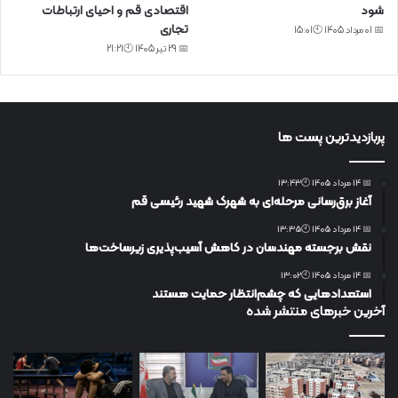
شود
اقتصادی قم و احیای ارتباطات
تجاری
📅 01 مرداد 1405 🕙15:01
📅 29 تیر 1405 🕙21:21
پربازدیدترین پست ها
📅 14 مرداد 1405 🕙13:43
آغاز برق‌رسانی مرحله‌ای به شهرک شهید رئیسی قم
📅 14 مرداد 1405 🕙13:35
نقش برجسته مهندسان در کاهش آسیب‌پذیری زیرساخت‌ها
📅 14 مرداد 1405 🕙13:02
استعدادهایی که چشم‌انتظار حمایت هستند
آخرین خبرهای منتشر شده