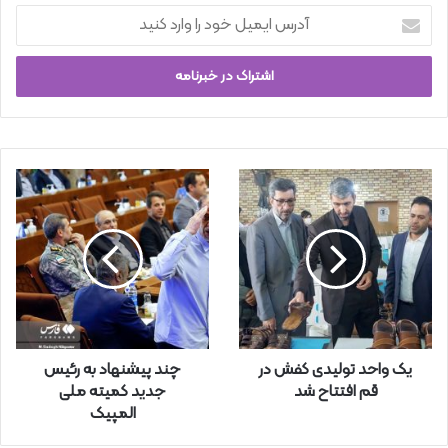
آ
د
ر
س
ا
ی
م
ی
ل
خ
و
د
ر
ا
و
ا
ر
یک واحد تولیدی کفش در
چند پیشنهاد به رئیس
د
قم افتتاح شد
جدید کمیته ملی
ک
المپیک
ن
ی