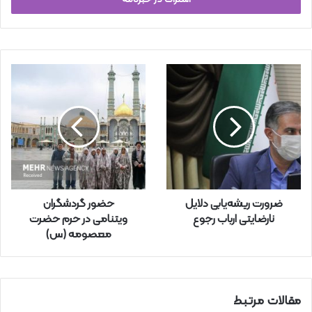
س
ا
ی
م
ی
ل
خ
و
د
ر
ا
و
ا
ر
ضرورت ریشه‌یابی دلایل
حضور گردشگران
د
نارضایتی ارباب رجوع
ویتنامی در حرم حضرت
ک
معصومه (س)
ن
ی
د
مقالات مرتبط