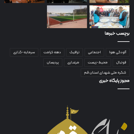
برچسب خبرها
آلودگی هوا
اجتماعی
ترافیک
دهه کرامت
سرمایه-گذاری
فوتبال
محیط-زیست
مرغداری
پردیسان
کنگره ملی شهدای استان قم
مجوز پایگاه خبری