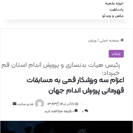
حوزه علمیه
یادداشت
عکس و ویدئو
صفحه اصلی
/
ورزش
ورزش
رئیس هیات بدنسازی و پرورش اندام استان قم
خبرداد:
اعزام سه ورزشکار قمی به مسابقات
قهرمانی پرورش اندام جهان
📅 17 آذر 1401 🕙13:43
ا
مدیر سایت
0
1 دقیقه مطالعه کنید
ر
س
ا
ل