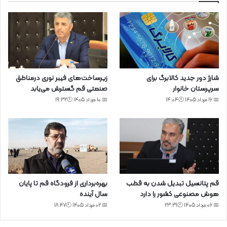
شارژ دور جدید کالابرگ برای
زیرساخت‌های فیبر نوری درمناطق
سرپرستان خانوار
صنعتی قم گسترش می‌یابد
📅 16 مرداد 1405 🕙14:04
📅 10 مرداد 1405 🕙19:32
قم پتانسیل تبدیل شدن به قطب
بهره‌برداری از فرودگاه قم تا پایان
هوش مصنوعی کشور را دارد
سال آینده
📅 06 مرداد 1405 🕙23:31
📅 02 مرداد 1405 🕙18:47