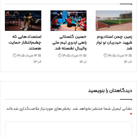
زمین چمن استادیوم
حسین گلستانی
استعدادهایی که
شهید حیدریان نو نوار
راهی اردوی تیم ملی
چشم‌انتظار حمایت
شد
والیبال نشسته شد
هستند
📅 16 مرداد 1405 🕙
📅 16 مرداد 1405 🕙
📅 14 مرداد 1405 🕙
13:02
14:01
14:06
دیدگاهتان را بنویسید
نشانی ایمیل شما منتشر نخواهد شد.
بخش‌های موردنیاز علامت‌گذاری شده‌اند
*
د
ی