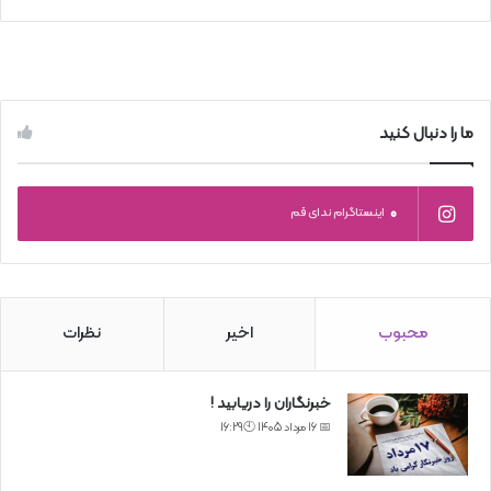
ما را دنبال کنید
0
اینستاگرام ندای قم
محبوب
اخیر
نظرات
خبرنگاران را دریابید !
📅 16 مرداد 1405 🕙16:29