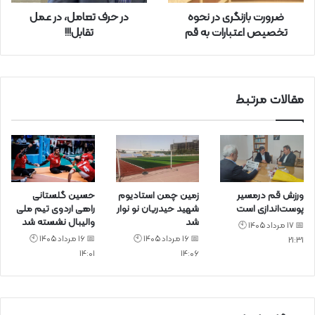
ر
ضرورت بازنگری در نحوه
در حرف تعامل، در عمل
د
تخصیص اعتبارات به قم
تقابل!!!
ک
ن
ی
د
مقالات مرتبط
ورزش قم درمسیر
زمین چمن استادیوم
حسین گلستانی
پوست‌اندازی است
شهید حیدریان نو نوار
راهی اردوی تیم ملی
شد
والیبال نشسته شد
📅 17 مرداد 1405 🕙
📅 16 مرداد 1405 🕙
📅 16 مرداد 1405 🕙
21:31
14:01
14:06