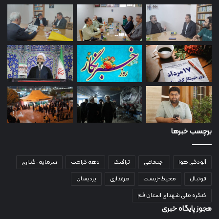
برچسب خبرها
آلودگی هوا
اجتماعی
ترافیک
دهه کرامت
سرمایه-گذاری
فوتبال
محیط-زیست
مرغداری
پردیسان
کنگره ملی شهدای استان قم
مجوز پایگاه خبری