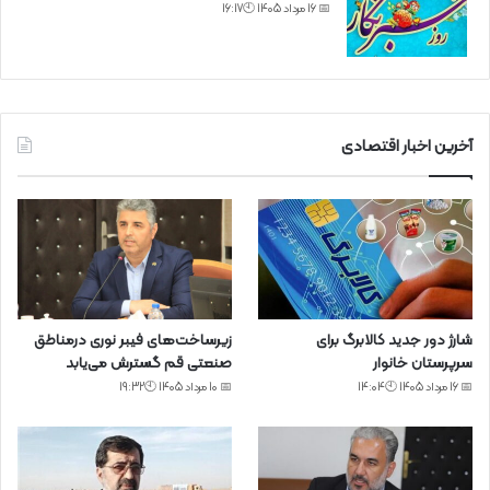
📅 16 مرداد 1405 🕙16:17
آخرین اخبار اقتصادی
شارژ دور جدید کالابرگ برای
زیرساخت‌های فیبر نوری درمناطق
سرپرستان خانوار
صنعتی قم گسترش می‌یابد
📅 16 مرداد 1405 🕙14:04
📅 10 مرداد 1405 🕙19:32