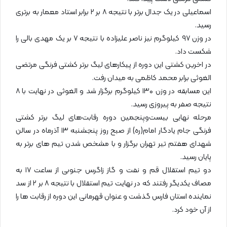
اسماعیلی در یک جدال برتر با نتیجه ۸ بر ۲ برابر استاد معمار به برتری
رسید.
در وزن ۹۷ کیلوگرم نیز ناصر علیزاده با نتیجه ۷ بر یک مهدی بالی را
شکست داد.
در اخرین کشتی این دوره از پیکارهای لیگ برتر کشتی فرنگی مرتضی
الغوثی برابر محمد کاظمی به میدان رفت.
این مسابقه در وزن ۱۳۰ کیلوگرم برگزار شد و الغوثی در نهایت با ۸
نتیجه صفر به پیروزی رسید.
مرحله نهایی بیست‌وپنجمین دوره رقابت‌های لیگ برتر کشتی
فرنگی جام یادگار امام(ره) از صبح روز پنجشنبه ۱۳ آذرماه در سالن
شهدای هفتم تیر تهران برگزار و با مشخص شدن تیم های برتر به
پایان رسید.
دو تیم استقلال قم و نفت و گاز زاگرس جنوبی از ساعت ۱۷ به
مصاف یکدیگر رفتند که در نهایت تیم استقلال با نتیجه ۸ بر ۲ از سد
نماینده استان فارس گذشت و عنوان قهرمانی این دوره از رقابت ها را
از آن خود کرد.