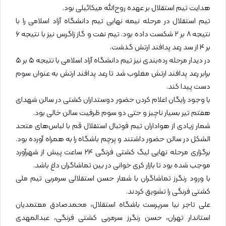
هدایت تیم استقلال بر عهده روح‌الله میکائیلی بود.
تیم استقلال در مرحله نیمه نهایی تیم دانشگاه آزاد اسلامی را با
نتیجه ۸ بر ۲ شکست داده بود. تیم نفت و گاز زاگرس نیز با نتیجه ۶
بر ۴ از سد رعد پدافند ارتش گذشت.
در دیدار مرحله رده‌بندی نیز تیم دانشگاه آزاد اسلامی با نتیجه ۵ بر ۵
برابر رعد پدافند ارتش مغلوب شد تا رعد پدافند ارتش به عنوان سوم
دست پیدا کند.
با وجود رایگان اعلام کردن حضور دوستداران کشتی در سالن شهدای
هفتم تیر بسیار ناچیز و حتی دو سوم ظرفیت سالن خالی بود.
شمار زیادی از هواداران تیم فوتبال استقلال قم با لباس‌های متحد
الشکل در سالن حضور داشتند و پرچم باشگاه را به همراه آورده بود.
برگزاری مرحله نهایی لیگ کشتی فرنگی ۲۴ ساعت پیش از شهرآورد
موجب شده بود تا بازار کری خوانی در بین تماشاگران داغ باشد.
با ورود رنگرز تماشاگران با شعار حسن استقلالی سرمربی تیم ملی
کشتی فرنگی را تشویق کردند.
علی تاجر نیا سرپرست باشگاه استقلال، محمدصادق معتمدیان
استاندار تهران، حسن رنگرز سرمربی کشتی فرنگی، عبدالمهدی