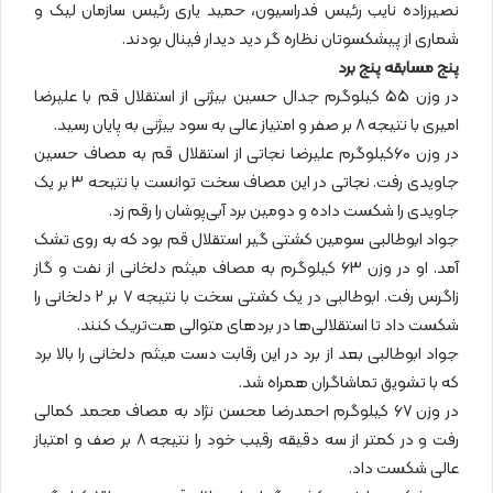
نصیرزاده نایب رئیس فدراسیون، حمید یاری رئیس سازمان لیک و
شماری از پیشکسوتان نظاره گر دید دیدار فینال بودند.
پنج مسابقه پنج برد
در وزن ۵۵ کیلوگرم جدال حسین بیژنی از استقلال قم با علیرضا
امیری با نتیجه ۸ بر صفر و امتیاز عالی به سود بیژنی به پایان رسید.
در وزن ۶۰کیلوگرم علیرضا نجاتی از استقلال قم به مصاف حسین
جاویدی رفت. نجاتی در این مصاف سخت توانست با نتیحه ۳ بر یک
جاویدی را شکست داده و دومین برد آبی‌پوشان را رقم زد.
جواد ابوطالبی سومین کشتی گیر استقلال قم بود که به روی تشک
آمد. او در وزن ۶۳ کیلوگرم به مصاف میثم دلخانی از نفت و گاز
زاگرس رفت. ابوطالبی در یک کشتی سخت با نتیجه ۷ بر ۲ دلخانی را
شکست داد تا استقلالی‌ها در بردهای متوالی هت‌تریک کنند.
جواد ابوطالبی بعد از برد در این رقابت دست میثم دلخانی را بالا برد
که با تشویق تماشاگران همراه شد.
در وزن ۶۷ کیلوگرم احمدرضا محسن نژاد به مصاف محمد کمالی
رفت و در کمتر از سه دقیقه رقیب خود را نتیجه ۸ بر صف و امتیاز
عالی شکست داد.