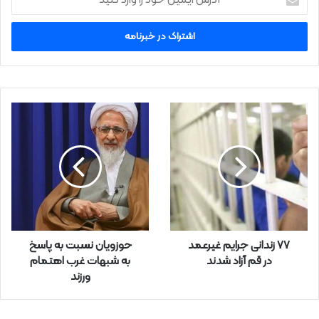
د
ر
س
ا
ی
م
ی
ل
خ
و
د
ر
ا
و
ا
ر
۷۷ زندانی جرایم غیرعمد
حوزویان نسبت به پاسخ
د
در قم آزاد شدند
به شبهات غرب اهتمام
ک
ورزند
ن
ی
د