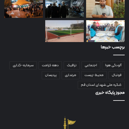
برچسب خبرها
آلودگی هوا
اجتماعی
ترافیک
دهه کرامت
سرمایه-گذاری
فوتبال
محیط-زیست
مرغداری
پردیسان
کنگره ملی شهدای استان قم
مجوز پایگاه خبری