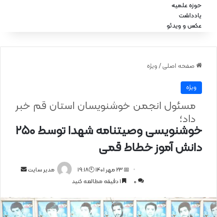
حوزه علمیه
یادداشت
عکس و ویدئو
صفحه اصلی
/
ویژه
ویژه
مسئول انجمن خوشنویسان استان قم خبر
داد؛
خوشنویسی وصیتنامه شهدا توسط ۲۵۰
دانش آموز خطاط قمی
📅 23 مهر 1401 🕙19:18
ا
مدیر سایت
0
1 دقیقه مطالعه کنید
ر
س
ا
ل