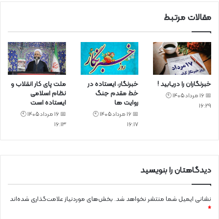
مقالات مرتبط
خبرنگاران را دریابید !
خبرنگار، ایستاده در
ملت پای کار انقلاب و
خط مقدم جنگ
نظام اسلامی
📅 16 مرداد 1405 🕙
روایت ها
ایستاده است
16:29
📅 16 مرداد 1405 🕙
📅 16 مرداد 1405 🕙
16:13
16:17
دیدگاهتان را بنویسید
نشانی ایمیل شما منتشر نخواهد شد.
بخش‌های موردنیاز علامت‌گذاری شده‌اند
*