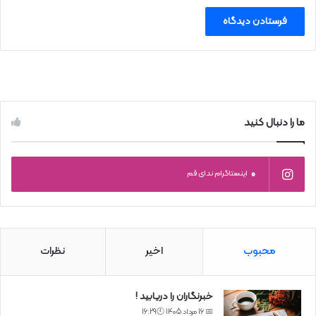
ما را دنبال کنید
0
اینستاگرام ندای قم
محبوب
اخیر
نظرات
خبرنگاران را دریابید !
📅 16 مرداد 1405 🕙16:29