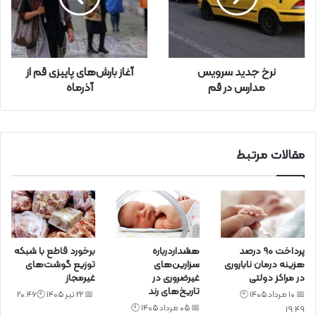
ر
ا
و
ا
ر
نرخ جدید سرویس
آغاز بارش‌های پاییزی قم از
د
مدارس در قم
آذرماه
ک
ن
ی
د
مقالات مرتبط
پرداخت ۹۰ درصد
هشداردرباره
برخورد قاطع با شبکه
هزینه درمان ناباروری
سزارین‌های
توزیع گوشت‌های
در مراکز دولتی
غیرضروری در
غیرمجاز
تاریخ‌های رند
📅 10 مرداد 1405 🕙
📅 22 تیر 1405 🕙20:46
📅 05 مرداد 1405 🕙
19:49