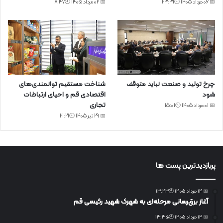
📅 06 مرداد 1405 🕙23:31
📅 02 مرداد 1405 🕙18:47
چرخ تولید و صنعت نباید متوقف
شناخت مستقیم توانمندی‌های
شود
اقتصادی قم و احیای ارتباطات
تجاری
📅 01 مرداد 1405 🕙15:01
📅 29 تیر 1405 🕙21:21
پربازدیدترین پست ها
📅 14 مرداد 1405 🕙13:43
آغاز برق‌رسانی مرحله‌ای به شهرک شهید رئیسی قم
📅 14 مرداد 1405 🕙13:35