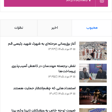
0
اینستاگرام ندای قم
محبوب
اخیر
نظرات
آغاز برق‌رسانی مرحله‌ای به شهرک شهید رئیسی قم
📅 14 مرداد 1405 🕙13:43
نقش برجسته مهندسان در کاهش آسیب‌پذیری
زیرساخت‌ها
📅 14 مرداد 1405 🕙13:35
استعدادهایی که چشم‌انتظار حمایت هستند
📅 14 مرداد 1405 🕙13:02
ضرورت توجه خاص به ورزشکاران نابینا وکم بینا