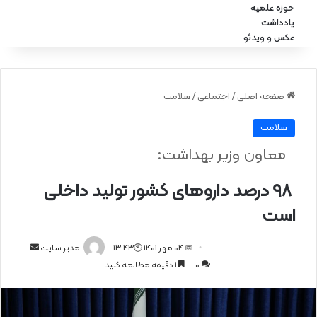
حوزه علمیه
یادداشت
عکس و ویدئو
صفحه اصلی
/
اجتماعی
/
سلامت
سلامت
معاون وزیر بهداشت:
۹۸ درصد داروهای کشور تولید داخلی
است
📅 04 مهر 1401 🕙13:43
ا
مدیر سایت
0
1 دقیقه مطالعه کنید
ر
س
ا
ل