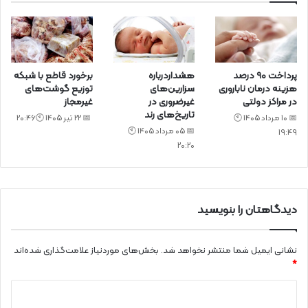
پرداخت ۹۰ درصد
هشداردرباره
برخورد قاطع با شبکه
هزینه درمان ناباروری
سزارین‌های
توزیع گوشت‌های
در مراکز دولتی
غیرضروری در
غیرمجاز
تاریخ‌های رند
📅 10 مرداد 1405 🕙
📅 22 تیر 1405 🕙20:46
📅 05 مرداد 1405 🕙
19:49
20:20
دیدگاهتان را بنویسید
نشانی ایمیل شما منتشر نخواهد شد.
بخش‌های موردنیاز علامت‌گذاری شده‌اند
*
د