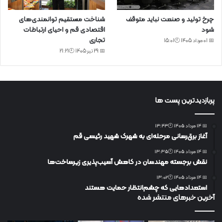
چرخ تولید و صنعت نباید متوقف
شناخت مستقیم توانمندی‌های
شود
اقتصادی قم و احیای ارتباطات
تجاری
📅 01 مرداد 1405 🕙15:01
📅 29 تیر 1405 🕙21:21
پربازدیدترین پست ها
📅 14 مرداد 1405 🕙13:43
آغاز برق‌رسانی مرحله‌ای به شهرک شهید رئیسی قم
📅 14 مرداد 1405 🕙13:35
نقش برجسته مهندسان در کاهش آسیب‌پذیری زیرساخت‌ها
📅 14 مرداد 1405 🕙13:02
استعدادهایی که چشم‌انتظار حمایت هستند
آخرین خبرهای منتشر شده