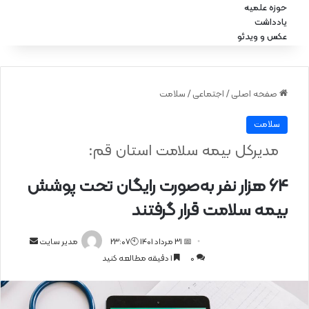
حوزه علمیه
یادداشت
عکس و ویدئو
صفحه اصلی
/
اجتماعی
/
سلامت
سلامت
مدیرکل بیمه سلامت استان قم:
۶۴ هزار نفر به‌صورت رایگان تحت پوشش
بیمه سلامت قرار گرفتند
📅 31 مرداد 1401 🕙23:07
ا
مدیر سایت
0
1 دقیقه مطالعه کنید
ر
س
ا
ل