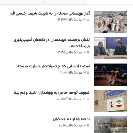
آغاز برق‌رسانی مرحله‌ای به شهرک شهید رئیسی قم
📅 14 مرداد 1405 🕙13:43
نقش برجسته مهندسان در کاهش آسیب‌پذیری
زیرساخت‌ها
📅 14 مرداد 1405 🕙13:35
استعدادهایی که چشم‌انتظار حمایت هستند
📅 14 مرداد 1405 🕙13:02
ضرورت توجه خاص به ورزشکاران نابینا وکم بینا
📅 14 مرداد 1405 🕙00:55
نقشه راه آینده جمکران
📅 14 مرداد 1405 🕙00:16