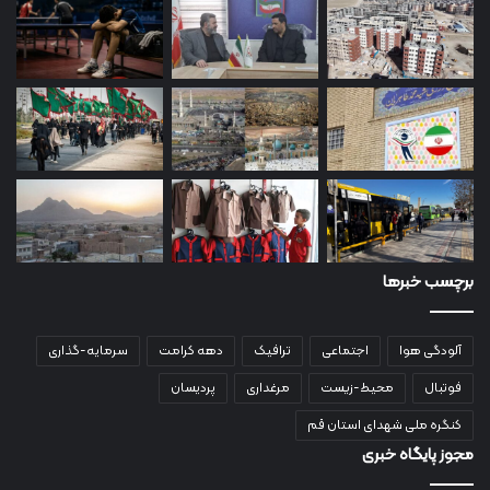
برچسب خبرها
آلودگی هوا
اجتماعی
ترافیک
دهه کرامت
سرمایه-گذاری
فوتبال
محیط-زیست
مرغداری
پردیسان
کنگره ملی شهدای استان قم
مجوز پایگاه خبری