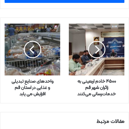
ا
ی
م
ی
ل
خ
و
د
ر
ا
و
ا
ر
۴۵۰۰ خادم اربعینی به
واحدهای صنایع تبدیلی
د
زائران شهر قم
و غذایی در استان قم
ک
خدمات‌رسانی می‌کنند
افزایش می یابد
ن
ی
د
مقالات مرتبط